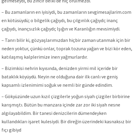
gelmeseydi, bu zincir belki de hiç örülmezdi.
– Bu zamanların en iyisiydi, bu zamanların sevgimesajlarim.com
en kötüsüydü; o bilgelik çağıydı, bu çılgınlık çağıydı; inanç
çağıydı, inançsızlık çağıydı; Işığın ve Karanlığın mevsimiydi.
– Tanrı bilir ki, gözyaşlarımızdan hiçbir zaman utanmak için bir
neden yoktur, çünkü onlar, toprak tozuna yağan ve bizi kör eden,
katılaşmış kalplerimize inen yağmurlardır.
– Bizimkisi nehrin kıyısında, denizden yirmi mil içeride bir
bataklık köyüydü. Neyin ne olduğuna dair ilk canlı ve geniş
kapsamlı izlenimimi soğuk ve nemli bir günde edindim.
– Gökyüzünde uzun kızıl çizgilerle yoğun siyah çizgiler birbirine
karışmıştı. Bütün bu manzara içinde zar zor iki siyah nesne
algılayabildim. Bir tanesi denizcilerin dümendeyken
kullandıkları işaret kulesiydi. Bir direğin üzerindeki kasnaksız bir
fıçı gibiyd