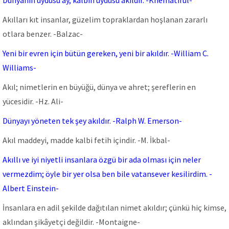
Dünyanın uydusu ay, kalbin uydusu akıldır. -Knematirul-
Akılları kıt insanlar, güzelim topraklardan hoşlanan zararlı
otlara benzer. -Balzac-
Yeni bir evren için bütün gereken, yeni bir akıldır. -William C.
Williams-
Akıl; nimetlerin en büyüğü, dünya ve ahret; şereflerin en
yücesidir. -Hz. Ali-
Dünyayı yöneten tek şey akıldır. -Ralph W. Emerson-
Akıl maddeyi, madde kalbi fetih içindir. -M. İkbal-
Akıllı ve iyi niyetli insanlara özgü bir ada olması için neler
vermezdim; öyle bir yer olsa ben bile vatansever kesilirdim. -
Albert Einstein-
İnsanlara en adil şekilde dağıtılan nimet akıldır; çünkü hiç kimse,
aklından şikâyetçi değildir. -Montaigne-