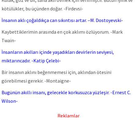
Kulak, göz ve dil, sana aklı övmek için verilmiştir. Bütün iyilik ve
kötülükler, bu üçünden doğar. -Firdevsi-
İnsanın aklı çoğaldıkça can sıkıntısı artar. –M. Dostoyevski-
Kaybettiklerimin arasında en çok aklımı özlüyorum. -Mark
Twain-
İnsanların akılları içinde yaşadıkları devirlerin seviyesi,
miktarıncadır. -Katip Çelebi-
Bir insanın aklını beğenmemesi için, aklından ötesini
görebilmesi gerekir. -Montaigne-
Bugünün akıllı insanı, gelecekle korkusuzca yüzleşir. -Ernest C.
Wilson-
Reklamlar