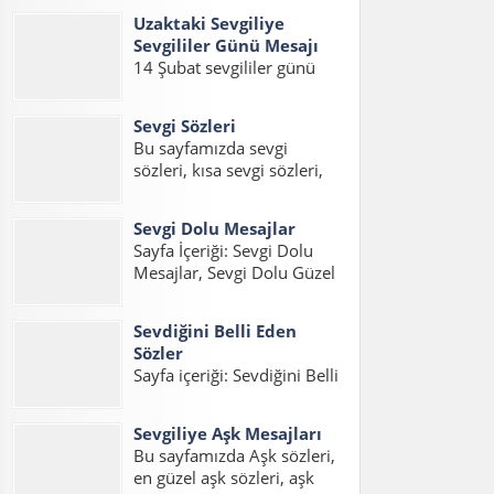
eşe güzel mesajlar, kocaya
sözler,sevgiliye güzel...
Uzaktaki Sevgiliye
güzel mesajlar, kocama
Sevgililer Günü Mesajı
mesaj konuları üzerinde bir
14 Şubat sevgililer günü
sayfa hazırladık. İnsanların
geldiği zaman sevgilinizi
en büyük hayallerinden
mutlu edecek güzel
birisidir iyi...
Sevgi Sözleri
sevgililer günü mesajları
Bu sayfamızda sevgi
hazırladık. Gurbetteki
sözleri, kısa sevgi sözleri,
Sevgiliye Sevgililer Günü
sevgi statuslari, etkili sevgi
Mesajı, Uzaktaki Sevgiliye
sözleri, sevgi mesajlari,
Sevgililer Günü Mesajı Kısa
Sevgi Dolu Mesajlar
sevgi sözcükleri ile ilgili
ve Uzaktaki Sevgiliye
Sayfa İçeriği: Sevgi Dolu
yazıları bulabilirsiniz.
Sevgililer Günü...
Mesajlar, Sevgi Dolu Güzel
Sevgili varsa, aşk varsa
Mesajlar, Sevgi Dolu Kısa
mutlaka sevgi sözleri ve
Mesajlar, Etkili Sevgi Dolu
sevgi statusları...
Sevdiğini Belli Eden
Mesajlar, Duygusal Sevgi
Sözler
Dolu Mesajlar, Sevgi Dolu
Sayfa içeriği: Sevdiğini Belli
Mesajlar Uzun, Sevgiliye
Eden Sözler, Sevdiğini
Sevgi Dolu Mesajlar,
Anlatan Sözler, Aşık
Sevgi...
Sevgiliye Aşk Mesajları
Olduğunu İfade Eden
Bu sayfamızda Aşk sözleri,
Sözler, Sevgiyi Belli Etme
en güzel aşk sözleri, aşk
Sözleri, Hoşlandığını Belli