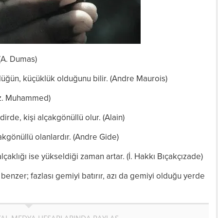
(A. Dumas)
ğün, küçüklük olduğunu bilir. (Andre Maurois)
 (Hz. Muhammed)
dirde, kişi alçakgönüllü olur. (Alain)
akgönüllü olanlardır. (Andre Gide)
lçaklığı ise yükseldiği zaman artar. (İ. Hakkı Bıçakçızade)
a benzer; fazlası gemiyi batırır, azı da gemiyi olduğu yerde
AL MEDYA HESAPLARINDA PAYLAŞ