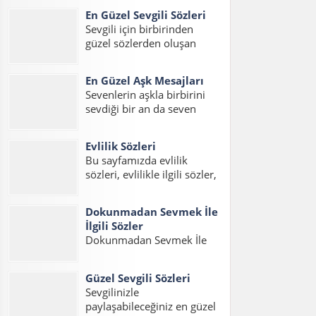
sizler için hazırladık. Ayrıca
En Güzel Sevgili Sözleri
duygusal aşk sözleri uzun,
Sevgili için birbirinden
en güzel duygusal aşk
güzel sözlerden oluşan
sözleri uzun ve şahane aşk
yazımızda sevgiliye
sözleri duygusal sözlerini
ömürlük sözler kısa,
de bulabilirsiniz....
En Güzel Aşk Mesajları
sevgiliye en güzel romantik
Sevenlerin aşkla birbirini
sözler ve en güzel duygulu
sevdiği bir an da seven
sözleri okuyabilirsiniz.
sevdiğine en güzel aşk
Sevgiliye Söylenecek Güzel
sözlerini ve mesajlarını
Sözler – Oksijeni bilmem
Evlilik Sözleri
söylemek ister. Aşk sözleri
ama...
Bu sayfamızda evlilik
romantik uzun, aşk
sözleri, evlilikle ilgili sözler,
mesajları en güzel ve
evlilik ile ilgili sözler, en
anlamlı aşk sözleri
güzel evlilik sözleri, evlilik
okuyabilirsiniz....
Dokunmadan Sevmek İle
mesajları ve evlilik için
İlgili Sözler
sözler konulu bir yazı
Dokunmadan Sevmek İle
hazırladık. Sevdiğiniz bir
İlgili Sözler, Dokunmadan
dostunuzun evliliğini
sevmek Sözleri,
kutlamak...
Güzel Sevgili Sözleri
Dokunmadan sevmekle
Sevgilinizle
ilgili Sözler, Görmeden
paylaşabileceğiniz en güzel
dokunmadan sevmek