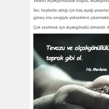
Yalancı alçakgönüllülük doğdu, alçakgönül
Sel, heybetle aktığı için baş aşağı yuvarl
güneş onu sevgiyle yükseklere çıkarmaktad
Çok sevilmek için alçakgönüllü olmalıdır. 