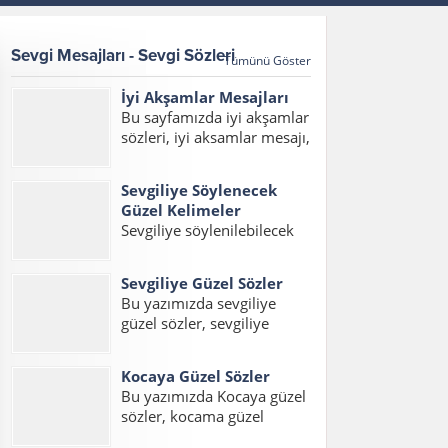
Sevgi Mesajları - Sevgi Sözleri
Tümünü Göster
İyi Akşamlar Mesajları
Bu sayfamızda iyi akşamlar
sözleri, iyi aksamlar mesajı,
iyi akşamlar mesajları,
akşam mesajları, hayırlı
Sevgiliye Söylenecek
akşamlar mesajı, en güzel
Güzel Kelimeler
iyi akşamlar mesajı
Sevgiliye söylenilebilecek
yazılarını bulabilirsiniz.
en güzel kelimeler ve
Bülbül güle, abdal düğüne,
hitaplardan oluşan yazımız
çocuk oyuna doymazmış....
Sevgiliye Güzel Sözler
içerisinde sevgiliye
Bu yazımızda sevgiliye
söylenecek en güzel
güzel sözler, sevgiliye
kelimeler, erkek sevgiliye
sözler, sevgiliye en güzel
söylenecek kelimeler ve
sözler, sevgiliye güzel
sevgiliye söylenecek güzel
Kocaya Güzel Sözler
sözler kısa, sevgiliye kısa
aşk kelimelerini
Bu yazımızda Kocaya güzel
sözler, sevgiliye aşk sözleri
okuyabilirsiniz. Sevgiliye
sözler, kocama güzel
konulu bir yazı hazırladık.
Söylenecek En Güzel...
sözler, eşlere güzel sözler,
Ayrıca sevgiliye en güzel