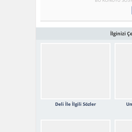
İlginizi 
Deli İle İlgili Sözler
Um