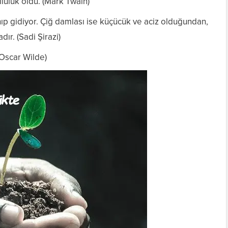
lülük öldü. (Mark Twain)
anıp gidiyor. Çiğ damlası ise küçücük ve aciz olduğundan,
ır. (Sadi Şirazi)
(Oscar Wilde)