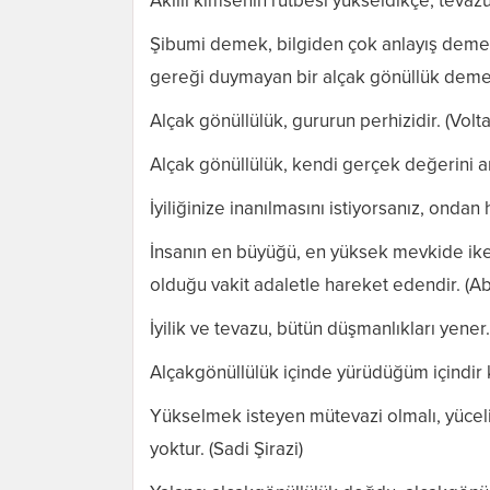
Akıllı kimsenin rütbesi yükseldikçe, tevazusu
Şibumi demek, bilgiden çok anlayış demek.
gereği duymayan bir alçak gönüllük demek
Alçak gönüllülük, gururun perhizidir. (Volta
Alçak gönüllülük, kendi gerçek değerini a
İyiliğinize inanılmasını istiyorsanız, ondan
İnsanın en büyüğü, en yüksek mevkide iken
olduğu vakit adaletle hareket edendir. (A
İyilik ve tevazu, bütün düşmanlıkları yen
Alçakgönüllülük içinde yürüdüğüm içindir 
Yükselmek isteyen mütevazi olmalı, yücel
yoktur. (Sadi Şirazi)