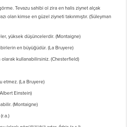
örme. Tevazu sahibi ol zira en halis ziynet alçak
zı olan kimse en güzel ziyneti takınmıştır. (Süleyman
er, yüksek düşüncelerdir. (Montaigne)
irlerin en büyüğüdür. (La Bruyere)
larak kullanabilirsiniz. (Chesterfield)
su etmez. (La Bruyere)
(Albert Einstein)
bilir. (Montaigne)
r.a.)