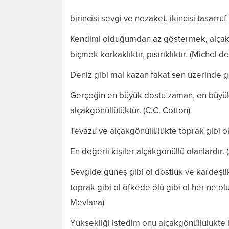
birincisi sevgi ve nezaket, ikincisi tasarru
Kendimi olduğumdan az göstermek, alçak g
biçmek korkaklıktır, pısırıklıktır. (Michel 
Deniz gibi mal kazan fakat sen üzerinde g
Gerçeğin en büyük dostu zaman, en büyük 
alçakgönüllülüktür. (C.C. Cotton)
Tevazu ve alçakgönüllülükte toprak gibi o
En değerli kişiler alçakgönüllü olanlardır. 
Sevgide güneş gibi ol dostluk ve kardeşli
toprak gibi ol öfkede ölü gibi ol her ne o
Mevlana)
Yüksekliği istedim onu alçakgönüllülükte b