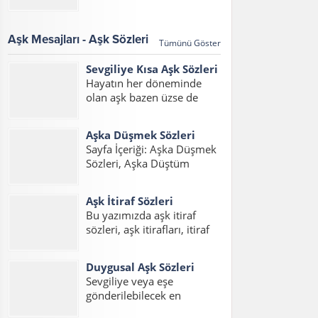
sözleri 2017, aşk
Eden Sözler, Sevdiğini Belli
mesajları,aşk mesajları
Etme Sözleri Bu sayfada
2017, sözleri kısa konulu
sevdiğini belli...
Aşk Mesajları - Aşk Sözleri
Tümünü Göster
bir yazı hazırladık. Her
çağda daim olan aşk, aşk
Sevgiliye Kısa Aşk Sözleri
sözleri ve aşk...
Hayatın her döneminde
olan aşk bazen üzse de
mutlu etmeyi de bilir.
Yazımızda sevgiliye kısa aşk
Aşka Düşmek Sözleri
sözleri duygusal, sevgilim
Sayfa İçeriği: Aşka Düşmek
için aşk sözleri ve sevgiliye
Sözleri, Aşka Düştüm
kısa aşk sözleri resimli
Sözleri, Aşık Olmak Sözleri,
mesajlarını
Aşık Oldum Sözleri, Aşka
okuyabilirsiniz....
Aşk İtiraf Sözleri
Düşmek Sözleri Sevgiliye,
Bu yazımızda aşk itiraf
Sevdaya Tutuldum Sözleri,
sözleri, aşk itirafları, itiraf
Aşka Düşmek Sözleri
sözleri, aşk itiraf sözleri
Resimli, Aşka Düşmek
kısa, aşk itirafı, sevdiğine
Sözleri Facebook Aşka...
Duygusal Aşk Sözleri
aşk itiraf sözleri yazılarını
Sevgiliye veya eşe
bulabilirsiniz. Aşkını itiraf
gönderilebilecek en
etme sözleri yerine ve
duygusal aşk sözlerini
zamana göre iyi...