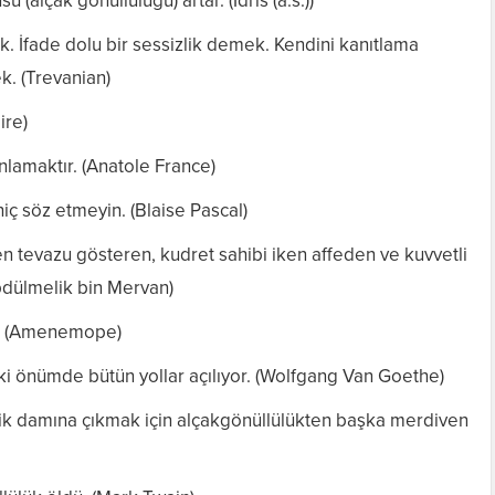
 (alçak gönüllülüğü) artar. (İdris (a.s.))
 İfade dolu bir sessizlik demek. Kendini kanıtlama
. (Trevanian)
ire)
nlamaktır. (Anatole France)
 hiç söz etmeyin. (Blaise Pascal)
 tevazu gösteren, kudret sahibi iken affeden ve kuvvetli
bdülmelik bin Mervan)
er. (Amenemope)
ki önümde bütün yollar açılıyor. (Wolfgang Van Goethe)
ik damına çıkmak için alçakgönüllülükten başka merdiven