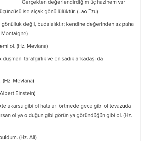
Gerçekten değerlendirdiğim üç hazinem var
f üçüncüsü ise alçak gönüllülüktür. (Lao Tzu)
önüllük değil, budalalıktır; kendine değerinden az paha
de Montaigne)
emi ol. (Hz. Mevlana)
düşmanı tarafgirlik ve en sadık arkadaşı da
l
.
(Hz. Mevlana)
(Albert Einstein)
kte akarsu gibi ol hataları örtmede gece gibi ol tevazuda
lursan ol ya olduğun gibi görün ya göründüğün gibi ol. (Hz.
uldum. (Hz. Ali)