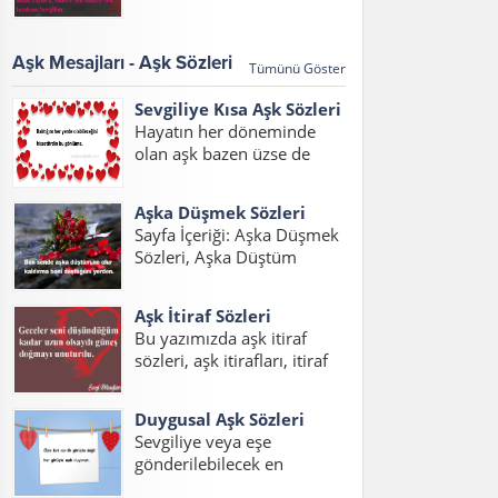
sözleri 2017, aşk
Eden Sözler, Sevdiğini Belli
mesajları,aşk mesajları
Etme Sözleri Bu sayfada
2017, sözleri kısa konulu
sevdiğini belli...
Aşk Mesajları - Aşk Sözleri
Tümünü Göster
bir yazı hazırladık. Her
çağda daim olan aşk, aşk
Sevgiliye Kısa Aşk Sözleri
sözleri ve aşk...
Hayatın her döneminde
olan aşk bazen üzse de
mutlu etmeyi de bilir.
Yazımızda sevgiliye kısa aşk
Aşka Düşmek Sözleri
sözleri duygusal, sevgilim
Sayfa İçeriği: Aşka Düşmek
için aşk sözleri ve sevgiliye
Sözleri, Aşka Düştüm
kısa aşk sözleri resimli
Sözleri, Aşık Olmak Sözleri,
mesajlarını
Aşık Oldum Sözleri, Aşka
okuyabilirsiniz....
Aşk İtiraf Sözleri
Düşmek Sözleri Sevgiliye,
Bu yazımızda aşk itiraf
Sevdaya Tutuldum Sözleri,
sözleri, aşk itirafları, itiraf
Aşka Düşmek Sözleri
sözleri, aşk itiraf sözleri
Resimli, Aşka Düşmek
kısa, aşk itirafı, sevdiğine
Sözleri Facebook Aşka...
Duygusal Aşk Sözleri
aşk itiraf sözleri yazılarını
Sevgiliye veya eşe
bulabilirsiniz. Aşkını itiraf
gönderilebilecek en
etme sözleri yerine ve
duygusal aşk sözlerini
zamana göre iyi...