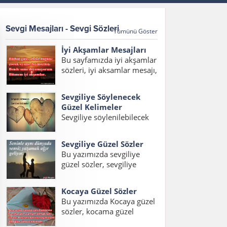
Sevgi Mesajları - Sevgi Sözleri
Tümünü Göster
İyi Akşamlar Mesajları
Bu sayfamızda iyi akşamlar
sözleri, iyi aksamlar mesajı,
iyi akşamlar mesajları,
akşam mesajları, hayırlı
Sevgiliye Söylenecek
akşamlar mesajı, en güzel
Güzel Kelimeler
iyi akşamlar mesajı
Sevgiliye söylenilebilecek
yazılarını bulabilirsiniz.
en güzel kelimeler ve
Bülbül güle, abdal düğüne,
hitaplardan oluşan yazımız
çocuk oyuna doymazmış....
Sevgiliye Güzel Sözler
içerisinde sevgiliye
Bu yazımızda sevgiliye
söylenecek en güzel
güzel sözler, sevgiliye
kelimeler, erkek sevgiliye
sözler, sevgiliye en güzel
söylenecek kelimeler ve
sözler, sevgiliye güzel
sevgiliye söylenecek güzel
Kocaya Güzel Sözler
sözler kısa, sevgiliye kısa
aşk kelimelerini
Bu yazımızda Kocaya güzel
sözler, sevgiliye aşk sözleri
okuyabilirsiniz. Sevgiliye
sözler, kocama güzel
konulu bir yazı hazırladık.
Söylenecek En Güzel...
sözler, eşlere güzel sözler,
Ayrıca sevgiliye en güzel