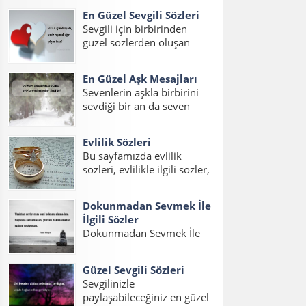
sizler için hazırladık. Ayrıca
En Güzel Sevgili Sözleri
duygusal aşk sözleri uzun,
Sevgili için birbirinden
en güzel duygusal aşk
güzel sözlerden oluşan
sözleri uzun ve şahane aşk
yazımızda sevgiliye
sözleri duygusal sözlerini
ömürlük sözler kısa,
de bulabilirsiniz....
En Güzel Aşk Mesajları
sevgiliye en güzel romantik
Sevenlerin aşkla birbirini
sözler ve en güzel duygulu
sevdiği bir an da seven
sözleri okuyabilirsiniz.
sevdiğine en güzel aşk
Sevgiliye Söylenecek Güzel
sözlerini ve mesajlarını
Sözler – Oksijeni bilmem
Evlilik Sözleri
söylemek ister. Aşk sözleri
ama...
Bu sayfamızda evlilik
romantik uzun, aşk
sözleri, evlilikle ilgili sözler,
mesajları en güzel ve
evlilik ile ilgili sözler, en
anlamlı aşk sözleri
güzel evlilik sözleri, evlilik
okuyabilirsiniz....
Dokunmadan Sevmek İle
mesajları ve evlilik için
İlgili Sözler
sözler konulu bir yazı
Dokunmadan Sevmek İle
hazırladık. Sevdiğiniz bir
İlgili Sözler, Dokunmadan
dostunuzun evliliğini
sevmek Sözleri,
kutlamak...
Güzel Sevgili Sözleri
Dokunmadan sevmekle
Sevgilinizle
ilgili Sözler, Görmeden
paylaşabileceğiniz en güzel
dokunmadan sevmek