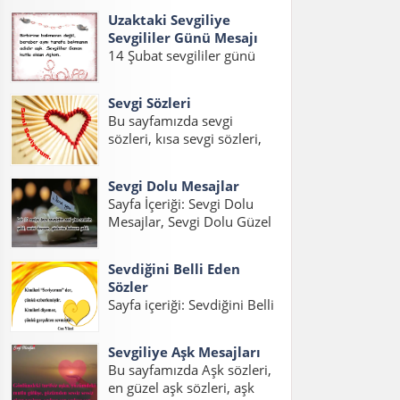
eşe güzel mesajlar, kocaya
sözler,sevgiliye güzel...
Uzaktaki Sevgiliye
güzel mesajlar, kocama
Sevgililer Günü Mesajı
mesaj konuları üzerinde bir
14 Şubat sevgililer günü
sayfa hazırladık. İnsanların
geldiği zaman sevgilinizi
en büyük hayallerinden
mutlu edecek güzel
birisidir iyi...
Sevgi Sözleri
sevgililer günü mesajları
Bu sayfamızda sevgi
hazırladık. Gurbetteki
sözleri, kısa sevgi sözleri,
Sevgiliye Sevgililer Günü
sevgi statuslari, etkili sevgi
Mesajı, Uzaktaki Sevgiliye
sözleri, sevgi mesajlari,
Sevgililer Günü Mesajı Kısa
Sevgi Dolu Mesajlar
sevgi sözcükleri ile ilgili
ve Uzaktaki Sevgiliye
Sayfa İçeriği: Sevgi Dolu
yazıları bulabilirsiniz.
Sevgililer Günü...
Mesajlar, Sevgi Dolu Güzel
Sevgili varsa, aşk varsa
Mesajlar, Sevgi Dolu Kısa
mutlaka sevgi sözleri ve
Mesajlar, Etkili Sevgi Dolu
sevgi statusları...
Sevdiğini Belli Eden
Mesajlar, Duygusal Sevgi
Sözler
Dolu Mesajlar, Sevgi Dolu
Sayfa içeriği: Sevdiğini Belli
Mesajlar Uzun, Sevgiliye
Eden Sözler, Sevdiğini
Sevgi Dolu Mesajlar,
Anlatan Sözler, Aşık
Sevgi...
Sevgiliye Aşk Mesajları
Olduğunu İfade Eden
Bu sayfamızda Aşk sözleri,
Sözler, Sevgiyi Belli Etme
en güzel aşk sözleri, aşk
Sözleri, Hoşlandığını Belli