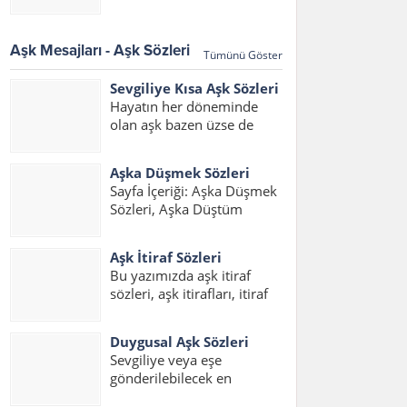
sözleri 2017, aşk
Eden Sözler, Sevdiğini Belli
mesajları,aşk mesajları
Etme Sözleri Bu sayfada
2017, sözleri kısa konulu
sevdiğini belli...
Aşk Mesajları - Aşk Sözleri
Tümünü Göster
bir yazı hazırladık. Her
çağda daim olan aşk, aşk
Sevgiliye Kısa Aşk Sözleri
sözleri ve aşk...
Hayatın her döneminde
olan aşk bazen üzse de
mutlu etmeyi de bilir.
Yazımızda sevgiliye kısa aşk
Aşka Düşmek Sözleri
sözleri duygusal, sevgilim
Sayfa İçeriği: Aşka Düşmek
için aşk sözleri ve sevgiliye
Sözleri, Aşka Düştüm
kısa aşk sözleri resimli
Sözleri, Aşık Olmak Sözleri,
mesajlarını
Aşık Oldum Sözleri, Aşka
okuyabilirsiniz....
Aşk İtiraf Sözleri
Düşmek Sözleri Sevgiliye,
Bu yazımızda aşk itiraf
Sevdaya Tutuldum Sözleri,
sözleri, aşk itirafları, itiraf
Aşka Düşmek Sözleri
sözleri, aşk itiraf sözleri
Resimli, Aşka Düşmek
kısa, aşk itirafı, sevdiğine
Sözleri Facebook Aşka...
Duygusal Aşk Sözleri
aşk itiraf sözleri yazılarını
Sevgiliye veya eşe
bulabilirsiniz. Aşkını itiraf
gönderilebilecek en
etme sözleri yerine ve
duygusal aşk sözlerini
zamana göre iyi...