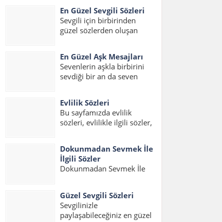
sizler için hazırladık. Ayrıca
En Güzel Sevgili Sözleri
duygusal aşk sözleri uzun,
Sevgili için birbirinden
en güzel duygusal aşk
güzel sözlerden oluşan
sözleri uzun ve şahane aşk
yazımızda sevgiliye
sözleri duygusal sözlerini
ömürlük sözler kısa,
de bulabilirsiniz....
En Güzel Aşk Mesajları
sevgiliye en güzel romantik
Sevenlerin aşkla birbirini
sözler ve en güzel duygulu
sevdiği bir an da seven
sözleri okuyabilirsiniz.
sevdiğine en güzel aşk
Sevgiliye Söylenecek Güzel
sözlerini ve mesajlarını
Sözler – Oksijeni bilmem
Evlilik Sözleri
söylemek ister. Aşk sözleri
ama...
Bu sayfamızda evlilik
romantik uzun, aşk
sözleri, evlilikle ilgili sözler,
mesajları en güzel ve
evlilik ile ilgili sözler, en
anlamlı aşk sözleri
güzel evlilik sözleri, evlilik
okuyabilirsiniz....
Dokunmadan Sevmek İle
mesajları ve evlilik için
İlgili Sözler
sözler konulu bir yazı
Dokunmadan Sevmek İle
hazırladık. Sevdiğiniz bir
İlgili Sözler, Dokunmadan
dostunuzun evliliğini
sevmek Sözleri,
kutlamak...
Güzel Sevgili Sözleri
Dokunmadan sevmekle
Sevgilinizle
ilgili Sözler, Görmeden
paylaşabileceğiniz en güzel
dokunmadan sevmek