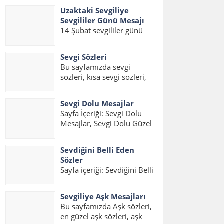
eşe güzel mesajlar, kocaya
sözler,sevgiliye güzel...
Uzaktaki Sevgiliye
güzel mesajlar, kocama
Sevgililer Günü Mesajı
mesaj konuları üzerinde bir
14 Şubat sevgililer günü
sayfa hazırladık. İnsanların
geldiği zaman sevgilinizi
en büyük hayallerinden
mutlu edecek güzel
birisidir iyi...
Sevgi Sözleri
sevgililer günü mesajları
Bu sayfamızda sevgi
hazırladık. Gurbetteki
sözleri, kısa sevgi sözleri,
Sevgiliye Sevgililer Günü
sevgi statuslari, etkili sevgi
Mesajı, Uzaktaki Sevgiliye
sözleri, sevgi mesajlari,
Sevgililer Günü Mesajı Kısa
Sevgi Dolu Mesajlar
sevgi sözcükleri ile ilgili
ve Uzaktaki Sevgiliye
Sayfa İçeriği: Sevgi Dolu
yazıları bulabilirsiniz.
Sevgililer Günü...
Mesajlar, Sevgi Dolu Güzel
Sevgili varsa, aşk varsa
Mesajlar, Sevgi Dolu Kısa
mutlaka sevgi sözleri ve
Mesajlar, Etkili Sevgi Dolu
sevgi statusları...
Sevdiğini Belli Eden
Mesajlar, Duygusal Sevgi
Sözler
Dolu Mesajlar, Sevgi Dolu
Sayfa içeriği: Sevdiğini Belli
Mesajlar Uzun, Sevgiliye
Eden Sözler, Sevdiğini
Sevgi Dolu Mesajlar,
Anlatan Sözler, Aşık
Sevgi...
Sevgiliye Aşk Mesajları
Olduğunu İfade Eden
Bu sayfamızda Aşk sözleri,
Sözler, Sevgiyi Belli Etme
en güzel aşk sözleri, aşk
Sözleri, Hoşlandığını Belli