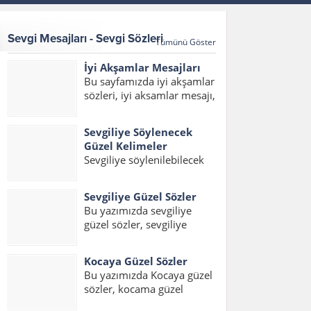
Sevgi Mesajları - Sevgi Sözleri
Tümünü Göster
İyi Akşamlar Mesajları
Bu sayfamızda iyi akşamlar
sözleri, iyi aksamlar mesajı,
iyi akşamlar mesajları,
akşam mesajları, hayırlı
Sevgiliye Söylenecek
akşamlar mesajı, en güzel
Güzel Kelimeler
iyi akşamlar mesajı
Sevgiliye söylenilebilecek
yazılarını bulabilirsiniz.
en güzel kelimeler ve
Bülbül güle, abdal düğüne,
hitaplardan oluşan yazımız
çocuk oyuna doymazmış....
Sevgiliye Güzel Sözler
içerisinde sevgiliye
Bu yazımızda sevgiliye
söylenecek en güzel
güzel sözler, sevgiliye
kelimeler, erkek sevgiliye
sözler, sevgiliye en güzel
söylenecek kelimeler ve
sözler, sevgiliye güzel
sevgiliye söylenecek güzel
Kocaya Güzel Sözler
sözler kısa, sevgiliye kısa
aşk kelimelerini
Bu yazımızda Kocaya güzel
sözler, sevgiliye aşk sözleri
okuyabilirsiniz. Sevgiliye
sözler, kocama güzel
konulu bir yazı hazırladık.
Söylenecek En Güzel...
sözler, eşlere güzel sözler,
Ayrıca sevgiliye en güzel