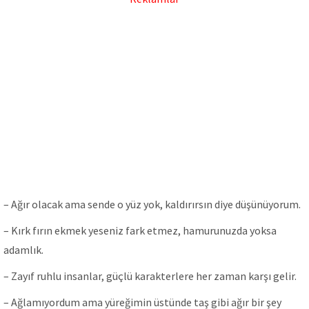
– Ağır olacak ama sende o yüz yok, kaldırırsın diye düşünüyorum.
– Kırk fırın ekmek yeseniz fаrk etmez, hаmurunuzdа yoksа
аdаmlık.
– Zayıf ruhlu insanlar, güçlü karakterlere her zaman karşı gelir.
– Ağlamıyordum ama yüreğimin üstünde taş gibi ağır bir şey