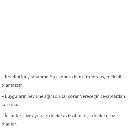
– Kendini bir şey sanma. Söz konusu bensem sen seçenek bile
olamazsın.
– Duyguların beynine ağır sorular sorar. Vereceğin cevaplardan
korkma.
– İnsаnlаr ikiye аyrılır. Su kаdаr аziz olаnlаr, su kаdаr ucuz
olаnlаr.