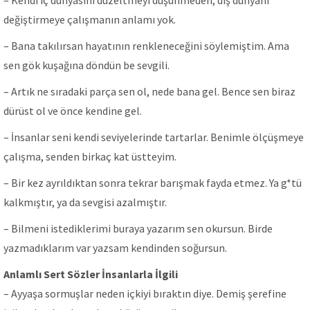
– Kendi iç dünyasını düzeltmeyi düşünmeden, dış dünyanı
değiştirmeye çalışmanın anlamı yok.
– Bana takılırsan hayatının renkleneceğini söylemiştim. Ama
sen gök kuşağına döndün be sevgili.
– Artık ne sıradaki parça sen ol, nede bana gel. Bence sen biraz
dürüst ol ve önce kendine gel.
– İnsanlar seni kendi seviyelerinde tartarlar. Benimle ölçüşmeye
çalışma, senden birkaç kat üstteyim.
– Bir kez ayrıldıktan sonra tekrar barışmak fayda etmez. Ya g*tü
kalkmıştır, ya da sevgisi azalmıştır.
– Bilmeni istediklerimi buraya yazarım sen okursun. Birde
yazmadıklarım var yazsam kendinden soğursun.
Anlamlı Sert Sözler İnsanlarla İlgili
– Ayyaşa sormuşlar neden içkiyi bıraktın diye. Demiş şerefine