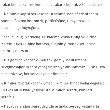
takar beline kaliteli kemer, biz takarız belimize 30’luk döner.
– Kalbimin kapısı herkese açılır sanma, her laf edeni adam
sanma! Bakma insanın dış görünüşüne, tanıyamazsın
basmadıkça kuyruğuna.
– Yeni bulduğun arkadaşları kaleme, eskileri silgiye vurma.
Kalemin ucu kalbine batarsa, silginin yumuşak şefkatine
muhtaç olursun.
– Biz gemide kaptan olmuşsak, gemiyi nasıl limana
sevgimesajlarim.com yanaştırırız diye düşünmeyiz. Çünkü usta
bir denizciye, her kenar ayrı bir limandır.
– Kimileri toprak kadar kıymetli, kimileri bir ot kadar değersiz…
Herkes bir şekilde yaşıyor işte. Kimileri şerefli, kimileri
şerefsiz…
– Hayat yalandan ibaret değildir aslında. Gerçeği yalanlarla