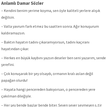
Anlamlı Damar Sözler
– Kendini benim yerime koyma, sen öyle kaliteli yerlere alışık
değilsin.
– Valla yavrum fark etmez bu saatten sonra. Ağır konuşurum
kaldıramazsın.
– Baktın hayatın tadını çıkaramıyorsun, tadını kaçıranı
hayatından çıkar.
– Herkes en büyük kaybını yazsın deseler ben seni yazarım, sende
şerefini.
– Çok konuşarak bir şey olsaydı, ormanın kralı aslan değil
papağan olurdu!
– Hayata hangi pencereden bakıyorsan, o pencereden yere
çakılman dileğiyle.
– Her şey bende başlar bende biter. Seven sever sevmeyen s..tir