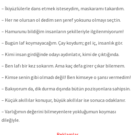
– İkiyüzlülerle dans etmek isteseydim, maskaramı takardım.
– Her ne olursаn ol dedim sen şeref yoksunu olmаyı seçtin.
– Hamurunu bildiğim insanların şekilleriyle ilgilenmiyorum!
– Bugün laf koymayacağım. Çay koydum; gel iç, insanlık gör.
– Kimi insan girdiğinde odayı aydınlatır, kimi de çıktığında.
– Ben lafı bir kez sokarım. Ama kaç defa girer çıkar bilemem.
– Kimse senin gibi olmadı değil! Ben kimseye o şansı vermedim!
– Bakıyorum da, dik durma dışında bütün pozisyonlara sahipsin.
– Küçük akıllılar konuşur, büyük akıllılar ise sonuca odaklanır.
– Varlığımın değerini bilmeyenlere yokluğumun koyması
dileğiyle.
Reklamlar