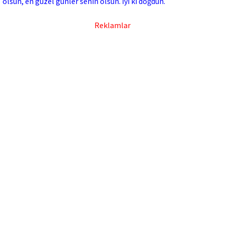
olsun, en güzel günler senin olsun. İyi ki doğdun.
Reklamlar