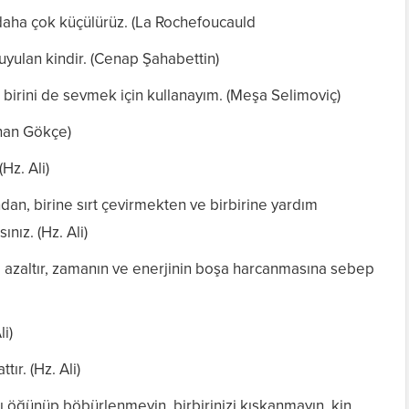
 daha çok küçülürüz. (La Rochefoucauld
uyulan kindir. (Cenap Şahabettin)
, birini de sevmek için kullanayım. (Meşa Selimoviç)
rhan Gökçe)
(Hz. Ali)
an, birine sırt çevirmekten ve birbirine yardım
nız. (Hz. Ali)
yi azaltır, zamanın ve enerjinin boşa harcanmasına sebep
li)
tır. (Hz. Ali)
şı öğünüp böbürlenmeyin, birbirinizi kıskanmayın, kin