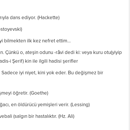
ıyla dans ediyor. (Hackette)
ostoyevski)
şeyi bilmekten ilk kez nefret ettim…
. Çünkü o, ateşin odunu -râvi dedi ki: veya kuru otu(yiyip
dis-i Şerif) kin ile ilgili hadisi şerifler
 Sadece iyi niyet, kini yok eder. Bu değişmez bir
şmeyi öğretir. (Goethe)
acı, en öldürücü yemişleri verir. (Lessing)
bali (salgın bir hastalıktır. (Hz. Ali)