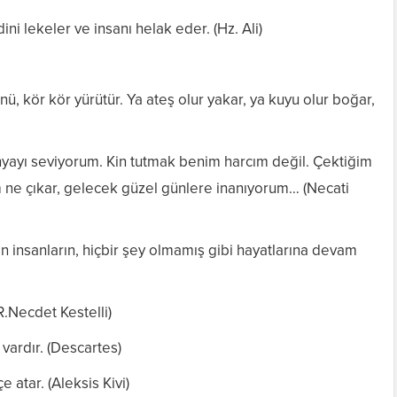
ini lekeler ve insanı helak eder. (Hz. Ali)
ü, kör kör yürütür. Ya ateş olur yakar, ya kuyu olur boğar,
ünyayı seviyorum. Kin tutmak benim harcım değil. Çektiğim
um ne çıkar, gelecek güzel günlere inanıyorum… (Necati
an insanların, hiçbir şey olmamış gibi hayatlarına devam
R.Necdet Kestelli)
vardır. (Descartes)
e atar. (Aleksis Kivi)