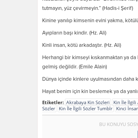
tutmayın, yüz çevirmeyin.” (Hadis-i Şerif)
Kinine yanılıp kimsenin evini yakma, kötül
Ayıpların başı kindir. (Hz. Ali)
Kinli insan, kötü arkadaştır. (Hz. Ali)
Herhangi bir kimseyi kıskanmaktan ya da 
gelmiş değildir. (Emile Alain)
Dünya içinde kinlere uyulmasından daha küç
Hayat benim için kin beslemek ya da yanlış
Etiketler:
Akrabaya Kin Sözleri
Kin İle İlgil
Sözler
Kin İle İlgili Sözler Tumblr
Kinci İnsa
BU KONUYU SOSY