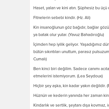
Haset, yalan ve kini atın. Şüphesiz bu üçü d
Fitnelerin sebebi kindir. (Hz. Ali)
Kin insanoğlunun göz bağıdır, bağlar gözün
ya batak olur yutar. (Yavuz Bahadıroğlu)
İçimden hep iyilik geliyor. Yaşadığımız d
bütün sıkıntıları unuttum, parasız pulsuz
Cumalı)
Ben kinci biri değilim. Sadece canımı acıt
etmelerini istemiyorum. (Lea Seydoux)
Hiçbir şey aşka, kin kadar yakın değildir. (
Hüznün ve kederin yanında her zaman kin 
Kindarlık ve sertlik, şeytanı dışa kovmaz, iç