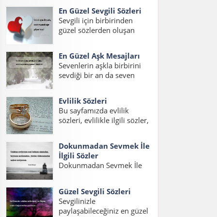
sizler için hazırladık. Ayrıca
En Güzel Sevgili Sözleri
duygusal aşk sözleri uzun,
Sevgili için birbirinden
en güzel duygusal aşk
güzel sözlerden oluşan
sözleri uzun ve şahane aşk
yazımızda sevgiliye
sözleri duygusal sözlerini
ömürlük sözler kısa,
de bulabilirsiniz....
En Güzel Aşk Mesajları
sevgiliye en güzel romantik
Sevenlerin aşkla birbirini
sözler ve en güzel duygulu
sevdiği bir an da seven
sözleri okuyabilirsiniz.
sevdiğine en güzel aşk
Sevgiliye Söylenecek Güzel
sözlerini ve mesajlarını
Sözler – Oksijeni bilmem
Evlilik Sözleri
söylemek ister. Aşk sözleri
ama...
Bu sayfamızda evlilik
romantik uzun, aşk
sözleri, evlilikle ilgili sözler,
mesajları en güzel ve
evlilik ile ilgili sözler, en
anlamlı aşk sözleri
güzel evlilik sözleri, evlilik
okuyabilirsiniz....
Dokunmadan Sevmek İle
mesajları ve evlilik için
İlgili Sözler
sözler konulu bir yazı
Dokunmadan Sevmek İle
hazırladık. Sevdiğiniz bir
İlgili Sözler, Dokunmadan
dostunuzun evliliğini
sevmek Sözleri,
kutlamak...
Güzel Sevgili Sözleri
Dokunmadan sevmekle
Sevgilinizle
ilgili Sözler, Görmeden
paylaşabileceğiniz en güzel
dokunmadan sevmek