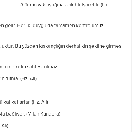
ölümün yaklaştığına açık bir işarettir. (La
n gelir. Her iki duygu da tamamen kontrolümüz
uzluktur. Bu yüzden kıskançlığın derhal kin şekline girmesi
nkü nefretin sahtesi olmaz.
n tutma. (Hz. Ali)
)
at kat artar. (Hz. Ali)
yla bağlıyor. (Milan Kundera)
Ali)