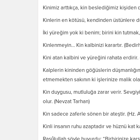
Kinimiz arttıkça, kin beslediğimiz kişiden
Kinlerin en kötüsü, kendinden üstünlere d
İki yüreğim yok ki benim; birini kin tutmak
Kinlenmeyin… Kin kalbinizi karartır. (Bedi
Kini atan kalbini ve yüreğini rahata erdirir. 
Kalplerin kininden göğüslerin düşmanlığınd
etmemekten sakının ki işlerinize malik olası
Kin duygusu, mutluluğa zarar verir. Sevgi
olur. (Nevzat Tarhan)
Kin sadece zaferle sönen bir ateştir. (Hz. A
Kinli insanın ruhu azaptadır ve hüznü kat kat
Rasûlullah şöyle buyurdu: “Birbirinize kar