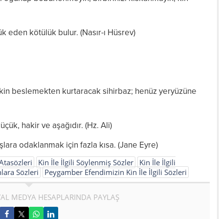
ük eden kötülük bulur. (Nasır-ı Hüsrev)
kin beslemekten kurtaracak sihirbaz; henüz yeryüzüne
ük, hakir ve aşağıdır. (Hz. Ali)
lara odaklanmak için fazla kısa. (Jane Eyre)
i Atasözleri
Kin İle İlgili Söylenmiş Sözler
Kin İle İlgili
nlara Sözleri
Peygamber Efendimizin Kin İle İlgili Sözleri
AL MEDYA HESAPLARINDA PAYLAŞ