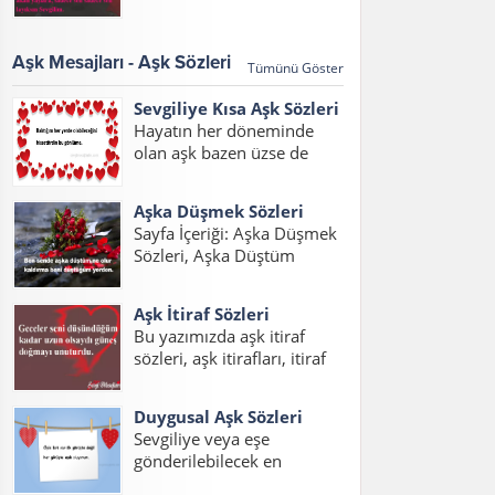
sözleri 2017, aşk
Eden Sözler, Sevdiğini Belli
mesajları,aşk mesajları
Etme Sözleri Bu sayfada
2017, sözleri kısa konulu
sevdiğini belli...
Aşk Mesajları - Aşk Sözleri
Tümünü Göster
bir yazı hazırladık. Her
çağda daim olan aşk, aşk
Sevgiliye Kısa Aşk Sözleri
sözleri ve aşk...
Hayatın her döneminde
olan aşk bazen üzse de
mutlu etmeyi de bilir.
Yazımızda sevgiliye kısa aşk
Aşka Düşmek Sözleri
sözleri duygusal, sevgilim
Sayfa İçeriği: Aşka Düşmek
için aşk sözleri ve sevgiliye
Sözleri, Aşka Düştüm
kısa aşk sözleri resimli
Sözleri, Aşık Olmak Sözleri,
mesajlarını
Aşık Oldum Sözleri, Aşka
okuyabilirsiniz....
Aşk İtiraf Sözleri
Düşmek Sözleri Sevgiliye,
Bu yazımızda aşk itiraf
Sevdaya Tutuldum Sözleri,
sözleri, aşk itirafları, itiraf
Aşka Düşmek Sözleri
sözleri, aşk itiraf sözleri
Resimli, Aşka Düşmek
kısa, aşk itirafı, sevdiğine
Sözleri Facebook Aşka...
Duygusal Aşk Sözleri
aşk itiraf sözleri yazılarını
Sevgiliye veya eşe
bulabilirsiniz. Aşkını itiraf
gönderilebilecek en
etme sözleri yerine ve
duygusal aşk sözlerini
zamana göre iyi...