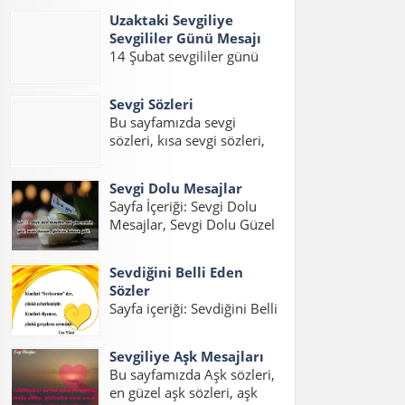
eşe güzel mesajlar, kocaya
sözler,sevgiliye güzel...
Uzaktaki Sevgiliye
güzel mesajlar, kocama
Sevgililer Günü Mesajı
mesaj konuları üzerinde bir
14 Şubat sevgililer günü
sayfa hazırladık. İnsanların
geldiği zaman sevgilinizi
en büyük hayallerinden
mutlu edecek güzel
birisidir iyi...
Sevgi Sözleri
sevgililer günü mesajları
Bu sayfamızda sevgi
hazırladık. Gurbetteki
sözleri, kısa sevgi sözleri,
Sevgiliye Sevgililer Günü
sevgi statuslari, etkili sevgi
Mesajı, Uzaktaki Sevgiliye
sözleri, sevgi mesajlari,
Sevgililer Günü Mesajı Kısa
Sevgi Dolu Mesajlar
sevgi sözcükleri ile ilgili
ve Uzaktaki Sevgiliye
Sayfa İçeriği: Sevgi Dolu
yazıları bulabilirsiniz.
Sevgililer Günü...
Mesajlar, Sevgi Dolu Güzel
Sevgili varsa, aşk varsa
Mesajlar, Sevgi Dolu Kısa
mutlaka sevgi sözleri ve
Mesajlar, Etkili Sevgi Dolu
sevgi statusları...
Sevdiğini Belli Eden
Mesajlar, Duygusal Sevgi
Sözler
Dolu Mesajlar, Sevgi Dolu
Sayfa içeriği: Sevdiğini Belli
Mesajlar Uzun, Sevgiliye
Eden Sözler, Sevdiğini
Sevgi Dolu Mesajlar,
Anlatan Sözler, Aşık
Sevgi...
Sevgiliye Aşk Mesajları
Olduğunu İfade Eden
Bu sayfamızda Aşk sözleri,
Sözler, Sevgiyi Belli Etme
en güzel aşk sözleri, aşk
Sözleri, Hoşlandığını Belli