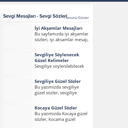
Sevgi Mesajları - Sevgi Sözleri
Tümünü Göster
İyi Akşamlar Mesajları
Bu sayfamızda iyi akşamlar
sözleri, iyi aksamlar mesajı,
iyi akşamlar mesajları,
akşam mesajları, hayırlı
Sevgiliye Söylenecek
akşamlar mesajı, en güzel
Güzel Kelimeler
iyi akşamlar mesajı
Sevgiliye söylenilebilecek
yazılarını bulabilirsiniz.
en güzel kelimeler ve
Bülbül güle, abdal düğüne,
hitaplardan oluşan yazımız
çocuk oyuna doymazmış....
Sevgiliye Güzel Sözler
içerisinde sevgiliye
Bu yazımızda sevgiliye
söylenecek en güzel
güzel sözler, sevgiliye
kelimeler, erkek sevgiliye
sözler, sevgiliye en güzel
söylenecek kelimeler ve
sözler, sevgiliye güzel
sevgiliye söylenecek güzel
Kocaya Güzel Sözler
sözler kısa, sevgiliye kısa
aşk kelimelerini
Bu yazımızda Kocaya güzel
sözler, sevgiliye aşk sözleri
okuyabilirsiniz. Sevgiliye
sözler, kocama güzel
konulu bir yazı hazırladık.
Söylenecek En Güzel...
sözler, eşlere güzel sözler,
Ayrıca sevgiliye en güzel