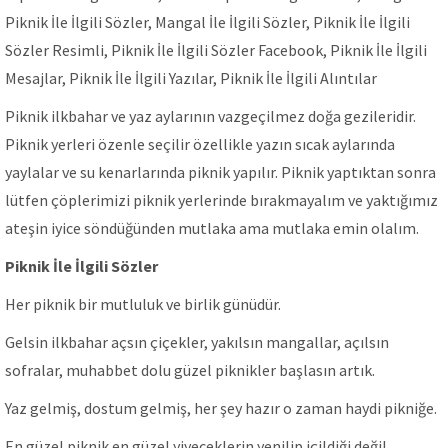
Piknik İle İlgili Sözler, Mangal İle İlgili Sözler, Piknik İle İlgili
Sözler Resimli, Piknik İle İlgili Sözler Facebook, Piknik İle İlgili
Mesajlar, Piknik İle İlgili Yazılar, Piknik İle İlgili Alıntılar
Piknik ilkbahar ve yaz aylarının vazgeçilmez doğa gezileridir.
Piknik yerleri özenle seçilir özellikle yazın sıcak aylarında
yaylalar ve su kenarlarında piknik yapılır. Piknik yaptıktan sonra
lütfen çöplerimizi piknik yerlerinde bırakmayalım ve yaktığımız
ateşin iyice söndüğünden mutlaka ama mutlaka emin olalım.
Piknik İle İlgili Sözler
Her piknik bir mutluluk ve birlik günüdür.
Gelsin ilkbahar açsın çiçekler, yakılsın mangallar, açılsın
sofralar, muhabbet dolu güzel piknikler başlasın artık.
Yaz gelmiş, dostum gelmiş, her şey hazır o zaman haydi pikniğe.
En güzel piknik en güzel yiyeceklerin yenilip içildiği değil,