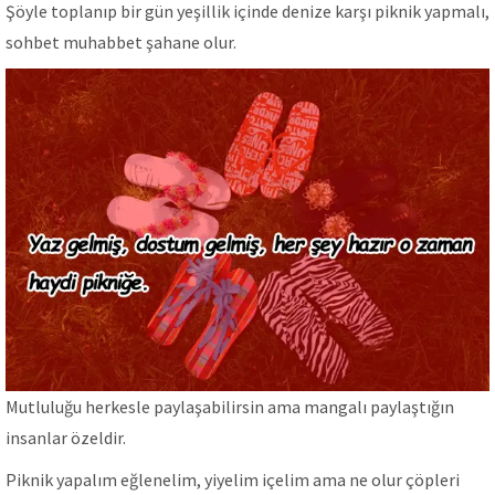
Şöyle toplanıp bir gün yeşillik içinde denize karşı piknik yapmalı,
sohbet muhabbet şahane olur.
Mutluluğu herkesle paylaşabilirsin ama mangalı paylaştığın
insanlar özeldir.
Piknik yapalım eğlenelim, yiyelim içelim ama ne olur çöpleri