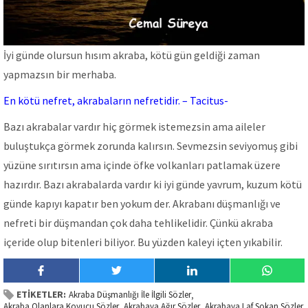
İyi günde olursun hısım akraba, kötü gün geldiği zaman
yapmazsın bir merhaba.
En kötü nefret, akrabaların nefretidir. – Tacitus-
Bazı akrabalar vardır hiç görmek istemezsin ama aileler
buluştukça görmek zorunda kalırsın. Sevmezsin seviyomuş gibi
yüzüne sırıtırsın ama içinde öfke volkanları patlamak üzere
hazırdır. Bazı akrabalarda vardır ki iyi günde yavrum, kuzum kötü
günde kapıyı kapatır ben yokum der. Akrabanı düşmanlığı ve
nefreti bir düşmandan çok daha tehlikelidir. Çünkü akraba
içeride olup bitenleri biliyor. Bu yüzden kaleyi içten yıkabilir.
ETİKETLER:
Akraba Düşmanlığı İle İlgili Sözler
,
Akraba Olanlara Koyucu Sözler
Akrabaya Ağır Sözler
Akrabaya Laf Sokan Sözler
,
,