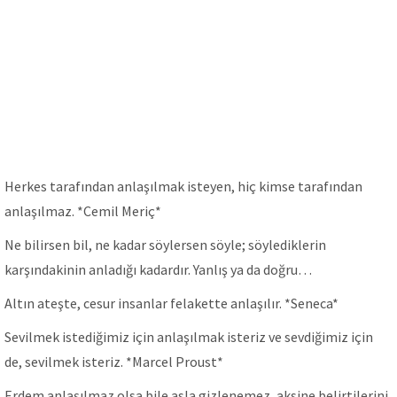
Herkes tarafından anlaşılmak isteyen, hiç kimse tarafından
anlaşılmaz. *Cemil Meriç*
Ne bilirsen bil, ne kadar söylersen söyle; söylediklerin
karşındakinin anladığı kadardır. Yanlış ya da doğru…
Altın ateşte, cesur insanlar felakette anlaşılır. *Seneca*
Sevilmek istediğimiz için anlaşılmak isteriz ve sevdiğimiz için
de, sevilmek isteriz. *Marcel Proust*
Erdem anlaşılmaz olsa bile asla gizlenemez, aksine belirtilerini