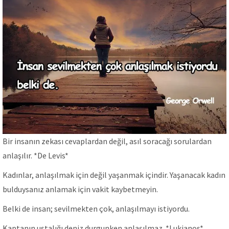
Bir insanın zekası cevaplardan değil, asıl soracağı sorulardan
anlaşılır. *De Levis*
Kadınlar, anlaşılmak için değil yaşanmak içindir. Yaşanacak kadın
bulduysanız anlamak için vakit kaybetmeyin.
Belki de insan; sevilmekten çok, anlaşılmayı istiyordu.
Kaptanın ustalığı deniz durgunken anlaşılmaz. *Lukianos*