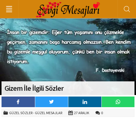
Gizem İle İlgili Sözler
GÜZEL SÖZLER - GÜZEL MESAJLAR
27 ARALIK
0