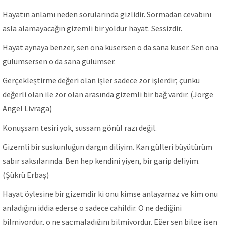
Hayatın anlamı neden sorularında gizlidir. Sormadan cevabını
asla alamayacağın gizemli bir yoldur hayat. Sessizdir.
Hayat aynaya benzer, sen ona küsersen o da sana küser. Sen ona
gülümsersen o da sana gülümser.
Gerçekleştirme değeri olan işler sadece zor işlerdir; çünkü
değerli olan ile zor olan arasında gizemli bir bağ vardır. (Jorge
Angel Livraga)
Konuşsam tesiri yok, sussam gönül razı değil.
Gizemli bir suskunluğun dargın diliyim. Kan gülleri büyütürüm
sabır saksılarında. Ben hep kendini yiyen, bir garip deliyim.
(Şükrü Erbaş)
Hayat öylesine bir gizemdir ki onu kimse anlayamaz ve kim onu
anladığını iddia ederse o sadece cahildir. O ne dediğini
bilmiyordur, o ne saçmaladığını bilmiyordur. Eğer sen bilge isen