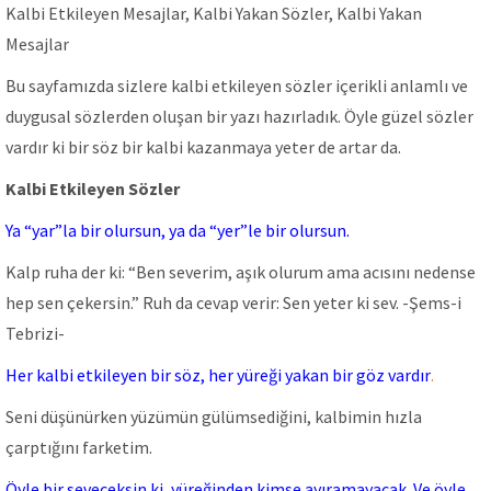
Kalbi Etkileyen Mesajlar, Kalbi Yakan Sözler, Kalbi Yakan
Mesajlar
Bu sayfamızda sizlere kalbi etkileyen sözler içerikli anlamlı ve
duygusal sözlerden oluşan bir yazı hazırladık. Öyle güzel sözler
vardır ki bir söz bir kalbi kazanmaya yeter de artar da.
Kalbi Etkileyen Sözler
Ya “yar”la bir olursun, ya da “yer”le bir olursun.
Kalp ruha der ki: “Ben severim, aşık olurum ama acısını nedense
hep sen çekersin.” Ruh da cevap verir: Sen yeter ki sev. -Şems-i
Tebrizi-
Her kalbi etkileyen bir söz, her yüreği yakan bir göz vardır
.
Seni düşünürken yüzümün gülümsediğini, kalbimin hızla
çarptığını farketim.
Öyle bir seveceksin ki, yüreğinden kimse ayıramayacak. Ve öyle