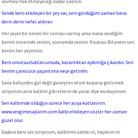
sevmeyi hak etmeyeceği kadar özelsin.
Sende beni etkileyen bir şey var, seni gördüğüm zaman bana
derin derin nefes aldıran.
Her şeyin bir öncesi bir sonrası varmış ama inana sevdiğim
benim öncemde sensin, sonramda sensin. Kısacası Bitanem sen
benim her şeyimsin.
Beni umutsuzluktan umuda, karanlıktan aydınlığa çıkardın. Sen
benim çaresizce yaşantıma neşe getirdin.
Sana bahçeden gül değil güneşten atom koparıp getirmek
istiyorum ama kalbim gibi ellerin de yanar diye korkuyorum.
Sen kalbimde olduğun sürece her acıya katlanırım.
www.sevgimesajlarim.com kalbi etkileyen sözler her zaman
güzel olur.
Sadece beni sev istiyorum, kalbimin sahibi ol, hayatım ol