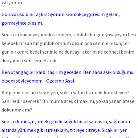
istiyorum.
Görücü usulü bir aşk istiyorum. Gördükçe göresim gelsin,
görmeyince ölesim.
Sonsuza kadar yaşamak istemem, seninle bir gün yaşayayım ben
kelebek misali bir günlük ömrüm olsun oda seninle olsun, bir
gün bir ömre bedel seninle ne dünyayı isterim ne cenneti benim
dünyamda sen cennetimde.
Ben utangaç bir kalbi taşırım geceden. Ben sana aşık olduğumu,
ölsem söyleyemem. -Özdemir Asaf-
Kalp midir insana sev diyen, yoksa yalnızlık mıdır körükleyen?
Sahi nedir sevmek? Bir muma ateş olmak mı, yoksa yanan ateşe
dokunmak mı?
Seni özlemek, üşümek gibidir soğuk bir akşamüstü, yağmurun
altında yürümek gibi sırılsıklam, titreye titreye. Sıcak bir yer