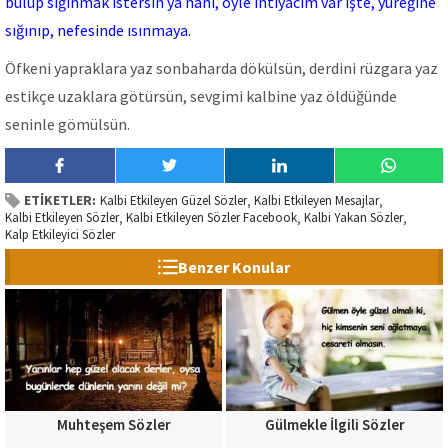
bulup sığınmak istersin ya hani, öyle ihtiyacım var işte, yüreğine
sığınıp, nefesinde ısınmaya.
Öfkeni yapraklara yaz sonbaharda dökülsün, derdini rüzgara yaz
estikçe uzaklara götürsün, sevgimi kalbine yaz öldüğünde
seninle gömülsün.
ETİKETLER:
Kalbi Etkileyen Güzel Sözler
Kalbi Etkileyen Mesajlar
,
,
Kalbi Etkileyen Sözler
Kalbi Etkileyen Sözler Facebook
Kalbi Yakan Sözler
,
,
,
Kalp Etkileyici Sözler
Benzer Konular
Muhteşem Sözler
Gülmekle İlgili Sözler