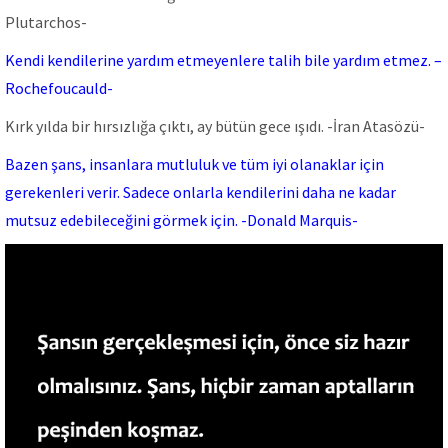
Plutarchos-
Kendi kendilerine yardım etmeyenlere talih bile yardım etmez. –
Rochefoucauld-
Kırk yılda bir hırsızlığa çıktı, ay bütün gece ışıdı. -İran Atasözü-
Bazen şans, insanlara mutluluk ve tüm iyi olanaklar için
gerekenleri verir. Sadece onlarla kendilerini daha ne kadar
mutsuz edebileceğini görmek için. -Donald Marquis-