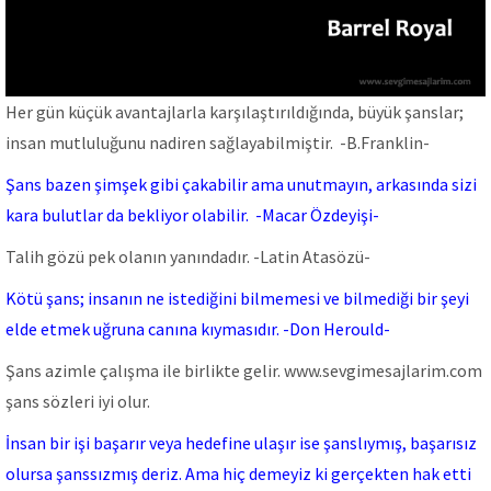
Her gün küçük avantajlarla karşılaştırıldığında, büyük şanslar;
insan mutluluğunu nadiren sağlayabilmiştir. -B.Franklin-
Şans bazen şimşek gibi çakabilir ama unutmayın, arkasında sizi
kara bulutlar da bekliyor olabilir. -Macar Özdeyişi-
Talih gözü pek olanın yanındadır. -Latin Atasözü-
Kötü şans; insanın ne istediğini bilmemesi ve bilmediği bir şeyi
elde etmek uğruna canına kıymasıdır. -Don Herould-
Şans azimle çalışma ile birlikte gelir. www.sevgimesajlarim.com
şans sözleri iyi olur.
İnsan bir işi başarır veya hedefine ulaşır ise şanslıymış, başarısız
olursa şanssızmış deriz. Ama hiç demeyiz ki gerçekten hak etti