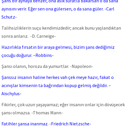
Şans bir aynaya benzer, ona asık suratla bakarsan o da sana
aynısını verir. Eğer sen ona gülersen, o da sana güler. -Carl
Schutz-
Talihsizliklerin suçu kendimizdedir; ancak bunu yaşlandıktan
sonra anlarız. -D. Carneige-
Hazırlıkla fırsatın bir araya gelmesi, bizim şans dediğimiz
çocuğu doğurur. –Robbins-
Şansı olanın, horozu da yumurtlar. -Napoleon-
Şanssız insanın haline herkes vah çek meye hazır, fakat o
acınışlar kimsenin ta bağrından kopup gelmiş değildir. –
Aischylus-
Fikirler, çok uzun yaşayamaz; eğer insanın onlar için dövüşecek
şansı olmazsa. -Thomas Mann-
Fatihler şansa inanmaz. -Friedrich Nietzsche-