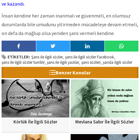
ve kazandı.
İnsan kendine her zaman inanmalı ve güvenmeli, en olumsuz
durumlarda bile umudunu yitirmeden mücadeleye devam etmeli,
on defa da mağlup olsa yeniden şans vermeli kendine.
ETİKETLER:
Şans ile ilgili sözler
şans ile ilgili sözler Facebook
,
,
şans ile ilgili sözler tumblr
şans ile ilgili yazılar
şans sözleri
şansla ilgili sözler
,
,
,
Benzer Konular
Körlük İle İlgili Sözler
Mevlana Sabır İle İlgili Sözler