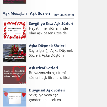
sözleri 2017, aşk
Eden Sözler, Sevdiğini Belli
mesajları,aşk mesajları
Etme Sözleri Bu sayfada
2017, sözleri kısa konulu
sevdiğini belli...
Aşk Mesajları - Aşk Sözleri
Tümünü Göster
bir yazı hazırladık. Her
çağda daim olan aşk, aşk
Sevgiliye Kısa Aşk Sözleri
sözleri ve aşk...
Hayatın her döneminde
olan aşk bazen üzse de
mutlu etmeyi de bilir.
Yazımızda sevgiliye kısa aşk
Aşka Düşmek Sözleri
sözleri duygusal, sevgilim
Sayfa İçeriği: Aşka Düşmek
için aşk sözleri ve sevgiliye
Sözleri, Aşka Düştüm
kısa aşk sözleri resimli
Sözleri, Aşık Olmak Sözleri,
mesajlarını
Aşık Oldum Sözleri, Aşka
okuyabilirsiniz....
Aşk İtiraf Sözleri
Düşmek Sözleri Sevgiliye,
Bu yazımızda aşk itiraf
Sevdaya Tutuldum Sözleri,
sözleri, aşk itirafları, itiraf
Aşka Düşmek Sözleri
sözleri, aşk itiraf sözleri
Resimli, Aşka Düşmek
kısa, aşk itirafı, sevdiğine
Sözleri Facebook Aşka...
Duygusal Aşk Sözleri
aşk itiraf sözleri yazılarını
Sevgiliye veya eşe
bulabilirsiniz. Aşkını itiraf
gönderilebilecek en
etme sözleri yerine ve
duygusal aşk sözlerini
zamana göre iyi...