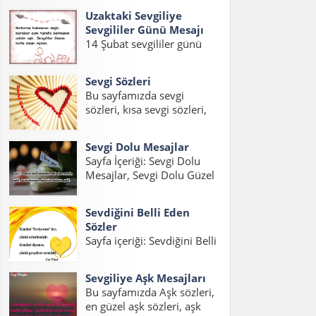
eşe güzel mesajlar, kocaya
sözler,sevgiliye güzel...
Uzaktaki Sevgiliye
güzel mesajlar, kocama
Sevgililer Günü Mesajı
mesaj konuları üzerinde bir
14 Şubat sevgililer günü
sayfa hazırladık. İnsanların
geldiği zaman sevgilinizi
en büyük hayallerinden
mutlu edecek güzel
birisidir iyi...
Sevgi Sözleri
sevgililer günü mesajları
Bu sayfamızda sevgi
hazırladık. Gurbetteki
sözleri, kısa sevgi sözleri,
Sevgiliye Sevgililer Günü
sevgi statuslari, etkili sevgi
Mesajı, Uzaktaki Sevgiliye
sözleri, sevgi mesajlari,
Sevgililer Günü Mesajı Kısa
Sevgi Dolu Mesajlar
sevgi sözcükleri ile ilgili
ve Uzaktaki Sevgiliye
Sayfa İçeriği: Sevgi Dolu
yazıları bulabilirsiniz.
Sevgililer Günü...
Mesajlar, Sevgi Dolu Güzel
Sevgili varsa, aşk varsa
Mesajlar, Sevgi Dolu Kısa
mutlaka sevgi sözleri ve
Mesajlar, Etkili Sevgi Dolu
sevgi statusları...
Sevdiğini Belli Eden
Mesajlar, Duygusal Sevgi
Sözler
Dolu Mesajlar, Sevgi Dolu
Sayfa içeriği: Sevdiğini Belli
Mesajlar Uzun, Sevgiliye
Eden Sözler, Sevdiğini
Sevgi Dolu Mesajlar,
Anlatan Sözler, Aşık
Sevgi...
Sevgiliye Aşk Mesajları
Olduğunu İfade Eden
Bu sayfamızda Aşk sözleri,
Sözler, Sevgiyi Belli Etme
en güzel aşk sözleri, aşk
Sözleri, Hoşlandığını Belli