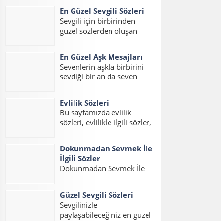
sizler için hazırladık. Ayrıca
En Güzel Sevgili Sözleri
duygusal aşk sözleri uzun,
Sevgili için birbirinden
en güzel duygusal aşk
güzel sözlerden oluşan
sözleri uzun ve şahane aşk
yazımızda sevgiliye
sözleri duygusal sözlerini
ömürlük sözler kısa,
de bulabilirsiniz....
En Güzel Aşk Mesajları
sevgiliye en güzel romantik
Sevenlerin aşkla birbirini
sözler ve en güzel duygulu
sevdiği bir an da seven
sözleri okuyabilirsiniz.
sevdiğine en güzel aşk
Sevgiliye Söylenecek Güzel
sözlerini ve mesajlarını
Sözler – Oksijeni bilmem
Evlilik Sözleri
söylemek ister. Aşk sözleri
ama...
Bu sayfamızda evlilik
romantik uzun, aşk
sözleri, evlilikle ilgili sözler,
mesajları en güzel ve
evlilik ile ilgili sözler, en
anlamlı aşk sözleri
güzel evlilik sözleri, evlilik
okuyabilirsiniz....
Dokunmadan Sevmek İle
mesajları ve evlilik için
İlgili Sözler
sözler konulu bir yazı
Dokunmadan Sevmek İle
hazırladık. Sevdiğiniz bir
İlgili Sözler, Dokunmadan
dostunuzun evliliğini
sevmek Sözleri,
kutlamak...
Güzel Sevgili Sözleri
Dokunmadan sevmekle
Sevgilinizle
ilgili Sözler, Görmeden
paylaşabileceğiniz en güzel
dokunmadan sevmek