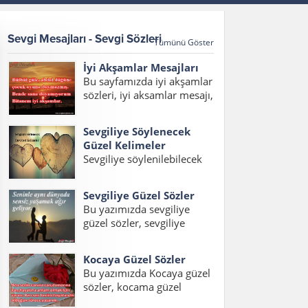
Sevgi Mesajları - Sevgi Sözleri
Tümünü Göster
İyi Akşamlar Mesajları
Bu sayfamızda iyi akşamlar
sözleri, iyi aksamlar mesajı,
iyi akşamlar mesajları,
akşam mesajları, hayırlı
Sevgiliye Söylenecek
akşamlar mesajı, en güzel
Güzel Kelimeler
iyi akşamlar mesajı
Sevgiliye söylenilebilecek
yazılarını bulabilirsiniz.
en güzel kelimeler ve
Bülbül güle, abdal düğüne,
hitaplardan oluşan yazımız
çocuk oyuna doymazmış....
Sevgiliye Güzel Sözler
içerisinde sevgiliye
Bu yazımızda sevgiliye
söylenecek en güzel
güzel sözler, sevgiliye
kelimeler, erkek sevgiliye
sözler, sevgiliye en güzel
söylenecek kelimeler ve
sözler, sevgiliye güzel
sevgiliye söylenecek güzel
Kocaya Güzel Sözler
sözler kısa, sevgiliye kısa
aşk kelimelerini
Bu yazımızda Kocaya güzel
sözler, sevgiliye aşk sözleri
okuyabilirsiniz. Sevgiliye
sözler, kocama güzel
konulu bir yazı hazırladık.
Söylenecek En Güzel...
sözler, eşlere güzel sözler,
Ayrıca sevgiliye en güzel