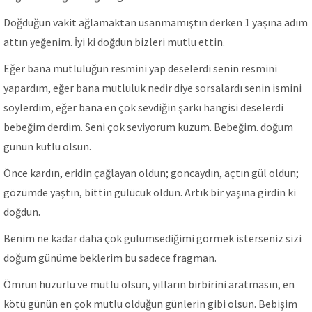
Doğduğun vakit ağlamaktan usanmamıştın derken 1 yaşına adım
attın yeğenim. İyi ki doğdun bizleri mutlu ettin.
Eğer bana mutluluğun resmini yap deselerdi senin resmini
yapardım, eğer bana mutluluk nedir diye sorsalardı senin ismini
söylerdim, eğer bana en çok sevdiğin şarkı hangisi deselerdi
bebeğim derdim. Seni çok seviyorum kuzum. Bebeğim. doğum
günün kutlu olsun.
Önce kardın, eridin çağlayan oldun; goncaydın, açtın gül oldun;
gözümde yaştın, bittin gülücük oldun. Artık bir yaşına girdin ki
doğdun.
Benim ne kadar daha çok gülümsediğimi görmek isterseniz sizi
doğum günüme beklerim bu sadece fragman.
Ömrün huzurlu ve mutlu olsun, yılların birbirini aratmasın, en
kötü günün en çok mutlu olduğun günlerin gibi olsun. Bebişim