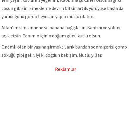
Yeni yaşını kutlarım yeğenim, Rabbime şükürler olsun sağlıklı
tosun gibisin. Emekleme devrin bitsin artık. yürüyüşe başla da
yürüdüğünü görüp heyecan yapıp mutlu olalım.
Allah’ım seni annene ve babana bağışlasın. Bahtını ve yolunu
açık etsin. Canımın içinin doğum günü kutlu olsun.
Önemli olan bir yaşına girmekti, arık bundan sonra gerisi çorap
söküğü gibi gelir. İyi ki doğdun bebişim. Mutlu yıllar.
Reklamlar