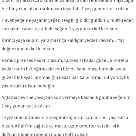
oldun. Yaş arttıkca sıkıntılar da artar allah seni kaldıramayacağın
hiç bir yükün altına sokmasın inşallah. 1 yaş günün kutlu olsun.
Hayat yeğenle yaşanır. yeğen sevgili gibidir, güldürür, mutlu eder,
can sıkıntısına ilaç gibidir yeğen. 1 yaş günün kutlu olsun
Birinci yaşa selam, yaramazlığa kaldığın yerden devam. 1 Yaş
doğum günün kutlu olsun.
Pamuk prenses kadar masum, Külkedisi kadar güzel, Sindrella
kadar narin bebeğimizsin sen bizim. Sana masallardaki kadar
güzel bir hayat, ummadığın kadar harika bir ömür diliyoruz. İlk
yaşın kutlu olsun bebeğim.
Ağlama devrine yavaştan son vermeye başladık galiba yeğenim.
1 yaş günün kutlu olsun.
Teyzesinin bitanesinin sevgimesajlarim.com birinci yaşı kutlu
olsun. Allah’ım sağlıklı ve mutlu uzun ömürler versin. İyi ki
doğdun miniğim doğum günün kutlu olsun.