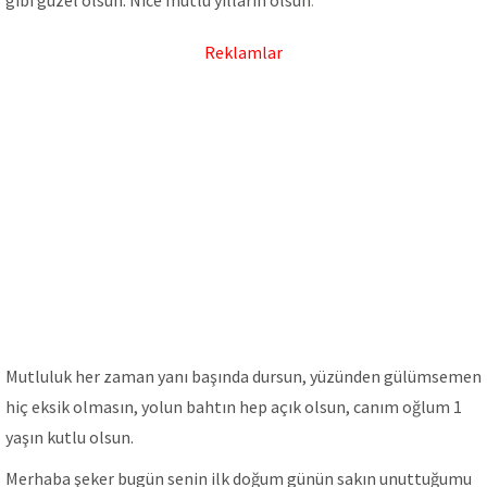
gibi güzel olsun. Nice mutlu yılların olsun
.
Reklamlar
Mutluluk her zaman yanı başında dursun, yüzünden gülümsemen
hiç eksik olmasın, yolun bahtın hep açık olsun, canım oğlum 1
yaşın kutlu olsun.
Merhaba şeker bugün senin ilk doğum günün sakın unuttuğumu