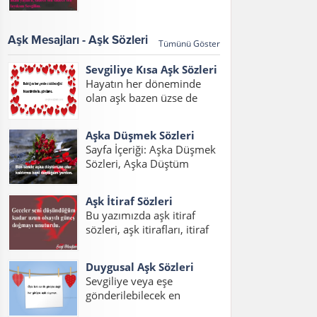
sözleri 2017, aşk
Eden Sözler, Sevdiğini Belli
mesajları,aşk mesajları
Etme Sözleri Bu sayfada
2017, sözleri kısa konulu
sevdiğini belli...
Aşk Mesajları - Aşk Sözleri
Tümünü Göster
bir yazı hazırladık. Her
çağda daim olan aşk, aşk
Sevgiliye Kısa Aşk Sözleri
sözleri ve aşk...
Hayatın her döneminde
olan aşk bazen üzse de
mutlu etmeyi de bilir.
Yazımızda sevgiliye kısa aşk
Aşka Düşmek Sözleri
sözleri duygusal, sevgilim
Sayfa İçeriği: Aşka Düşmek
için aşk sözleri ve sevgiliye
Sözleri, Aşka Düştüm
kısa aşk sözleri resimli
Sözleri, Aşık Olmak Sözleri,
mesajlarını
Aşık Oldum Sözleri, Aşka
okuyabilirsiniz....
Aşk İtiraf Sözleri
Düşmek Sözleri Sevgiliye,
Bu yazımızda aşk itiraf
Sevdaya Tutuldum Sözleri,
sözleri, aşk itirafları, itiraf
Aşka Düşmek Sözleri
sözleri, aşk itiraf sözleri
Resimli, Aşka Düşmek
kısa, aşk itirafı, sevdiğine
Sözleri Facebook Aşka...
Duygusal Aşk Sözleri
aşk itiraf sözleri yazılarını
Sevgiliye veya eşe
bulabilirsiniz. Aşkını itiraf
gönderilebilecek en
etme sözleri yerine ve
duygusal aşk sözlerini
zamana göre iyi...