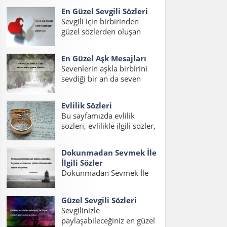
sizler için hazırladık. Ayrıca
En Güzel Sevgili Sözleri
duygusal aşk sözleri uzun,
Sevgili için birbirinden
en güzel duygusal aşk
güzel sözlerden oluşan
sözleri uzun ve şahane aşk
yazımızda sevgiliye
sözleri duygusal sözlerini
ömürlük sözler kısa,
de bulabilirsiniz....
En Güzel Aşk Mesajları
sevgiliye en güzel romantik
Sevenlerin aşkla birbirini
sözler ve en güzel duygulu
sevdiği bir an da seven
sözleri okuyabilirsiniz.
sevdiğine en güzel aşk
Sevgiliye Söylenecek Güzel
sözlerini ve mesajlarını
Sözler – Oksijeni bilmem
Evlilik Sözleri
söylemek ister. Aşk sözleri
ama...
Bu sayfamızda evlilik
romantik uzun, aşk
sözleri, evlilikle ilgili sözler,
mesajları en güzel ve
evlilik ile ilgili sözler, en
anlamlı aşk sözleri
güzel evlilik sözleri, evlilik
okuyabilirsiniz....
Dokunmadan Sevmek İle
mesajları ve evlilik için
İlgili Sözler
sözler konulu bir yazı
Dokunmadan Sevmek İle
hazırladık. Sevdiğiniz bir
İlgili Sözler, Dokunmadan
dostunuzun evliliğini
sevmek Sözleri,
kutlamak...
Güzel Sevgili Sözleri
Dokunmadan sevmekle
Sevgilinizle
ilgili Sözler, Görmeden
paylaşabileceğiniz en güzel
dokunmadan sevmek