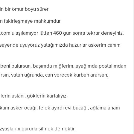
in bir ömür boyu sürer.
gün fakirleşmeye mahkumdur.
.com ulaşılamıyor lütfen 460 gün sonra tekrar deneyiniz.
 sayende uyuyoruz yatağımızda huzurlar askerim canım
a beni bulursun, başımda miğferim, ayağımda postalımdan
rsın, vatan uğrunda, can verecek kurban ararsan,
rin aslanı, göklerin kartalıyız.
ım asker ocağı, felek ayırdı evi bucağı, ağlama anam
yaşlarını gururla silmek demektir.