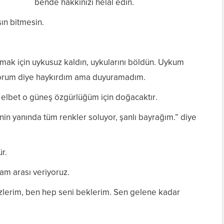
bende hakkınızı helal edin.
sın bitmesin.
umak için uykusuz kaldın, uykularını böldün. Uykum
orum diye haykırdım ama duyuramadım.
lbet o güneş özgürlüğüm için doğacaktır
.
nin yanında tüm renkler soluyor, şanlı bayrağım.” diye
r.
lam arası veriyoruz.
zlerim, ben hep seni beklerim. Sen gelene kadar