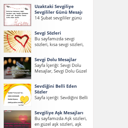
eşe güzel mesajlar, kocaya
sözler,sevgiliye güzel...
Uzaktaki Sevgiliye
güzel mesajlar, kocama
Sevgililer Günü Mesajı
mesaj konuları üzerinde bir
14 Şubat sevgililer günü
sayfa hazırladık. İnsanların
geldiği zaman sevgilinizi
en büyük hayallerinden
mutlu edecek güzel
birisidir iyi...
Sevgi Sözleri
sevgililer günü mesajları
Bu sayfamızda sevgi
hazırladık. Gurbetteki
sözleri, kısa sevgi sözleri,
Sevgiliye Sevgililer Günü
sevgi statuslari, etkili sevgi
Mesajı, Uzaktaki Sevgiliye
sözleri, sevgi mesajlari,
Sevgililer Günü Mesajı Kısa
Sevgi Dolu Mesajlar
sevgi sözcükleri ile ilgili
ve Uzaktaki Sevgiliye
Sayfa İçeriği: Sevgi Dolu
yazıları bulabilirsiniz.
Sevgililer Günü...
Mesajlar, Sevgi Dolu Güzel
Sevgili varsa, aşk varsa
Mesajlar, Sevgi Dolu Kısa
mutlaka sevgi sözleri ve
Mesajlar, Etkili Sevgi Dolu
sevgi statusları...
Sevdiğini Belli Eden
Mesajlar, Duygusal Sevgi
Sözler
Dolu Mesajlar, Sevgi Dolu
Sayfa içeriği: Sevdiğini Belli
Mesajlar Uzun, Sevgiliye
Eden Sözler, Sevdiğini
Sevgi Dolu Mesajlar,
Anlatan Sözler, Aşık
Sevgi...
Sevgiliye Aşk Mesajları
Olduğunu İfade Eden
Bu sayfamızda Aşk sözleri,
Sözler, Sevgiyi Belli Etme
en güzel aşk sözleri, aşk
Sözleri, Hoşlandığını Belli