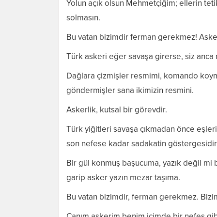
Yolun açık olsun Mehmetçiğim; ellerin teti
solmasın.
Bu vatan bizimdir ferman gerekmez! Aske
Türk askeri eğer savaşa girerse, siz anca 
Dağlara çizmişler resmimi, komando koym
göndermişler sana ikimizin resmini.
Askerlik, kutsal bir görevdir.
Türk yiğitleri savaşa çıkmadan önce eşleri
son nefese kadar sadakatin göstergesidir
Bir gül konmuş başucuma, yazık değil mi 
garip asker yazın mezar taşıma.
Bu vatan bizimdir, ferman gerekmez. Biz
Canım askerim benim içimde bir nefes gib