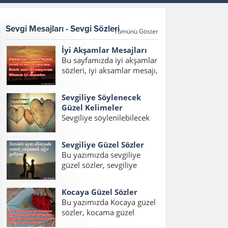
Sevgi Mesajları - Sevgi Sözleri
Tümünü Göster
İyi Akşamlar Mesajları
Bu sayfamızda iyi akşamlar
sözleri, iyi aksamlar mesajı,
iyi akşamlar mesajları,
akşam mesajları, hayırlı
Sevgiliye Söylenecek
akşamlar mesajı, en güzel
Güzel Kelimeler
iyi akşamlar mesajı
Sevgiliye söylenilebilecek
yazılarını bulabilirsiniz.
en güzel kelimeler ve
Bülbül güle, abdal düğüne,
hitaplardan oluşan yazımız
çocuk oyuna doymazmış....
Sevgiliye Güzel Sözler
içerisinde sevgiliye
Bu yazımızda sevgiliye
söylenecek en güzel
güzel sözler, sevgiliye
kelimeler, erkek sevgiliye
sözler, sevgiliye en güzel
söylenecek kelimeler ve
sözler, sevgiliye güzel
sevgiliye söylenecek güzel
Kocaya Güzel Sözler
sözler kısa, sevgiliye kısa
aşk kelimelerini
Bu yazımızda Kocaya güzel
sözler, sevgiliye aşk sözleri
okuyabilirsiniz. Sevgiliye
sözler, kocama güzel
konulu bir yazı hazırladık.
Söylenecek En Güzel...
sözler, eşlere güzel sözler,
Ayrıca sevgiliye en güzel