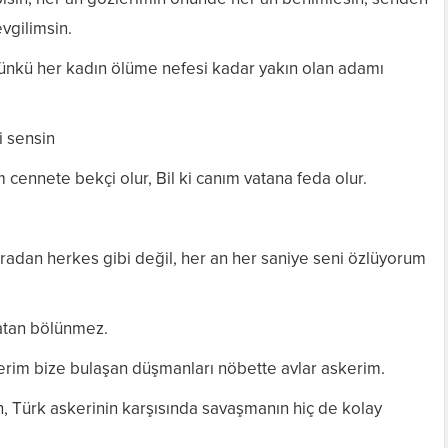
evgilimsin.
çünkü her kadın ölüme nefesi kadar yakın olan adamı
i sensin
m cennete bekçi olur, Bil ki canım vatana feda olur.
radan herkes gibi değil, her an her saniye seni özlüyorum
atan bölünmez.
rim bize bulaşan düşmanları nöbette avlar askerim.
, Türk askerinin karşısında savaşmanın hiç de kolay