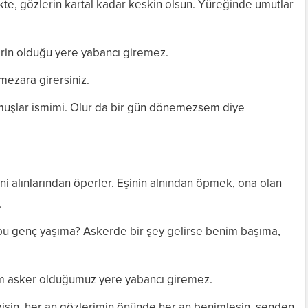
kte, gözlerin kartal kadar keskin olsun. Yüreğinde umutlar
rin olduğu yere yabancı giremez.
mezara girersiniz.
uşlar ismimi. Olur da bir gün dönemezsem diye
ni alınlarından öperler. Eşinin alnından öpmek, ona olan
.
bu genç yaşıma? Askerde bir şey gelirse benim başıma,
im asker olduğumuz yere yabancı giremez.
isin, her an gözlerimin önünde her an benimlesin, senden