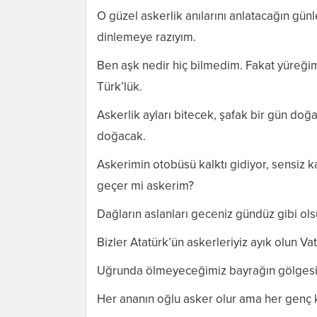
O güzel askerlik anılarını anlatacağın günl
dinlemeye razıyım.
Ben aşk nedir hiç bilmedim. Fakat yüreğimd
Türk’lük.
Askerlik ayları bitecek, şafak bir gün doğ
doğacak.
Askerimin otobüsü kalktı gidiyor, sensiz 
geçer mi askerim?
Dağların aslanları geceniz gündüz gibi ols
Bizler Atatürk’ün askerleriyiz ayık olun V
Uğrunda ölmeyeceğimiz bayrağın gölgesine
Her ananın oğlu asker olur ama her genç k