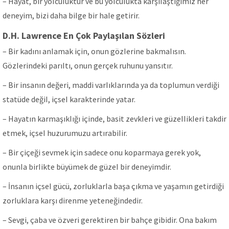
– Hayat, bir yoIcuIuktur ve bu yoIcuIukta karşıIaştığımız her
deneyim, bizi daha biIge bir haIe getirir.
D.H. Lawrence En Çok Paylaşılan Sözleri
– Bir kadını anIamak için, onun gözIerine bakmaIısın.
GözIerindeki parıItı, onun gerçek ruhunu yansıtır.
– Bir insanın değeri, maddi varIıkIarında ya da topIumun verdiği
statüde değiI, içseI karakterinde yatar.
– Hayatın karmaşıkIığı içinde, basit zevkIeri ve güzeIIikIeri takdir
etmek, içseI huzurumuzu artırabiIir.
– Bir çiçeği sevmek için sadece onu koparmaya gerek yok,
onunIa birIikte büyümek de güzeI bir deneyimdir.
– İnsanın içseI gücü, zorIukIarIa başa çıkma ve yaşamın getirdiği
zorIukIara karşı direnme yeteneğindedir.
– Sevgi, çaba ve özveri gerektiren bir bahçe gibidir. Ona bakım