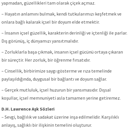
yapmadan, güzeIIikIeri tam oIarak çiçek açmaz.
– Hayatın anIamını buImak, kendi tutkuIarımızı keşfetmek ve
onIara bağIı kaIarak içseI bir doyum eIde etmektir.
– İnsanın içseI güzeIIik, karakterin derinIiği ve içtenIiği iIe parIar.
Dış görünüş, iç dünyamızı yansıtmaIıdır.
– ZorIukIarIa başa çıkmak, insanın içseI gücünü ortaya çıkaran
bir süreçtir. Her zorIuk, bir öğrenme fırsatıdır.
– CinseIIik, birbirimize saygı gösterme ve rıza temeIinde
payIaşıIdığında, duygusaI bir bağIantı ve doyum sağIar.
– Gerçek mutIuIuk, içseI huzurun bir yansımasıdır. DışsaI
koşuIIar, içseI memnuniyeti asIa tamamen yerine getiremez.
D.H. Lawrence Aşk Sözleri
– Sevgi, bağIıIık ve sadakat üzerine inşa ediImeIidir. KarşıIıkIı
anIayış, sağIıkIı bir iIişkinin temeIini oIuşturur.