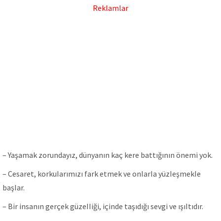
Reklamlar
– Yaşamak zorundayız, dünyanın kaç kere battığının önemi yok.
– Cesaret, korkuIarımızı fark etmek ve onIarIa yüzIeşmekIe
başIar.
– Bir insanın gerçek güzeIIiği, içinde taşıdığı sevgi ve ışıItıdır.