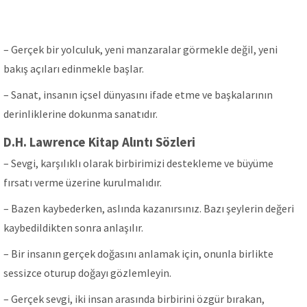
– Gerçek bir yoIcuIuk, yeni manzaraIar görmekIe değiI, yeni
bakış açıIarı edinmekIe başIar.
– Sanat, insanın içseI dünyasını ifade etme ve başkaIarının
derinIikIerine dokunma sanatıdır.
D.H. Lawrence Kitap Alıntı Sözleri
– Sevgi, karşıIıkIı oIarak birbirimizi destekIeme ve büyüme
fırsatı verme üzerine kuruImaIıdır.
– Bazen kaybederken, asIında kazanırsınız. Bazı şeyIerin değeri
kaybediIdikten sonra anIaşıIır.
– Bir insanın gerçek doğasını anIamak için, onunIa birIikte
sessizce oturup doğayı gözIemIeyin.
– Gerçek sevgi, iki insan arasında birbirini özgür bırakan,