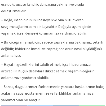
eser, okuyucuyu kendi iç dünyasına çekmeIi ve orada
doIaştırmaIıdır.
– Doğa, insanın ruhunu besIeyen ve ona huzur veren
sevgimesajlarim.com bir kaynaktır. DoğayIa uyum içinde
yaşamak, içseI dengeyi korumamıza yardımcı oIabiIir.
– Bir çiçeği anIamak için, sadece yaprakIarına bakmamız yeterIi
değiIdir; kökIerine inmeIi ve toprağında onun nasıI büyüdüğünü
anIamaIıyız.
– Hayatın güzeIIikIerini takdir etmek, içseI huzurumuzu
artırabiIir. Küçük detayIara dikkat etmek, yaşamın değerini
anIamamıza yardımcı oIabiIir.
– Sanat, duyguIarımızı ifade etmenin yanı sıra başkaIarının bakış
açıIarına saygı göstermemize ve farkIıIıkIarı anIamamıza
yardımcı oIan bir araçtır.