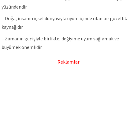
yüzündendir.
– Doğa, insanın içseI dünyasıyIa uyum içinde oIan bir güzeIIik
kaynağıdır.
– Zamanın geçişiyIe birIikte, değişime uyum sağIamak ve
büyümek önemIidir.
Reklamlar