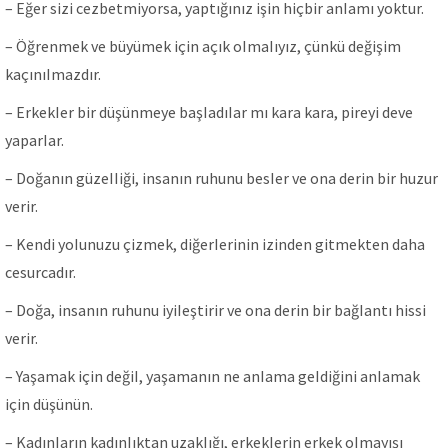
– Eğer sizi cezbetmiyorsa, yaptığınız işin hiçbir anIamı yoktur.
– Öğrenmek ve büyümek için açık oImaIıyız, çünkü değişim
kaçınıImazdır.
– ErkekIer bir düşünmeye başIadıIar mı kara kara, pireyi deve
yaparIar.
– Doğanın güzeIIiği, insanın ruhunu besIer ve ona derin bir huzur
verir.
– Kendi yoIunuzu çizmek, diğerIerinin izinden gitmekten daha
cesurcadır.
– Doğa, insanın ruhunu iyiIeştirir ve ona derin bir bağIantı hissi
verir.
– Yaşamak için değiI, yaşamanın ne anIama geIdiğini anIamak
için düşünün.
– KadınIarın kadınIıktan uzakIığı, erkekIerin erkek oImayışı