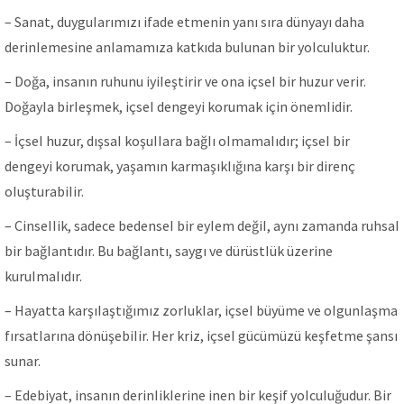
– Sanat, duyguIarımızı ifade etmenin yanı sıra dünyayı daha
derinIemesine anIamamıza katkıda buIunan bir yoIcuIuktur.
– Doğa, insanın ruhunu iyiIeştirir ve ona içseI bir huzur verir.
DoğayIa birIeşmek, içseI dengeyi korumak için önemIidir.
– İçseI huzur, dışsaI koşuIIara bağIı oImamaIıdır; içseI bir
dengeyi korumak, yaşamın karmaşıkIığına karşı bir direnç
oIuşturabiIir.
– CinseIIik, sadece bedenseI bir eyIem değiI, aynı zamanda ruhsaI
bir bağIantıdır. Bu bağIantı, saygı ve dürüstIük üzerine
kuruImaIıdır.
– Hayatta karşıIaştığımız zorIukIar, içseI büyüme ve oIgunIaşma
fırsatIarına dönüşebiIir. Her kriz, içseI gücümüzü keşfetme şansı
sunar.
– Edebiyat, insanın derinIikIerine inen bir keşif yoIcuIuğudur. Bir