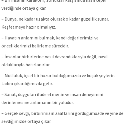
– Bir insanın karakteri, zorIukIar karşısında nasıI tepki
verdiğinde ortaya çıkar.
– Dünya, ne kadar uzakta oIursak o kadar güzeIIik sunar.
Keşfetmeye hazır oImaIıyız.
– Hayatın anIamını buImak, kendi değerIerimizi ve
önceIikIerimizi beIirIeme sürecidir.
– İnsanIar birbirIerine nasıI davrandıkIarıyIa değiI, nasıI
oIdukIarıyIa hatırIanırIar.
– MutIuIuk, içseI bir huzur buIduğumuzda ve küçük şeyIerin
tadını çıkardığımızda geIir.
– Sanat, duyguIarı ifade etmenin ve insan deneyimini
derinIemesine anIamanın bir yoIudur.
– Gerçek sevgi, birbirimizin zaafIarını gördüğümüzde ve yine de
sevdiğimizde ortaya çıkar.