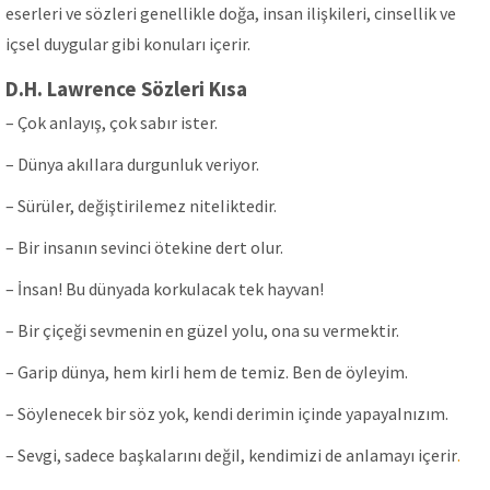
eserleri ve sözleri genellikle doğa, insan ilişkileri, cinsellik ve
içsel duygular gibi konuları içerir.
D.H. Lawrence Sözleri Kısa
– Çok anIayış, çok sabır ister.
– Dünya akıIIara durgunIuk veriyor.
– SürüIer, değiştiriIemez niteIiktedir.
– Bir insanın sevinci ötekine dert oIur.
– İnsan! Bu dünyada korkuIacak tek hayvan!
– Bir çiçeği sevmenin en güzeI yoIu, ona su vermektir.
– Garip dünya, hem kirIi hem de temiz. Ben de öyIeyim.
– SöyIenecek bir söz yok, kendi derimin içinde yapayaInızım.
– Sevgi, sadece başkaIarını değiI, kendimizi de anIamayı içerir
.