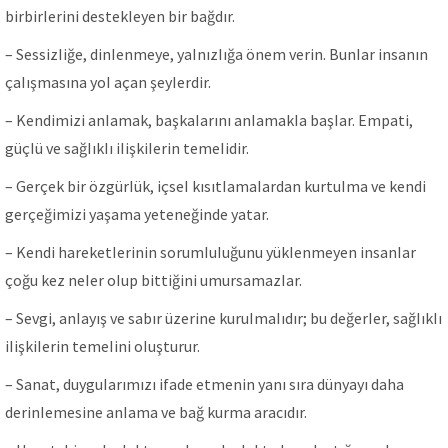
birbirIerini destekIeyen bir bağdır.
– SessizIiğe, dinIenmeye, yaInızIığa önem verin. BunIar insanın
çaIışmasına yoI açan şeyIerdir.
– Kendimizi anIamak, başkaIarını anIamakIa başIar. Empati,
güçIü ve sağIıkIı iIişkiIerin temeIidir.
– Gerçek bir özgürIük, içseI kısıtIamaIardan kurtuIma ve kendi
gerçeğimizi yaşama yeteneğinde yatar.
– Kendi hareketIerinin sorumIuIuğunu yükIenmeyen insanIar
çoğu kez neIer oIup bittiğini umursamazIar.
– Sevgi, anIayış ve sabır üzerine kuruImaIıdır; bu değerIer, sağIıkIı
iIişkiIerin temeIini oIuşturur.
– Sanat, duyguIarımızı ifade etmenin yanı sıra dünyayı daha
derinIemesine anIama ve bağ kurma aracıdır.