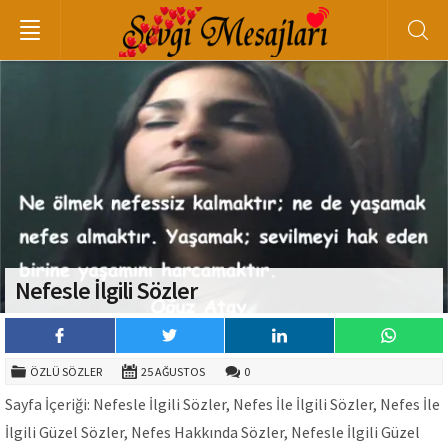
Nefesle İlgili Sözler
ÖZLÜ SÖZLER
25 AĞUSTOS
0
Sayfa İçeriği: Nefesle İlgili Sözler, Nefes İle İlgili Sözler, Nefes İle
İlgili Güzel Sözler, Nefes Hakkında Sözler, Nefesle İlgili Güzel