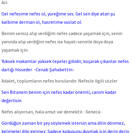
Ali-
Gel nefesime nefes ol, yüreğime ses. Gel sen diye atan şu
kalbime derman ol, hasretime vuslat ol.
Benim sensiz alıp verdiğim nefes sadece yaşamak için, senin
yanında alıp verdiğim nefes ise hayatı seninle doya doya
yaşamak için.
Yüksek makamlar yüksek tepeler gibidir, koşarak çıkanlar nefes
darlığı hisseder
.
-Cenab Şahabettin-
Adalet, toplumların nefes borularıdır. Nefesle ilgili sözler
Sen Bitanem benim için nefes kadar önemli, canım kadar
değerlisin.
Nefes alıyorsan, hala umut var demektir. -Seneca-
Gördüğün zaman bir şey söylemek istersin ama dilin dönmez,
kelimeler dile gelmez. Sadece kokusunu duymak için derin derin