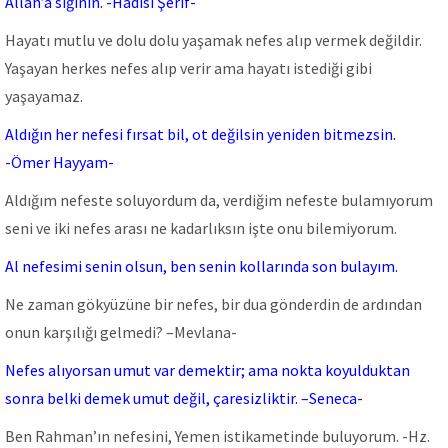
Allah’a sığının. -Hadisi Şerif-
Hayatı mutlu ve dolu dolu yaşamak nefes alıp vermek değildir.
Yaşayan herkes nefes alıp verir ama hayatı istediği gibi
yaşayamaz.
Aldığın her nefesi fırsat bil, ot değilsin yeniden bitmezsin.
-Ömer Hayyam-
Aldığım nefeste soluyordum da, verdiğim nefeste bulamıyorum
seni ve iki nefes arası ne kadarlıksın işte onu bilemiyorum.
Al nefesimi senin olsun, ben senin kollarında son bulayım.
Ne zaman gökyüzüne bir nefes, bir dua gönderdin de ardından
onun karşılığı gelmedi? –Mevlana-
Nefes alıyorsan umut var demektir; ama nokta koyulduktan
sonra belki demek umut değil, çaresizliktir. –Seneca-
Ben Rahman’ın nefesini, Yemen istikametinde buluyorum. -Hz.