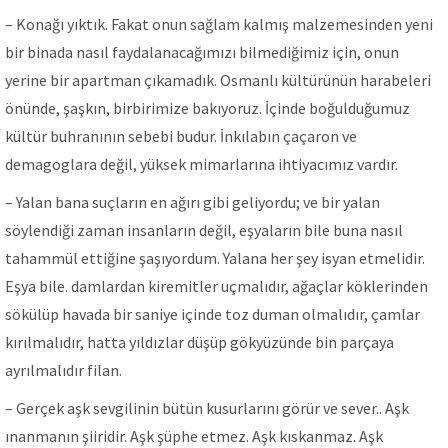
– Konağı yıktık. Fakat onun sağlam kalmış malzemesinden yeni
bir binada nasıl faydalanacağımızı bilmediğimiz için, onun
yerine bir apartman çıkamadık. Osmanlı kültürünün harabeleri
önünde, şaşkın, birbirimize bakıyoruz. İçinde boğulduğumuz
kültür buhranının sebebi budur. İnkılabın çaçaron ve
demagoglara değil, yüksek mimarlarına ihtiyacımız vardır.
– Yalan bana suçların en ağırı gibi geliyordu; ve bir yalan
söylendiği zaman insanların değil, eşyaların bile buna nasıl
tahammül ettiğine şaşıyordum. Yalana her şey isyan etmelidir.
Eşya bile. damlardan kiremitler uçmalıdır, ağaçlar köklerinden
sökülüp havada bir saniye içinde toz duman olmalıdır, çamlar
kırılmalıdır, hatta yıldızlar düşüp gökyüzünde bin parçaya
ayrılmalıdır filan.
– Gerçek aşk sevgilinin bütün kusurlarını görür ve sever.. Aşk
ınanmanın şiiridir. Aşk şüphe etmez. Aşk kıskanmaz. Aşk