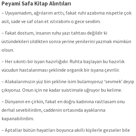
Peyami Safa Kitap Alıntıları
– Uyuyamadım, ağrılarım arttı, fakat ruhi azabıma nispetle çok
asil, sade ve saf olan et ıstırabımı o gece sevdim.
– Fakat dostum, insanın ruhu yazı tahtası değildir ki
üstündekileri sildikten sonra yerine yenilerini yazmak mümkün
olsun.
– Her sıkıntı bir isyan hazırlığıdır. Ruhta başlayan bu hazırlık
vücudun hastalanması şeklinde organik bir isyana çevrilir.
– Alakalarımızın yüz bin şekline isim bulamıyoruz ‘sevmek’ deyip
çıkıyoruz. Onun için ne kadar suistimale uğruyor bu kelime.
– Dünyanın en çirkin, fakat en doğru kadınına rastlasam onu
derhal sevebilirdim, caddenin ortasında ayaklarına
kapanabilirdim.
– Aptallar bütün hayatları boyunca akıllı kişilerle gezseler bile