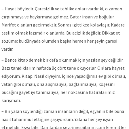
– Hayat böyledir. Çaresizlik ve tehlike anları vardır ki, o zaman
çırpınmaya ve haykırmaya gelmez. Batar insan ve boğulur.
Marifet o anları geçirmektir. Sonrası gittikçe kolaylaşır. Kadere
teslim olmak lazımdır o anlarda. Bu acizlik değildir. Dikkat et
sözüme: bu dünyada ölümden başka hemen her şeyin çaresi
vardır.
– Bence kitap demek bir defa okunmak için yazılan şey değildir.
Bazı tanıdıklarım haftada üç dört tane okuyorlar. Onlara hayret
ediyorum. Kitap. Nasıl diyeyim. İçinde yaşadığımız ev gibi olmalı,
vatan gibi olmalı, ona alışmalıyız, bağlanmalıyız, köşesini
bucağını gayet iyi tanımalıyız, her noktasına hatıralarımız
karışmalı.
– Bir yalan söylendiği zaman insanların değil, eşyanın bile buna
nasıl tahammül ettiğine şaşıyordum. Yalana her şey isyan
etmelidir. Eşya bile: Damlardan sevgimesajlarim.com kiremitler