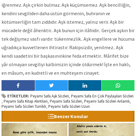
iğrenmez. Aşk çirkin bulmaz. Aşk küçümsemez. Aşk bencilliğin,
kendini sevgiliden daha üstün görmenin, buhranın ve
kötümserliğin tam zıddıdır. Aşk istemez, yalnız verir. Aşk bir
mücadele değil âhenktir.. Aşk bunun için ilâhidir.. Gerçek aşkın bir
tek değişmez vasfı vardır: tükenmezlik.. Aşk engellere ve hücuma
uğradıkça kuvvetlenen ihtirastır. Rakipsizdir, yenilmez.. Aşk
kendi saadetini bir başkasınınkine feda etmektir.. Mârifet bize
yâr olmayan sevgiliyi kalbimizin içinde öldürmek! İşte en haklı,
en mâsum, en kudretli ve en muhteşem cinayet.
ETİKETLER:
Peyami Safa Aşk Sözleri
Peyami Safa En Çok Paylaşılan Sözleri
,
Peyami Safa Kitap Alıntıları
Peyami Safa Sözleri
Peyami Safa Sözleri Anlamlı
,
,
,
,
Peyami Safa Sözleri Tumblr
Peyami Safa Sözleri Uzun
,
Benzer Konular