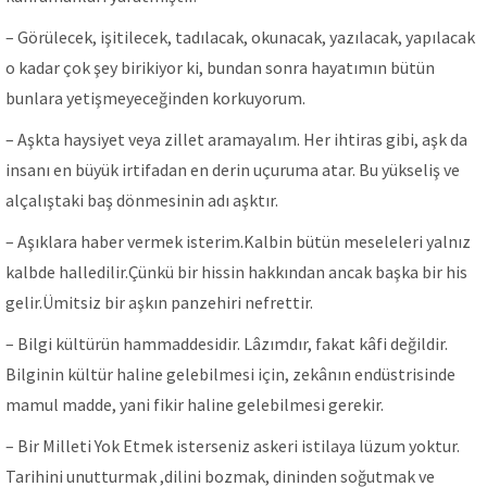
– Görülecek, işitilecek, tadılacak, okunacak, yazılacak, yapılacak
o kadar çok şey birikiyor ki, bundan sonra hayatımın bütün
bunlara yetişmeyeceğinden korkuyorum.
– Aşkta haysiyet veya zillet aramayalım. Her ihtiras gibi, aşk da
insanı en büyük irtifadan en derin uçuruma atar. Bu yükseliş ve
alçalıştaki baş dönmesinin adı aşktır.
– Aşıklara haber vermek isterim.Kalbin bütün meseleleri yalnız
kalbde halledilir.Çünkü bir hissin hakkından ancak başka bir his
gelir.Ümitsiz bir aşkın panzehiri nefrettir.
– Bilgi kültürün hammaddesidir. Lâzımdır, fakat kâfi değildir.
Bilginin kültür haline gelebilmesi için, zekânın endüstrisinde
mamul madde, yani fikir haline gelebilmesi gerekir.
– Bir Milleti Yok Etmek isterseniz askeri istilaya lüzum yoktur.
Tarihini unutturmak ,dilini bozmak, dininden soğutmak ve