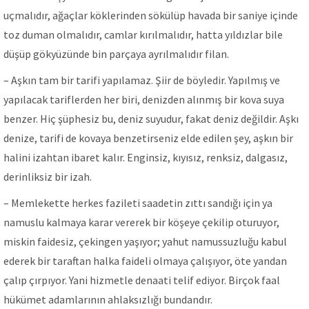
uçmalıdır, ağaçlar köklerinden sökülüp havada bir saniye içinde
toz duman olmalıdır, camlar kırılmalıdır, hatta yıldızlar bile
düşüp gökyüzünde bin parçaya ayrılmalıdır filan.
– Aşkın tam bir tarifi yapılamaz. Şiir de böyledir. Yapılmış ve
yapılacak tariflerden her biri, denizden alınmış bir kova suya
benzer. Hiç şüphesiz bu, deniz suyudur, fakat deniz değildir. Aşkı
denize, tarifi de kovaya benzetirseniz elde edilen şey, aşkın bir
halini izahtan ibaret kalır. Enginsiz, kıyısız, renksiz, dalgasız,
derinliksiz bir izah.
– Memlekette herkes fazileti saadetin zıttı sandığı için ya
namuslu kalmaya karar vererek bir köşeye çekilip oturuyor,
miskin faidesiz, çekingen yaşıyor; yahut namussuzluğu kabul
ederek bir taraftan halka faideli olmaya çalışıyor, öte yandan
çalıp çırpıyor. Yani hizmetle denaati telif ediyor. Birçok faal
hükümet adamlarının ahlaksızlığı bundandır.