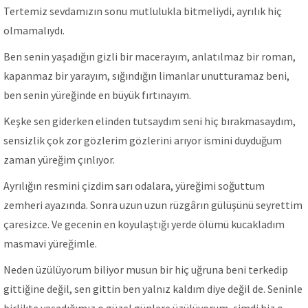
Tertemiz sevdamızın sonu mutlulukla bitmeliydi, ayrılık hiç
olmamalıydı.
Ben senin yaşadığın gizli bir macerayım, anlatılmaz bir roman,
kapanmaz bir yarayım, sığındığın limanlar unutturamaz beni,
ben senin yüreğinde en büyük fırtınayım.
Keşke sen giderken elinden tutsaydım seni hiç bırakmasaydım,
sensizlik çok zor gözlerim gözlerini arıyor ismini duyduğum
zaman yüreğim çınlıyor.
Ayrılığın resmini çizdim sarı odalara, yüreğimi soğuttum
zemheri ayazında. Sonra uzun uzun rüzgârın gülüşünü seyrettim
çaresizce. Ve gecenin en koyulaştığı yerde ölümü kucakladım
masmavi yüreğimle.
Neden üzülüyorum biliyor musun bir hiç uğruna beni terkedip
gittiğine değil, sen gittin ben yalnız kaldım diye değil de. Seninle