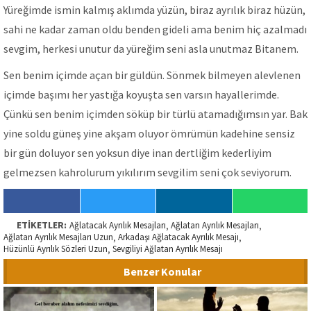
Yüreğimde ismin kalmış aklımda yüzün, biraz ayrılık biraz hüzün,
sahi ne kadar zaman oldu benden gideli ama benim hiç azalmadı
sevgim, herkesi unutur da yüreğim seni asla unutmaz Bitanem.
Sen benim içimde açan bir güldün. Sönmek bilmeyen alevlenen
içimde başımı her yastığa koyuşta sen varsın hayallerimde.
Çünkü sen benim içimden söküp bir türlü atamadığımsın yar. Bak
yine soldu güneş yine akşam oluyor ömrümün kadehine sensiz
bir gün doluyor sen yoksun diye inan dertliğim kederliyim
gelmezsen kahrolurum yıkılırım sevgilim seni çok seviyorum.
ETİKETLER:
Ağlatacak Ayrılık Mesajları
Ağlatan Ayrılık Mesajları
,
,
Ağlatan Ayrılık Mesajları Uzun
Arkadaşı Ağlatacak Ayrılık Mesajı
,
,
Hüzünlü Ayrılık Sözleri Uzun
Sevgiliyi Ağlatan Ayrılık Mesajı
,
Benzer Konular