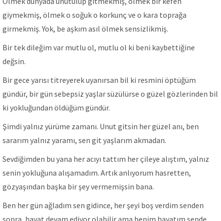
Ölmek dünyada unutulup gitmekmiş, ölmek bir kefen
giymekmiş, ölmek o soğuk o korkunç ve o kara toprağa
girmekmiş. Yok, be aşkım asıl ölmek sensizlikmiş.
Bir tek dileğim var mutlu ol, mutlu ol ki beni kaybettiğine
değsin.
Bir gece yarısı titreyerek uyanırsan bil ki resmini öptüğüm
gündür, bir gün sebepsiz yaşlar süzülürse o güzel gözlerinden bil
ki yokluğundan öldüğüm gündür.
Şimdi yalnız yürüme zamanı. Unut gitsin her güzel anı, ben
sararım yalnız yaramı, sen git yaşlarım akmadan.
Sevdiğimden bu yana her acıyı tattım her çileye alıştım, yalnız
senin yokluğuna alışamadım. Artık anlıyorum hasretten,
gözyaşından başka bir şey vermemişsin bana.
Ben her gün ağladım sen gidince, her şeyi boş verdim senden
sonra, hayat devam ediyor olabilir ama benim hayatım sende