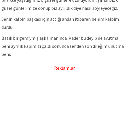
birlikte yaşadığımız o güzel günlere üzülüyorum, şimdi biz o
güzel günlerimize dönüp biz ayrıldık diye nasıl söyleyeceğiz.
Senin kalbin başkası için attığı andan itibaren benim kalbim
durdu.
Batık bir gemiymiş aşk limanında. Kader bu deyip de avutma
beni ayrılık kapımızı çaldı sonunda senden son dileğim unutma
beni.
Reklamlar