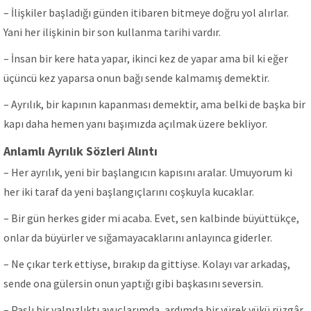
– İlişkiler başladığı günden itibaren bitmeye doğru yol alırlar.
Yani her ilişkinin bir son kullanma tarihi vardır.
– İnsan bir kere hata yapar, ikinci kez de yapar ama bil ki eğer
üçüncü kez yaparsa onun bağı sende kalmamış demektir.
– Ayrılık, bir kapının kapanması demektir, ama belki de başka bir
kapı daha hemen yanı başımızda açılmak üzere bekliyor.
Anlamlı Ayrılık Sözleri Alıntı
– Her ayrılık, yeni bir başlangıcın kapısını aralar. Umuyorum ki
her iki taraf da yeni başlangıçlarını coşkuyla kucaklar.
– Bir gün herkes gider mi acaba. Evet, sen kalbinde büyüttükçe,
onlar da büyürler ve sığamayacaklarını anlayınca giderler.
– Ne çıkar terk ettiyse, bırakıp da gittiyse. Kolayı var arkadaş,
sende ona gülersin onun yaptığı gibi başkasını seversin.
– Paslı bir yalnızlıktı avuçlarımda, ardımda bir yürek yükü rüzgâr.