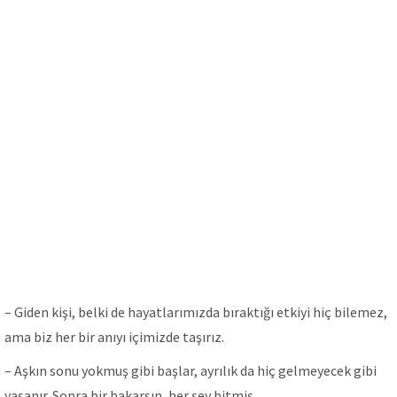
– Giden kişi, belki de hayatlarımızda bıraktığı etkiyi hiç bilemez,
ama biz her bir anıyı içimizde taşırız.
– Aşkın sonu yokmuş gibi başlar, ayrılık da hiç gelmeyecek gibi
yaşanır. Sonra bir bakarsın, her şey bitmiş.