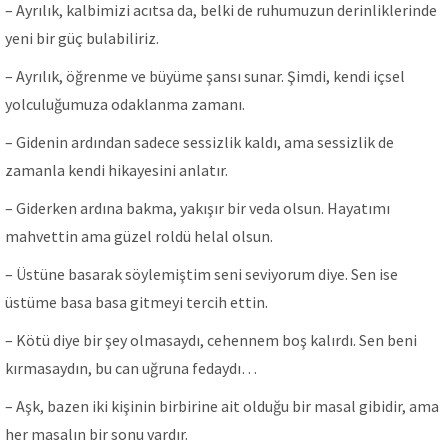
– Ayrılık, kalbimizi acıtsa da, belki de ruhumuzun derinliklerinde
yeni bir güç bulabiliriz.
– Ayrılık, öğrenme ve büyüme şansı sunar. Şimdi, kendi içsel
yolculuğumuza odaklanma zamanı.
– Gidenin ardından sadece sessizlik kaldı, ama sessizlik de
zamanla kendi hikayesini anlatır.
– Giderken ardına bakma, yakışır bir veda olsun. Hayatımı
mahvettin ama güzel roldü helal olsun.
– Üstüne basarak söylemiştim seni seviyorum diye. Sen ise
üstüme basa basa gitmeyi tercih ettin.
– Kötü diye bir şey olmasaydı, cehennem boş kalırdı. Sen beni
kırmasaydın, bu can uğruna fedaydı…
– Aşk, bazen iki kişinin birbirine ait olduğu bir masal gibidir, ama
her masalın bir sonu vardır.