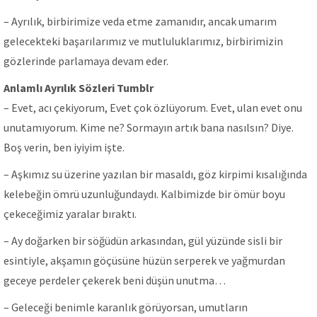
– Ayrılık, birbirimize veda etme zamanıdır, ancak umarım
gelecekteki başarılarımız ve mutluluklarımız, birbirimizin
gözlerinde parlamaya devam eder.
Anlamlı Ayrılık Sözleri Tumblr
– Evet, acı çekiyorum, Evet çok özlüyorum. Evet, ulan evet onu
unutamıyorum. Kime ne? Sormayın artık bana nasılsın? Diye.
Boş verin, ben iyiyim işte.
– Aşkımız su üzerine yazılan bir masaldı, göz kirpimi kısalığında
kelebeğin ömrü uzunluğundaydı. Kalbimizde bir ömür boyu
çekeceğimiz yaralar bıraktı.
– Ay doğarken bir söğüdün arkasından, gül yüzünde sisli bir
esintiyle, akşamın göçüsüne hüzün serperek ve yağmurdan
geceye perdeler çekerek beni düşün unutma…
– Geleceği benimle karanlık görüyorsan, umutların