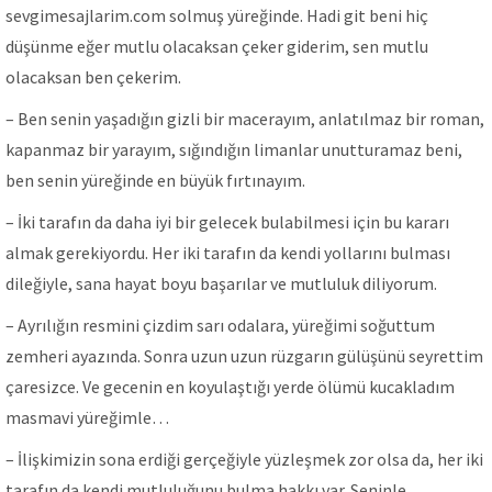
sevgimesajlarim.com solmuş yüreğinde. Hadi git beni hiç
düşünme eğer mutlu olacaksan çeker giderim, sen mutlu
olacaksan ben çekerim.
– Ben senin yaşadığın gizli bir macerayım, anlatılmaz bir roman,
kapanmaz bir yarayım, sığındığın limanlar unutturamaz beni,
ben senin yüreğinde en büyük fırtınayım.
– İki tarafın da daha iyi bir gelecek bulabilmesi için bu kararı
almak gerekiyordu. Her iki tarafın da kendi yollarını bulması
dileğiyle, sana hayat boyu başarılar ve mutluluk diliyorum.
– Ayrılığın resmini çizdim sarı odalara, yüreğimi soğuttum
zemheri ayazında. Sonra uzun uzun rüzgarın gülüşünü seyrettim
çaresizce. Ve gecenin en koyulaştığı yerde ölümü kucakladım
masmavi yüreğimle…
– İlişkimizin sona erdiği gerçeğiyle yüzleşmek zor olsa da, her iki
tarafın da kendi mutluluğunu bulma hakkı var. Seninle