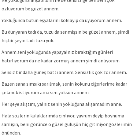
Ne yokluğuna alışabildim ne de sensizliğe ben seni çok
özlüyorum be güzel annem.
Yokluğunda bütün eşyalarını koklayıp da uyuyorum annem.
Bu dünyanın tadı da, tuzu da senmişsin be güzel annem, şimdi
hiçbir şeyin tadı tuzu yok.
Annem seni yokluğunda yapayalnız bıraktığım günleri
hatırlıyorum da ne kadar zormuş annem şimdi anlıyorum.
Sensiz bir daha güneş battı annem. Sensizlik çok zor annem.
Bazen sana sımsıkı sarılmak, senin kokunu ciğerlerime kadar
çekmek istiyorum ama sen yoksun annem.
Her şeye alıştım, yalnız senin yokluğuna alışamadım anne.
Hala sözlerin kulaklarımda çınlıyor, yavrum deyip boynuma
sarılışın, beni görünce o güzel gülüşün hiç gitmiyor gözlerimin
önünden.