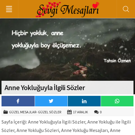
Anne Yokluğuyla İlgili Sözler
GÜZEL MESAJLAR- GÜZEL SÖZLER
17 ARALIK
0
Sayfa İçeriği: Anne Yokluğuyla İlgili Sözler, Anne Yokluğu ile İlgili
Sözler, Anne Yokluğu Sözleri, Anne Yokluğu Mesajları, Anne