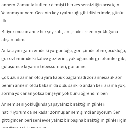
annem. Zamanla küllenir demişti herkes sensizliğin acısı için.
Yalanmış annem. Gecenin koyu yalnızlığı gibi düşlerimde, günün
ilk…
Biliyor musun anne her şeye alıştım, sadece senin yokluğuna
alışamadım.
Anlatayım gamzemde ki yorgunluğu, gör içimde ölen çocukluğu,
gör özlemimde ki kahve gözlerini, yokluğundaki gri ölümler gibi,
gülüşümde ki yarım tebessümleri, gör anne.
Çok uzun zaman oldu yara kabuk bağlamadı zor annesizlik zor
benim annem öldü babam da öldü sanki o andan beri arama yok,
sorma yok anan yoksa bir şeyin yok bunu öğrendim ben.
Annem seni yokluğunda yapayalnız bıraktığım günleri
hatırlıyorum da ne kadar zormuş annem şimdi anlıyorum. Sen
gittiğinden beri seni evde yalnız bir başına bıraktığım günler için