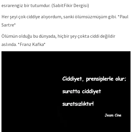
esrarengiz bir tutumdur. (SabitFikir Dergisi)
Her şeyi çok ciddiye alıyordum, sanki ölümsüzmüşüm gibi. *Paul
Sartre*
Ölümün olduğu bu dünyada, hiçbir şey çokta ciddi değildir
aslında. *Franz Kafka*