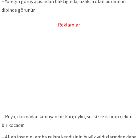
– Yüreğin görüş açısından baktığında, uzakta olan burnunun
dibinde görünür.
Reklamlar
– Rüya, durmadan konuşan bir karı; uyku, sessizce ıstırap çeken
bir kocadır.
– Allah insanın lamba ışığını kendisinin büyük yıldızlarından daha