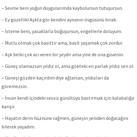
– Sevme beni yoğun duygularımda kaybolursun tutuşursun.
– Ey güzellik! Aşkta gör kendini aynanın övgüsünü bırak.
– İsteme beni, yasaklarla boğuşursun, engellerle doluyum.
– Mutlu olmak çok basittir ama, basit yaşamak çok zordur.
– Aşk belki çok acı veren bir şeydir ama yine de ona güvenin.
– Güneş olamazsan yıldız ol, ama gökteki en parlak yıldız sen ol.
– Güneşi gözden kaçırdım diye ağlarsan, yıldızları da
göremezsin.
– İnsan kendi içindeki sessiz gürültüyü bastırmak için kalabalığa
karışır.
– Hayatın derin hüznüne rağmen, güneşin yeniden doğacağını
bilerek yaşadım.