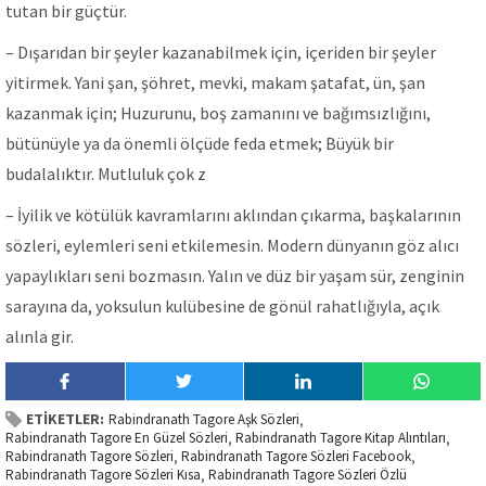
tutan bir güçtür.
– Dışarıdan bir şeyler kazanabilmek için, içeriden bir şeyler
yitirmek. Yani şan, şöhret, mevki, makam şatafat, ün, şan
kazanmak için; Huzurunu, boş zamanını ve bağımsızlığını,
bütünüyle ya da önemli ölçüde feda etmek; Büyük bir
budalalıktır. Mutluluk çok z
– İyilik ve kötülük kavramlarını aklından çıkarma, başkalarının
sözleri, eylemleri seni etkilemesin. Modern dünyanın göz alıcı
yapaylıkları seni bozmasın. Yalın ve düz bir yaşam sür, zenginin
sarayına da, yoksulun kulübesine de gönül rahatlığıyla, açık
alınla gir.
ETİKETLER:
Rabindranath Tagore Aşk Sözleri
,
Rabindranath Tagore En Güzel Sözleri
Rabindranath Tagore Kitap Alıntıları
,
,
Rabindranath Tagore Sözleri
Rabindranath Tagore Sözleri Facebook
,
,
Rabindranath Tagore Sözleri Kısa
Rabindranath Tagore Sözleri Özlü
,