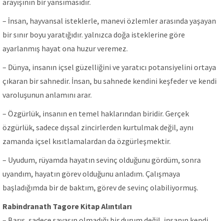
arayışının bir yansımasıdır.
– İnsan, hayvansal isteklerle, manevi özlemler arasında yaşayan
bir sınır boyu yaratığıdır. yalnızca doğa isteklerine göre
ayarlanmış hayat ona huzur veremez.
– Dünya, insanın içsel güzelliğini ve yaratıcı potansiyelini ortaya
çıkaran bir sahnedir. İnsan, bu sahnede kendini keşfeder ve kendi
varoluşunun anlamını arar.
– Özgürlük, insanın en temel haklarından biridir. Gerçek
özgürlük, sadece dışsal zincirlerden kurtulmak değil, aynı
zamanda içsel kısıtlamalardan da özgürleşmektir.
– Uyudum, rüyamda hayatın sevinç olduğunu gördüm, sonra
uyandım, hayatın görev olduğunu anladım. Çalışmaya
başladığımda bir de baktım, görev de sevinç olabiliyormuş.
Rabindranath Tagore Kitap Alıntıları
– Barış, sadece savaşın olmadığı bir durum değil, insanın kendi