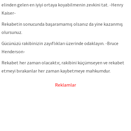
elinden gelen en iyiyi ortaya koyabilmenin zevkini tat. -Henry
Kaiser-
Rekabetin sonucunda başaramamış olsanız da yine kazanmış
olursunuz.
Gücünüzü rakibinizin zayıflıkları üzerinde odaklayın. -Bruce
Henderson-
Rekabet her zaman olacaktır, rakibini küçümseyen ve rekabet
etmeyi bırakanlar her zaman kaybetmeye mahkumdur.
Reklamlar