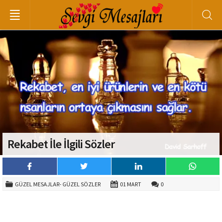
Rekabet İle İlgili Sözler
GÜZEL MESAJLAR- GÜZEL SÖZLER
01 MART
0