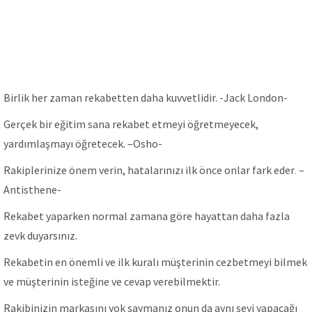
Birlik her zaman rekabetten daha kuvvetlidir. -Jack London-
Gerçek bir eğitim sana rekabet etmeyi öğretmeyecek,
yardımlaşmayı öğretecek. –Osho-
Rakiplerinize önem verin, hatalarınızı ilk önce onlar fark eder
.
–
Antisthene-
Rekabet yaparken normal zamana göre hayattan daha fazla
zevk duyarsınız.
Rekabetin en önemli ve ilk kuralı müşterinin cezbetmeyi bilmek
ve müşterinin isteğine ve cevap verebilmektir.
Rakibinizin markasını yok saymanız onun da aynı şeyi yapacağı