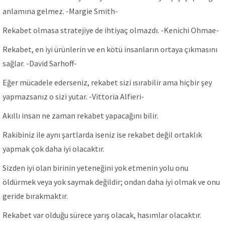
anlamına gelmez. -Margie Smith-
Rekabet olmasa stratejiye de ihtiyaç olmazdı. -Kenichi Ohmae-
Rekabet, en iyi ürünlerin ve en kötü insanların ortaya çıkmasını
sağlar. -David Sarhoff-
Eğer mücadele ederseniz, rekabet sizi ısırabilir ama hiçbir şey
yapmazsanız o sizi yutar. -Vittoria Alfieri-
Akıllı insan ne zaman rekabet yapacağını bilir.
Rakibiniz ile aynı şartlarda iseniz ise rekabet değil ortaklık
yapmak çok daha iyi olacaktır.
Sizden iyi olan birinin yeteneğini yok etmenin yolu onu
öldürmek veya yok saymak değildir; ondan daha iyi olmak ve onu
geride bırakmaktır.
Rekabet var olduğu sürece yarış olacak, hasımlar olacaktır.