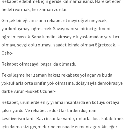
Rekabet edebilmek için geride kalmamalısınız. Hareket eden
hedefi vurmak, her zaman zordur.
Gerçek bir eğitim sana rekabet etmeyi öğretmeyecek;
yardımlaşmayı öğretecek. Savaşmanı ve birinci gelmeni
öğretmeyecek. Sana kendini kimseyle kıyaslamadan yaratıcı
olmayı, sevgi dolu olmayı, saadet içinde olmayı öğretecek. –
Osho-
Rekabet olmasaydı başarı da olmazdı.
Tekelleşme her zaman haksız rekabete yol açar ve bu da
yoksullarla orta sınıfın yok olmasına, dolayısıyla demokrasiye
darbe vurur. -Buket Uzuner-
Rekabet, ürünlerde en iyiyi ama insanlarda en kötüyü ortaya
çıkarıyordu. Ve rekabette dostlar birden düşman
kesiliveriyorlardı. Bazı insanlar vardır, onlarla dost kalabilmek
için daima sizi geçmelerine müsaade etmeniz gerekir, eğer