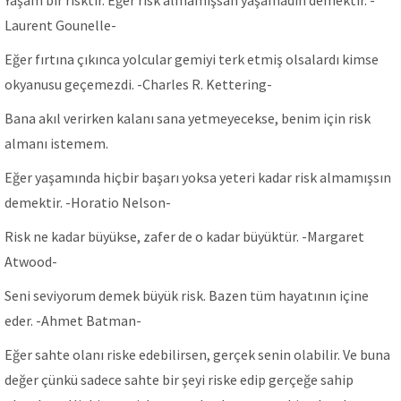
Yaşam bir risktir. Eğer risk almamışsan yaşamadın demektir. -
Laurent Gounelle-
Eğer fırtına çıkınca yolcular gemiyi terk etmiş olsalardı kimse
okyanusu geçemezdi. -Charles R. Kettering-
Bana akıl verirken kalanı sana yetmeyecekse, benim için risk
almanı istemem.
Eğer yaşamında hiçbir başarı yoksa yeteri kadar risk almamışsın
demektir. -Horatio Nelson-
Risk ne kadar büyükse, zafer de o kadar büyüktür. -Margaret
Atwood-
Seni seviyorum demek büyük risk. Bazen tüm hayatının içine
eder. -Ahmet Batman-
Eğer sahte olanı riske edebilirsen, gerçek senin olabilir. Ve buna
değer çünkü sadece sahte bir şeyi riske edip gerçeğe sahip