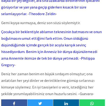
başka bir şey değiller, ara sıra uzaklarda birbirlerinin ışıklarını
görüyorlar ve yan yana geçip giderken kısacık bir süre
selamlaşıyorlar. -Theodore Zeldin-
Gemi kıyıya vurmuşsa, deniz son sözü söylemiştir.
Çocukça bir beklentiyle ablamın teknesinin batmasını ve onun
boğulmasını umut ettiğimi fark ettim. Onun öldüğünü
düşündüğümde içimde gerçek bir acıyla karışık sevinç
hissediyordum. Benim için Annesiz bir dünya düşünülemezdi
ama Annemle ikimize de tek bir dünya yetmezdi. -Philippa
Gregory-
Deniz her zaman benim en büyük sırdaşım olmuştur; ona
anlatılan her şeyi dinler ve derinliklerine gömüp sırlarınızı
kimseye söylemez. En iyi tavsiyeleri o verir, istediğiniz her
şekilde yorumlayabilirsiniz onun huzurlu sesini. –Guevara-