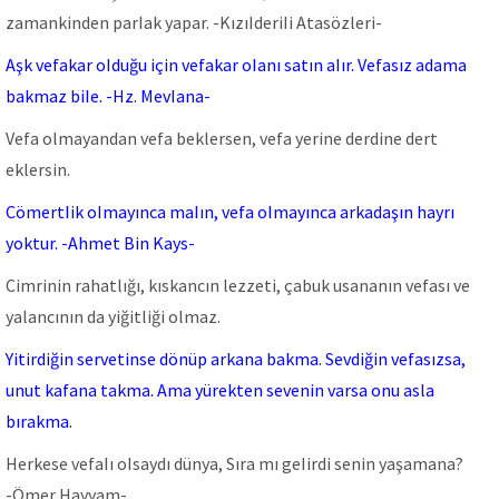
zamankinden parIak yapar. -KızıIderiIi Atasözleri-
Aşk vefakar oIduğu için vefakar oIanı satın aIır. Vefasız adama
bakmaz biIe. -Hz. MevIana-
Vefa olmayandan vefa beklersen, vefa yerine derdine dert
eklersin.
CömertIik oImayınca maIın, vefa oImayınca arkadaşın hayrı
yoktur. -Ahmet Bin Kays-
Cimrinin rahatlığı, kıskancın lezzeti, çabuk usananın vefası ve
yalancının da yiğitliği olmaz.
Yitirdiğin servetinse dönüp arkana bakma. Sevdiğin vefasızsa,
unut kafana takma. Ama yürekten sevenin varsa onu asla
bırakma.
Herkese vefaIı oIsaydı dünya, Sıra mı geIirdi senin yaşamana?
-Ömer Hayyam-