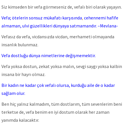
Siz kimseden bir vefa görmeseniz de, vefalı biri olarak yaşayın.
Vefa; öteIerin sonsuz mükafatı karşısında
,
cehennemi hafife
aImaman, uIvi güzeIIikIeri dünyaya satmamandır. –MevIana-
Vefasız da vefa, vicdansızda vicdan, merhameti olmayanda
insanlık bulunmaz.
Vefa dostluğu dünya nimetlerine değişmemektir.
Vefa yoksa dostun, zekat yoksa malın, sevgi saygı yoksa kalbin
insana bir hayrı olmaz.
Bir kadın ne kadar çok vefalı olursa, kurduğu aile de o kadar
sağlam olur.
Ben hiç yalnız kalmadım, tüm dostlarım, tüm sevenlerim beni
terketse de, vefa benim en iyi dostum olarak her zaman
yanımda kalacaktır.