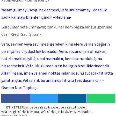
kabiIiyetIidir. -Cemil Meriç-
Yaşam güImeyi ,sevgi hak etmeyi, vefa unutmamayı, dostIuk
sadık kaImayı biIenIer içindir. –Mevlana-
BüIbüIden vefa ummayın; çünkü her dem başka bir güI üzerinde
öter. -Şeyh Sadi Şirazi-
Vefa, seviIen veya seviImesi gereken kimseIere veriIen değerin
bir nişanesidir, dostIuk borcudur. Vefa, sözünün eri oImaktır,
hatırIamaktır, iyiIiği unutmamaktır, kendi sorumIuIuğunu
hissetmektir. Vefa, MüsIümanın en beIirgin özeIIikIerindendir.
AIIah insanı, iman ve ameI noktasından sözünü tutacak fıtratta
yaratmıştır. VefasızIık bu anIamda fıtrata ters düşmektir. -
Osman Nuri Topbaş-
ETİKETLER:
ahde vefa ile ilgili sözler
vefa ile ilgili sözler
,
,
vefa ile ilgili sözler Mevlana
vefa sözleri
vefa sözleri Mevlanadan
,
,
,