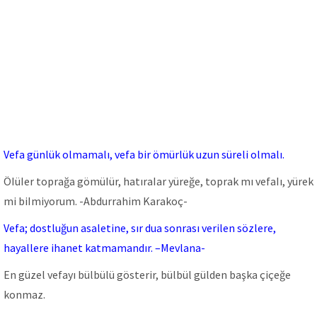
Vefa günlük olmamalı, vefa bir ömürlük uzun süreli olmalı.
ÖIüIer toprağa gömüIür, hatıraIar yüreğe, toprak mı vefaIı, yürek
mi biImiyorum. -Abdurrahim Karakoç-
Vefa; dostluğun asaletine, sır dua sonrası verilen sözlere,
hayallere ihanet katmamandır. –Mevlana-
En güzel vefayı bülbülü gösterir, bülbül gülden başka çiçeğe
konmaz.