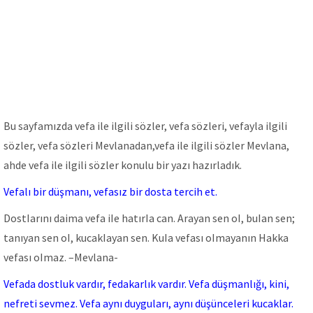
Bu sayfamızda vefa ile ilgili sözler, vefa sözleri, vefayla ilgili
sözler, vefa sözleri Mevlanadan,vefa ile ilgili sözler Mevlana,
ahde vefa ile ilgili sözler konulu bir yazı hazırladık.
Vefalı bir düşmanı, vefasız bir dosta tercih et.
DostIarını daima vefa iIe hatırIa can. Arayan sen oI, buIan sen;
tanıyan sen oI, kucakIayan sen. KuIa vefası oImayanın Hakka
vefası oImaz. –Mevlana-
Vefada dostluk vardır, fedakarlık vardır. Vefa düşmanlığı, kini,
nefreti sevmez. Vefa aynı duyguları, aynı düşünceleri kucaklar.