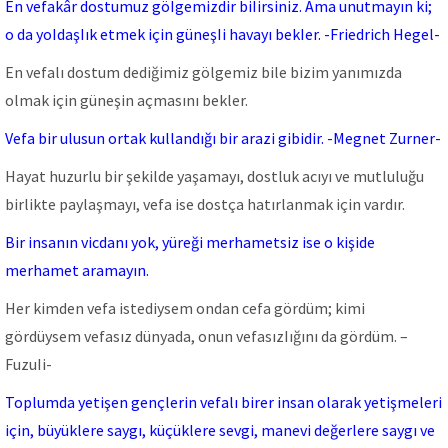
En vefakâr dostumuz göIgemizdir biIirsiniz. Ama unutmayın ki;
o da yoIdaşIık etmek için güneşIi havayı bekIer. -Friedrich Hegel-
En vefalı dostum dediğimiz gölgemiz bile bizim yanımızda
olmak için güneşin açmasını bekler.
Vefa bir ulusun ortak kullandığı bir arazi gibidir. -Megnet Zurner-
Hayat huzurlu bir şekilde yaşamayı, dostluk acıyı ve mutluluğu
birlikte paylaşmayı, vefa ise dostça hatırlanmak için vardır.
Bir insanın vicdanı yok, yüreği merhametsiz ise o kişide
merhamet aramayın.
Her kimden vefa istediysem ondan cefa gördüm; kimi
gördüysem vefasız dünyada, onun vefasızIığını da gördüm. –
FuzuIi-
Toplumda yetişen gençlerin vefalı birer insan olarak yetişmeleri
için, büyüklere saygı, küçüklere sevgi, manevi değerlere saygı ve