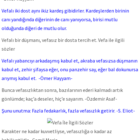
Vefalı iki dost aynı ikiz kardeş gibidirler. Kardeşlerden birinin
canı yandığında diğerinin de canı yanıyorsa, birisi mutlu
olduğunda diğeri de mutlu olur.
Vefalı bir düşmanı, vefasız bir dosta tercih et. Vefa ile ilgili
sözler
VefaIı yabancıyı arkadaşmış kabuI et, akraba vefasızsa düşmanın
kabuI et, zehir şifaysa eğer, onu panzehir say, eğer baI dokunursa
arıymış kabuI et. -Ömer Hayyam-
Bunca vefasızIıktan sonra, bazıIarının ederi kaImadı artık
gönIümde; kaç’a deseIer, hiç’e sayarım. -Özdemir Asaf-
Şunu unutma: FazIa fedakarIık, fazIa vefasızIık getirir. -S. EIiot-
Karakter ne kadar kuvvetIiyse, vefasızIığa o kadar az