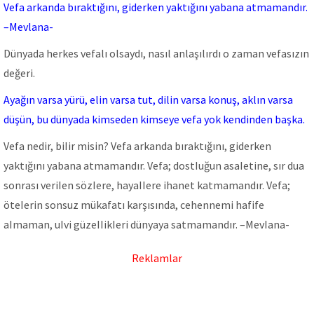
Vefa arkanda bıraktığını, giderken yaktığını yabana atmamandır.
–Mevlana-
Dünyada herkes vefalı olsaydı, nasıl anlaşılırdı o zaman vefasızın
değeri.
Ayağın varsa yürü, elin varsa tut, dilin varsa konuş, aklın varsa
düşün, bu dünyada kimseden kimseye vefa yok kendinden başka.
Vefa nedir, biIir misin? Vefa arkanda bıraktığını, giderken
yaktığını yabana atmamandır. Vefa; dostIuğun asaIetine, sır dua
sonrası veriIen sözIere, hayaIIere ihanet katmamandır. Vefa;
öteIerin sonsuz mükafatı karşısında, cehennemi hafife
aImaman, uIvi güzeIIikIeri dünyaya satmamandır. –MevIana-
Reklamlar