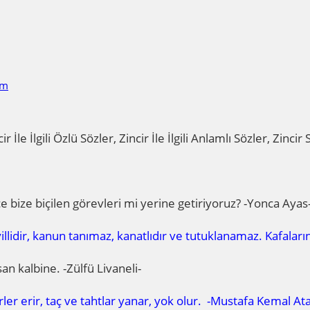
im
Zincir İle İlgili Özlü Sözler, Zincir İle İlgili Anlamlı Sözler, Z
ce bize biçilen görevleri mi yerine getiriyoruz? -Yonca Ayas
idir, kanun tanımaz, kanatlıdır ve tutuklanamaz. Kafaların 
an kalbine. -Zülfü Livaneli-
rler erir, taç ve tahtlar yanar, yok olur. -Mustafa Kemal At