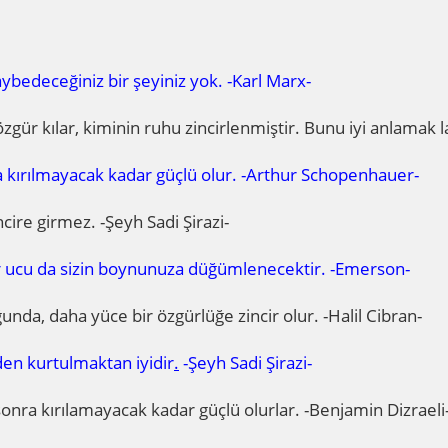
aybedeceğiniz bir şeyiniz yok. -Karl Marx-
 özgür kılar, kiminin ruhu zincirlenmiştir. Bunu iyi anlama
ra kırılmayacak kadar güçlü olur. -Arthur Schopenhauer-
ncire girmez. -Şeyh Sadi Şirazi-
ğer ucu da sizin boynunuza düğümlenecektir. -Emerson-
da, daha yüce bir özgürlüğe zincir olur. -Halil Cibran-
den kurtulmaktan iyidir
.
-Şeyh Sadi Şirazi-
 sonra kırılamayacak kadar güçlü olurlar. -Benjamin Dizraeli