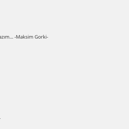
k lazım… -Maksim Gorki-
-