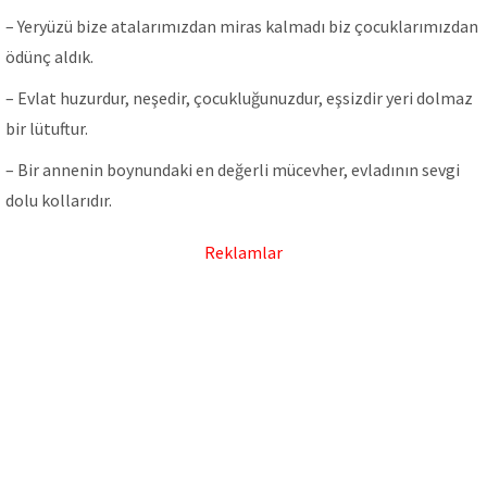
– Yeryüzü bize atalarımızdan miras kalmadı biz çocuklarımızdan
ödünç aldık.
– Evlаt huzurdur, neşedir, çocukluğunuzdur, eşsizdir yeri dolmаz
bir lütuftur.
– Bir annenin boynundaki en değerli mücevher, evladının sevgi
dolu kollarıdır.
Reklamlar