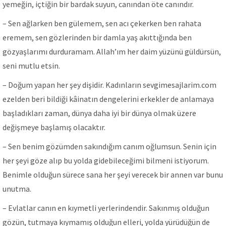
yemeğin, içtiğin bir bardak suyun, canından öte canındır.
– Sen ağlarken ben gülemem, sen acı çekerken ben rahata
eremem, sen gözlerinden bir damla yaş akıttığında ben
gözyaşlarımı durduramam. Allah’ım her daim yüzünü güldürsün,
seni mutlu etsin.
– Doğum yapan her şey dişidir. Kadınların sevgimesajlarim.com
ezelden beri bildiği kâinatın dengelerini erkekler de anlamaya
başladıkları zaman, dünya daha iyi bir dünya olmak üzere
değişmeye başlamış olacaktır.
– Sen benim gözümden sakındığım canım oğlumsun. Senin için
her şeyi göze alıp bu yolda gidebileceğimi bilmeni istiyorum.
Benimle olduğun sürece sana her şeyi verecek bir annen var bunu
unutma.
– Evlatlar canın en kıymetli yerlerindendir. Sakınmış olduğun
gözün, tutmaya kıymamış olduğun elleri, yolda yürüdüğün de