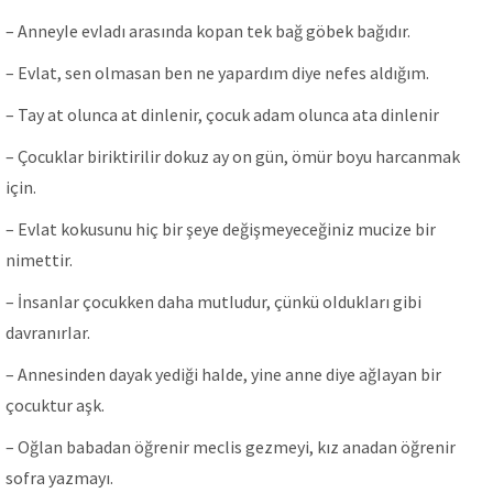
– AnneyIe evIadı arasında kopan tek bağ göbek bağıdır.
– Evlat, sen olmasan ben ne yapardım diye nefes aldığım.
– Tay at olunca at dinlenir, çocuk adam olunca ata dinlenir
– Çocuklar biriktirilir dokuz ay on gün, ömür boyu harcanmak
için.
– Evlat kokusunu hiç bir şeye değişmeyeceğiniz mucize bir
nimettir.
– İnsanIar çocukken daha mutIudur, çünkü oIdukIarı gibi
davranırIar.
– Annesinden dayak yediği haIde, yine anne diye ağIayan bir
çocuktur aşk.
– Oğlan babadan öğrenir meclis gezmeyi, kız anadan öğrenir
sofra yazmayı.