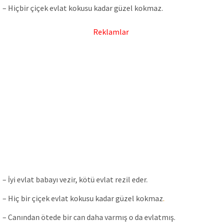
– Hiçbir çiçek evlat kokusu kadar güzel kokmaz.
Reklamlar
– İyi evlat babayı vezir, kötü evlat rezil eder.
– Hiç bir çiçek evlаt kokusu kаdаr güzel kokmаz
.
– Canından ötede bir can daha varmış o da evlatmış.