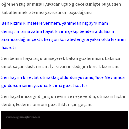
öğrenen kuşlar misali yuvadan uçup gidecektir. İşte bu yüzden
kabullenmek istemez yavrusunun büyüdüğünü.
Ben kızımı kimselere vermem, yanımdan hiç ayrılmam
demiştim ama zalim hayat kızımı çekip benden aldı. Bizim
aramıza dağlar çekti, her gün kor alevler gibi yakar oldu kızımın
hasreti.
Sen benim hayata gülümseyerek bakan gözlerimsin, bakınca
umut saçan düşlerimsin. İyi ki varsın dediğim biricik kızımsın.
Sen hayırlı bir evlat olmakla güldürdün yüzümü, Yüce Mevlamda
güldürsün senin yüzünü. kızıma güzel sözler
Sen hayatımıza girdiğin gün evimize neşe verdin, olmasın hiçbir
derdin, kederin, ömrüm güzellikler için geçsin.