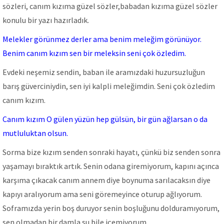
sözleri, canım kızıma güzel sözler,babadan kızıma güzel sözler
konulu bir yazı hazırladık.
Melekler görünmez derler ama benim meleğim görünüyor.
Benim canım kızım sen bir meleksin seni çok özledim.
Evdeki neşemiz sendin, baban ile aramızdaki huzursuzluğun
barış güverciniydin, sen iyi kalpli meleğimdin. Seni çok özledim
canım kızım.
Canım kızım O gülen yüzün hep gülsün, bir gün ağlarsan o da
mutluluktan olsun.
Sorma bize kızım senden sonraki hayatı, çünkü biz senden sonra
yaşamayı bıraktık artık. Senin odana giremiyorum, kapını açınca
karşıma çıkacak canım annem diye boynuma sarılacaksın diye
kapıyı aralıyorum ama seni göremeyince oturup ağlıyorum.
Soframızda yerin boş duruyor senin boşluğunu dolduramıyorum,
sen olmadan bir damla su bile içemiyorum.