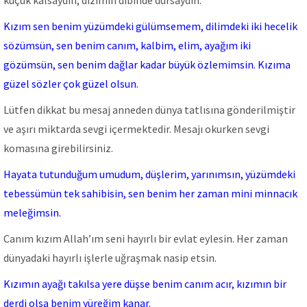
küçük kalsaydın, dizimin dibinde dursaydın.
Kızım sen benim yüzümdeki gülümsemem, dilimdeki iki hecelik
sözümsün, sen benim canım, kalbim, elim, ayağım iki
gözümsün, sen benim dağlar kadar büyük özlemimsin. Kızıma
güzel sözler çok güzel olsun.
Lütfen dikkat bu mesaj anneden dünya tatlısına gönderilmiştir
ve aşırı miktarda sevgi içermektedir. Mesajı okurken sevgi
komasına girebilirsiniz.
Hayata tutunduğum umudum, düşlerim, yarınımsın, yüzümdeki
tebessümün tek sahibisin, sen benim her zaman mini minnacık
meleğimsin.
Canım kızım Allah’ım seni hayırlı bir evlat eylesin. Her zaman
dünyadaki hayırlı işlerle uğraşmak nasip etsin.
Kızımın ayağı takılsa yere düşse benim canım acır, kızımın bir
derdi olsa benim yüreğim kanar.