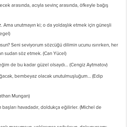
ecek arasında, acıyla sevinç arasında, öfkeyle bağış
z. Ama unutmayın ki; o da yoldaşlık etmek için güneşli
egel)
usun? Seni seviyorum sözcüğü dilimin ucunu ısırırken, her
n sudan söz etmek. (Can Yücel)
eğim de bu kadar güzel olsaydı… (Cengiz Aytmatov)
yağacak, bembeyaz olacak unutulmuşluğum… (Edip
rathan Mungan)
 başları havadadır, doldukça eğilirler. (Michel de