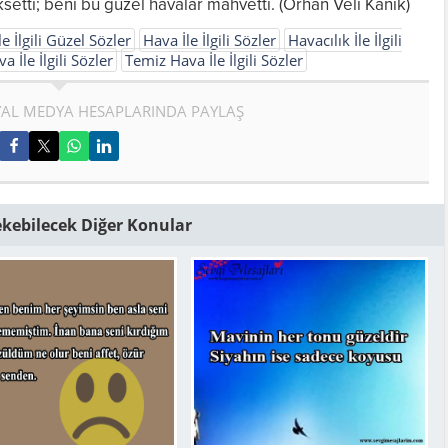
etti; beni bu güzel havalar mahvetti. (Orhan Veli Kanık)
e İlgili Güzel Sözler
Hava İle İlgili Sözler
Havacılık İle İlgili
 İle İlgili Sözler
Temiz Hava İle İlgili Sözler
AL MEDYA HESAPLARINDA PAYLAŞ
Çekebilecek Diğer Konular