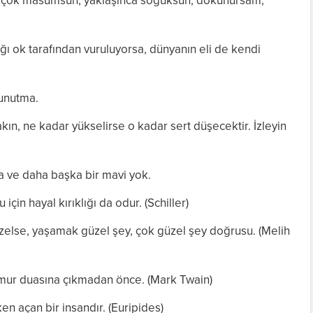
ca çok masumsun, yaklaşınca soğuksun, dokunursam;
dığı ok tarafından vuruluyorsa, dünyanın eli de kendi
unutma.
kın, ne kadar yükselirse o kadar sert düşecektir. İzleyin
 ve daha başka bir mavi yok.
için hayal kırıklığı da odur. (Schiller)
güzelse, yaşamak güzel şey, çok güzel şey doğrusu. (Melih
ğmur duasına çıkmadan önce. (Mark Twain)
ken açan bir insandır. (Euripides)