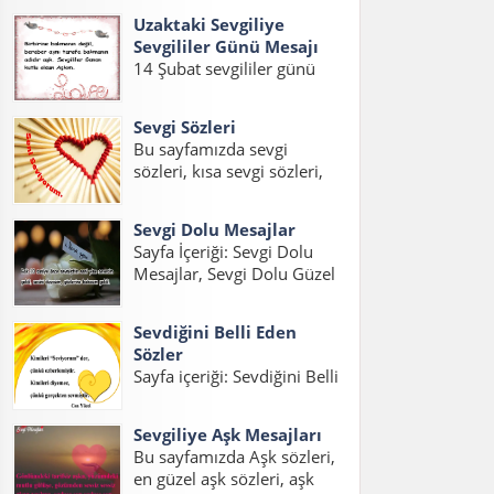
eşe güzel mesajlar, kocaya
sözler,sevgiliye güzel...
Uzaktaki Sevgiliye
güzel mesajlar, kocama
Sevgililer Günü Mesajı
mesaj konuları üzerinde bir
14 Şubat sevgililer günü
sayfa hazırladık. İnsanların
geldiği zaman sevgilinizi
en büyük hayallerinden
mutlu edecek güzel
birisidir iyi...
Sevgi Sözleri
sevgililer günü mesajları
Bu sayfamızda sevgi
hazırladık. Gurbetteki
sözleri, kısa sevgi sözleri,
Sevgiliye Sevgililer Günü
sevgi statuslari, etkili sevgi
Mesajı, Uzaktaki Sevgiliye
sözleri, sevgi mesajlari,
Sevgililer Günü Mesajı Kısa
Sevgi Dolu Mesajlar
sevgi sözcükleri ile ilgili
ve Uzaktaki Sevgiliye
Sayfa İçeriği: Sevgi Dolu
yazıları bulabilirsiniz.
Sevgililer Günü...
Mesajlar, Sevgi Dolu Güzel
Sevgili varsa, aşk varsa
Mesajlar, Sevgi Dolu Kısa
mutlaka sevgi sözleri ve
Mesajlar, Etkili Sevgi Dolu
sevgi statusları...
Sevdiğini Belli Eden
Mesajlar, Duygusal Sevgi
Sözler
Dolu Mesajlar, Sevgi Dolu
Sayfa içeriği: Sevdiğini Belli
Mesajlar Uzun, Sevgiliye
Eden Sözler, Sevdiğini
Sevgi Dolu Mesajlar,
Anlatan Sözler, Aşık
Sevgi...
Sevgiliye Aşk Mesajları
Olduğunu İfade Eden
Bu sayfamızda Aşk sözleri,
Sözler, Sevgiyi Belli Etme
en güzel aşk sözleri, aşk
Sözleri, Hoşlandığını Belli