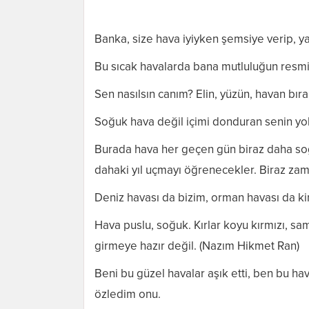
Banka, size hava iyiyken şemsiye verip, ya
Bu sıcak havalarda bana mutluluğun resmini
Sen nasılsın canım? Elin, yüzün, havan bır
Soğuk hava değil içimi donduran senin yo
Burada hava her geçen gün biraz daha soğ
dahaki yıl uçmayı öğrenecekler. Biraz zam
Deniz havası da bizim, orman havası da k
Hava puslu, soğuk. Kırlar koyu kırmızı, sam
girmeye hazır değil. (Nazım Hikmet Ran)
Beni bu güzel havalar aşık etti, ben bu ha
özledim onu.