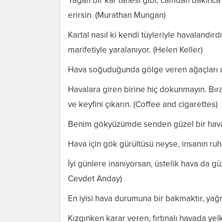
Yağan bir kar tanesi gibi; camdan bakın
erirsin. (Murathan Mungan)
Kartal nasıl ki kendi tüyleriyle havalandır
marifetiyle yaralanıyor. (Helen Keller)
Hava soğuduğunda gölge veren ağaçları 
Havalara giren birine hiç dokunmayın. Bıra
ve keyfini çıkarın. (Coffee and cigarettes)
Benim gökyüzümde senden güzel bir hava
Hava için gök gürültüsü neyse, insanın ruhu 
İyi günlere inanıyorsan, üstelik hava da 
Cevdet Anday)
En iyisi hava durumuna bir bakmaktır, ya
Kızgınken karar veren, fırtınalı havada yel