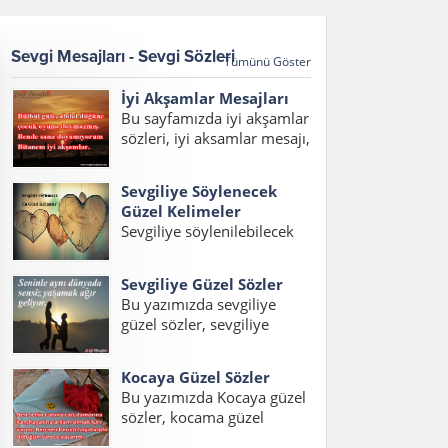
Sevgi Mesajları - Sevgi Sözleri
Tümünü Göster
İyi Akşamlar Mesajları
Bu sayfamızda iyi akşamlar
sözleri, iyi aksamlar mesajı,
iyi akşamlar mesajları,
akşam mesajları, hayırlı
Sevgiliye Söylenecek
akşamlar mesajı, en güzel
Güzel Kelimeler
iyi akşamlar mesajı
Sevgiliye söylenilebilecek
yazılarını bulabilirsiniz.
en güzel kelimeler ve
Bülbül güle, abdal düğüne,
hitaplardan oluşan yazımız
çocuk oyuna doymazmış....
Sevgiliye Güzel Sözler
içerisinde sevgiliye
Bu yazımızda sevgiliye
söylenecek en güzel
güzel sözler, sevgiliye
kelimeler, erkek sevgiliye
sözler, sevgiliye en güzel
söylenecek kelimeler ve
sözler, sevgiliye güzel
sevgiliye söylenecek güzel
Kocaya Güzel Sözler
sözler kısa, sevgiliye kısa
aşk kelimelerini
Bu yazımızda Kocaya güzel
sözler, sevgiliye aşk sözleri
okuyabilirsiniz. Sevgiliye
sözler, kocama güzel
konulu bir yazı hazırladık.
Söylenecek En Güzel...
sözler, eşlere güzel sözler,
Ayrıca sevgiliye en güzel