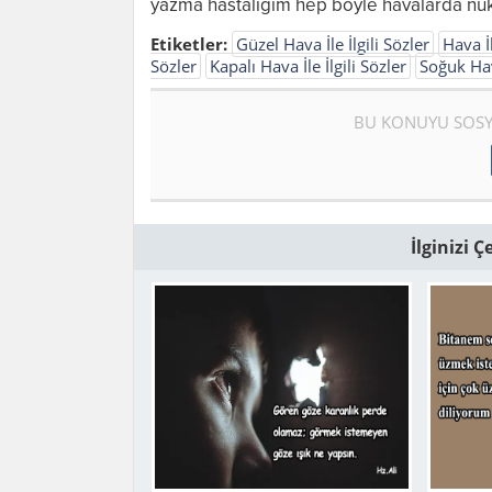
yazma hastalığım hep böyle havalarda nüks
Etiketler:
Güzel Hava İle İlgili Sözler
Hava İl
Sözler
Kapalı Hava İle İlgili Sözler
Soğuk Hava
BU KONUYU SOSY
İlginizi 