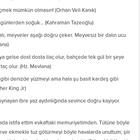
eçmek mümkün olmasın! (Orhan Veli Kanık)
ün günlerden soğuk… (Kahraman Tazeoğlu)
lı, meyveler aşağı doğru çeker. Meyvesiz bir dalın ucu
ana)
aya gelse dost dosta ilaç olur, bahçede tek gül bir şeye
ç olur. (Hz. Mevlana)
 gibi denizde yüzmeyi ama hala şu basit kardeş gibi
er King Jr)
ynayan ibre yaz aydınlığında sevince doğru kayıyor.
ada istifa ettim evkaftaki memuriyetimden. Tütüne böyle
eve ekmekle tuz götürmeyi böyle havalarda unuttum; şiir