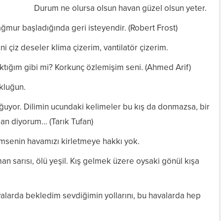
Durum ne olursa olsun havan güzel olsun yeter.
ğmur başladığında geri isteyendir. (Robert Frost)
 çiz deseler klima çizerim, vantilatör çizerim.
aktığım gibi mi? Korkunç özlemişim seni. (Ahmed Arif)
kluğun.
uyor. Dilimin ucundaki kelimeler bu kış da donmazsa, bir
an diyorum… (Tarık Tufan)
imsenin havamızı kirletmeye hakkı yok.
an sarısı, ölü yeşil. Kış gelmek üzere oysaki gönül kışa
valarda bekledim sevdiğimin yollarını, bu havalarda hep