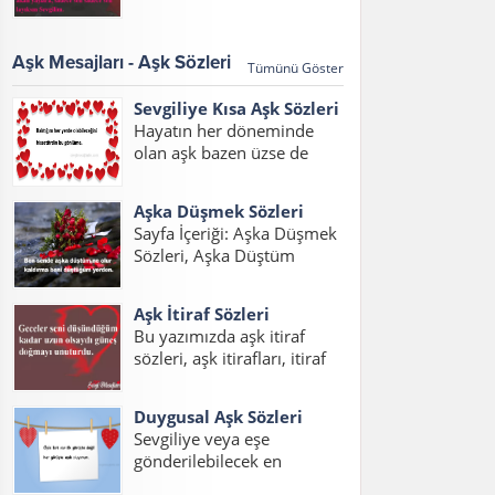
sözleri 2017, aşk
Eden Sözler, Sevdiğini Belli
mesajları,aşk mesajları
Etme Sözleri Bu sayfada
2017, sözleri kısa konulu
sevdiğini belli...
Aşk Mesajları - Aşk Sözleri
Tümünü Göster
bir yazı hazırladık. Her
çağda daim olan aşk, aşk
Sevgiliye Kısa Aşk Sözleri
sözleri ve aşk...
Hayatın her döneminde
olan aşk bazen üzse de
mutlu etmeyi de bilir.
Yazımızda sevgiliye kısa aşk
Aşka Düşmek Sözleri
sözleri duygusal, sevgilim
Sayfa İçeriği: Aşka Düşmek
için aşk sözleri ve sevgiliye
Sözleri, Aşka Düştüm
kısa aşk sözleri resimli
Sözleri, Aşık Olmak Sözleri,
mesajlarını
Aşık Oldum Sözleri, Aşka
okuyabilirsiniz....
Aşk İtiraf Sözleri
Düşmek Sözleri Sevgiliye,
Bu yazımızda aşk itiraf
Sevdaya Tutuldum Sözleri,
sözleri, aşk itirafları, itiraf
Aşka Düşmek Sözleri
sözleri, aşk itiraf sözleri
Resimli, Aşka Düşmek
kısa, aşk itirafı, sevdiğine
Sözleri Facebook Aşka...
Duygusal Aşk Sözleri
aşk itiraf sözleri yazılarını
Sevgiliye veya eşe
bulabilirsiniz. Aşkını itiraf
gönderilebilecek en
etme sözleri yerine ve
duygusal aşk sözlerini
zamana göre iyi...