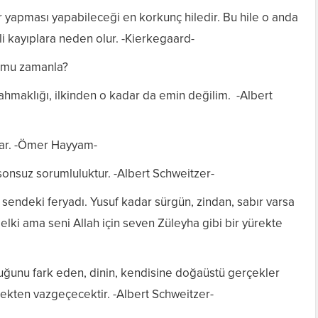
r yapması yapabileceği en korkunç hiledir. Bu hile o anda
i kayıplara neden olur. -Kierkegaard-
r mu zamanla?
ahmaklığı, ilkinden o kadar da emin değilim. -Albert
ar. -Ömer Hayyam-
 sonsuz sorumluluktur. -Albert Schweitzer-
sendeki feryadı. Yusuf kadar sürgün, zindan, sabır varsa
lki ama seni Allah için seven Züleyha gibi bir yürekte
duğunu fark eden, dinin, kendisine doğaüstü gerçekler
mekten vazgeçecektir. -Albert Schweitzer-