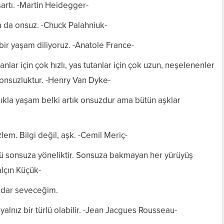
artı. -Martin Heidegger-
a da onsuz. -Chuck Palahniuk-
ir yaşam diliyoruz. -Anatole France-
nlar için çok hızlı, yas tutanlar için çok uzun, neşelenenler
sonsuzluktur. -Henry Van Dyke-
ılıkla yaşam belki artık onsuzdur ama bütün aşklar
lem. Bilgi değil, aşk. -Cemil Meriç-
üşü sonsuza yöneliktir. Sonsuza bakmayan her yürüyüş
lçın Küçük-
adar seveceğim.
 yalnız bir türlü olabilir. -Jean Jacgues Rousseau-