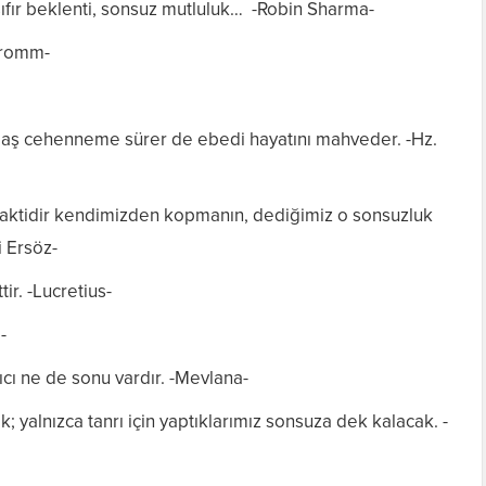
sıfır beklenti, sonsuz mutluluk… -Robin Sharma-
 Fromm-
kadaş cehenneme sürer de ebedi hayatını mahveder. -Hz.
 vaktidir kendimizden kopmanın, dediğimiz o sonsuzluk
i Ersöz-
ir. -Lucretius-
-
ıcı ne de sonu vardır. -Mevlana-
; yalnızca tanrı için yaptıklarımız sonsuza dek kalacak. -