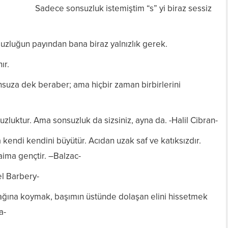
Sadece sonsuzluk istemiştim “s” yi biraz sessiz
uzluğun payından bana biraz yalnızlık gerek.
ır.
onsuza dek beraber; ama hiçbir zaman birbirlerini
zluktur. Ama sonsuzluk da sizsiniz, ayna da. -Halil Cibran-
kendi kendini büyütür. Acıdan uzak saf ve katıksızdır.
aima gençtir. –Balzac-
el Barbery-
ağına koymak, başımın üstünde dolaşan elini hissetmek
a-