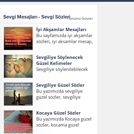
Sevgi Mesajları - Sevgi Sözleri
Tümünü Göster
İyi Akşamlar Mesajları
Bu sayfamızda iyi akşamlar
sözleri, iyi aksamlar mesajı,
iyi akşamlar mesajları,
akşam mesajları, hayırlı
Sevgiliye Söylenecek
akşamlar mesajı, en güzel
Güzel Kelimeler
iyi akşamlar mesajı
Sevgiliye söylenilebilecek
yazılarını bulabilirsiniz.
en güzel kelimeler ve
Bülbül güle, abdal düğüne,
hitaplardan oluşan yazımız
çocuk oyuna doymazmış....
Sevgiliye Güzel Sözler
içerisinde sevgiliye
Bu yazımızda sevgiliye
söylenecek en güzel
güzel sözler, sevgiliye
kelimeler, erkek sevgiliye
sözler, sevgiliye en güzel
söylenecek kelimeler ve
sözler, sevgiliye güzel
sevgiliye söylenecek güzel
Kocaya Güzel Sözler
sözler kısa, sevgiliye kısa
aşk kelimelerini
Bu yazımızda Kocaya güzel
sözler, sevgiliye aşk sözleri
okuyabilirsiniz. Sevgiliye
sözler, kocama güzel
konulu bir yazı hazırladık.
Söylenecek En Güzel...
sözler, eşlere güzel sözler,
Ayrıca sevgiliye en güzel