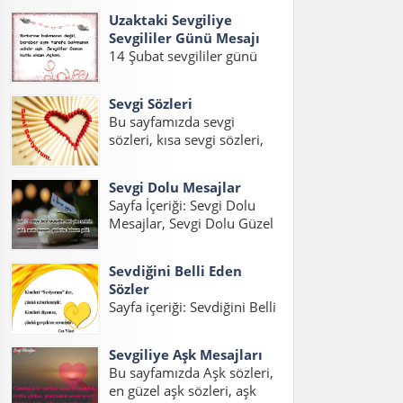
eşe güzel mesajlar, kocaya
sözler,sevgiliye güzel...
Uzaktaki Sevgiliye
güzel mesajlar, kocama
Sevgililer Günü Mesajı
mesaj konuları üzerinde bir
14 Şubat sevgililer günü
sayfa hazırladık. İnsanların
geldiği zaman sevgilinizi
en büyük hayallerinden
mutlu edecek güzel
birisidir iyi...
Sevgi Sözleri
sevgililer günü mesajları
Bu sayfamızda sevgi
hazırladık. Gurbetteki
sözleri, kısa sevgi sözleri,
Sevgiliye Sevgililer Günü
sevgi statuslari, etkili sevgi
Mesajı, Uzaktaki Sevgiliye
sözleri, sevgi mesajlari,
Sevgililer Günü Mesajı Kısa
Sevgi Dolu Mesajlar
sevgi sözcükleri ile ilgili
ve Uzaktaki Sevgiliye
Sayfa İçeriği: Sevgi Dolu
yazıları bulabilirsiniz.
Sevgililer Günü...
Mesajlar, Sevgi Dolu Güzel
Sevgili varsa, aşk varsa
Mesajlar, Sevgi Dolu Kısa
mutlaka sevgi sözleri ve
Mesajlar, Etkili Sevgi Dolu
sevgi statusları...
Sevdiğini Belli Eden
Mesajlar, Duygusal Sevgi
Sözler
Dolu Mesajlar, Sevgi Dolu
Sayfa içeriği: Sevdiğini Belli
Mesajlar Uzun, Sevgiliye
Eden Sözler, Sevdiğini
Sevgi Dolu Mesajlar,
Anlatan Sözler, Aşık
Sevgi...
Sevgiliye Aşk Mesajları
Olduğunu İfade Eden
Bu sayfamızda Aşk sözleri,
Sözler, Sevgiyi Belli Etme
en güzel aşk sözleri, aşk
Sözleri, Hoşlandığını Belli