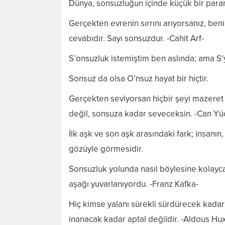
Dünya, sonsuzluğun içinde küçük bir para
Gerçekten evrenin sırrını arıyorsanız, ben
cevabıdır. Sayı sonsuzdur. -Cahit Arf-
S’onsuzluk istemiştim ben aslında; ama S’
Sonsuz da olsa O’nsuz hayat bir hiçtir.
Gerçekten seviyorsan hiçbir şeyi mazere
değil, sonsuza kadar seveceksin. -Can Yü
İlk aşk ve son aşk arasındaki fark; insanın
gözüyle görmesidir.
Sonsuzluk yolunda nasıl böylesine kolayca 
aşağı yuvarlanıyordu. -Franz Kafka-
Hiç kimse yalanı sürekli sürdürecek kadar
inanacak kadar aptal değildir. -Aldous Hux