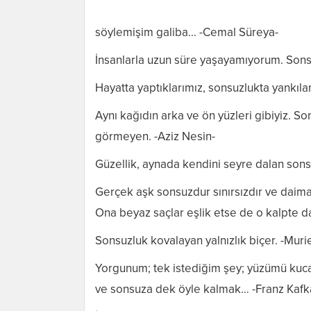
söylemişim galiba… -Cemal Süreya-
İnsanlarla uzun süre yaşayamıyorum. Sons
Hayatta yaptıklarımız, sonsuzlukta yankılan
Aynı kağıdın arka ve ön yüzleri gibiyiz. S
görmeyen. -Aziz Nesin-
Güzellik, aynada kendini seyre dalan sonsu
Gerçek aşk sonsuzdur sınırsızdır ve daima 
Ona beyaz saçlar eşlik etse de o kalpte d
Sonsuzluk kovalayan yalnızlık biçer. -Muri
Yorgunum; tek istediğim şey; yüzümü kuc
ve sonsuza dek öyle kalmak… -Franz Kafk