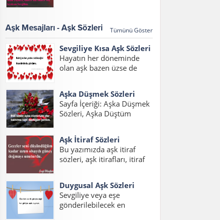
sözleri 2017, aşk
Eden Sözler, Sevdiğini Belli
mesajları,aşk mesajları
Etme Sözleri Bu sayfada
2017, sözleri kısa konulu
sevdiğini belli...
Aşk Mesajları - Aşk Sözleri
Tümünü Göster
bir yazı hazırladık. Her
çağda daim olan aşk, aşk
Sevgiliye Kısa Aşk Sözleri
sözleri ve aşk...
Hayatın her döneminde
olan aşk bazen üzse de
mutlu etmeyi de bilir.
Yazımızda sevgiliye kısa aşk
Aşka Düşmek Sözleri
sözleri duygusal, sevgilim
Sayfa İçeriği: Aşka Düşmek
için aşk sözleri ve sevgiliye
Sözleri, Aşka Düştüm
kısa aşk sözleri resimli
Sözleri, Aşık Olmak Sözleri,
mesajlarını
Aşık Oldum Sözleri, Aşka
okuyabilirsiniz....
Aşk İtiraf Sözleri
Düşmek Sözleri Sevgiliye,
Bu yazımızda aşk itiraf
Sevdaya Tutuldum Sözleri,
sözleri, aşk itirafları, itiraf
Aşka Düşmek Sözleri
sözleri, aşk itiraf sözleri
Resimli, Aşka Düşmek
kısa, aşk itirafı, sevdiğine
Sözleri Facebook Aşka...
Duygusal Aşk Sözleri
aşk itiraf sözleri yazılarını
Sevgiliye veya eşe
bulabilirsiniz. Aşkını itiraf
gönderilebilecek en
etme sözleri yerine ve
duygusal aşk sözlerini
zamana göre iyi...