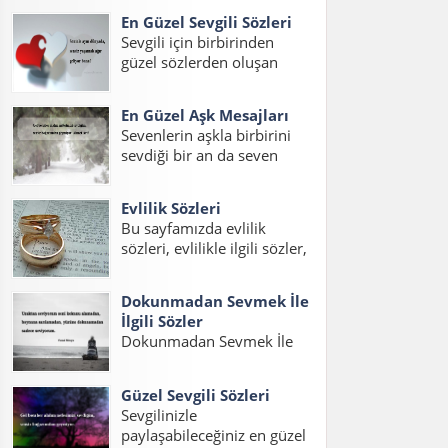
sizler için hazırladık. Ayrıca
En Güzel Sevgili Sözleri
duygusal aşk sözleri uzun,
Sevgili için birbirinden
en güzel duygusal aşk
güzel sözlerden oluşan
sözleri uzun ve şahane aşk
yazımızda sevgiliye
sözleri duygusal sözlerini
ömürlük sözler kısa,
de bulabilirsiniz....
En Güzel Aşk Mesajları
sevgiliye en güzel romantik
Sevenlerin aşkla birbirini
sözler ve en güzel duygulu
sevdiği bir an da seven
sözleri okuyabilirsiniz.
sevdiğine en güzel aşk
Sevgiliye Söylenecek Güzel
sözlerini ve mesajlarını
Sözler – Oksijeni bilmem
Evlilik Sözleri
söylemek ister. Aşk sözleri
ama...
Bu sayfamızda evlilik
romantik uzun, aşk
sözleri, evlilikle ilgili sözler,
mesajları en güzel ve
evlilik ile ilgili sözler, en
anlamlı aşk sözleri
güzel evlilik sözleri, evlilik
okuyabilirsiniz....
Dokunmadan Sevmek İle
mesajları ve evlilik için
İlgili Sözler
sözler konulu bir yazı
Dokunmadan Sevmek İle
hazırladık. Sevdiğiniz bir
İlgili Sözler, Dokunmadan
dostunuzun evliliğini
sevmek Sözleri,
kutlamak...
Güzel Sevgili Sözleri
Dokunmadan sevmekle
Sevgilinizle
ilgili Sözler, Görmeden
paylaşabileceğiniz en güzel
dokunmadan sevmek