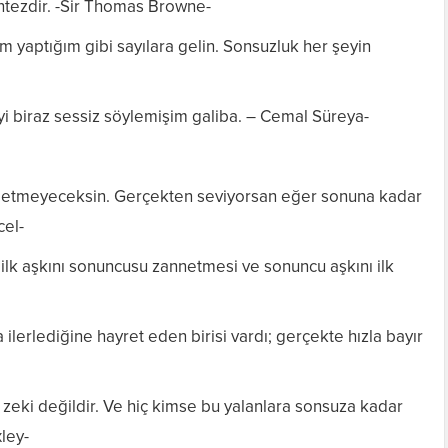
ntezdir. -Sir Thomas Browne-
im yaptığım gibi sayılara gelin. Sonsuzluk her şeyin
yi biraz sessiz söylemişim galiba. – Cemal Süreya-
t etmeyeceksin. Gerçekten seviyorsan eğer sonuna kadar
cel-
, ilk aşkını sonuncusu zannetmesi ve sonuncu aşkını ilk
ilerlediğine hayret eden birisi vardı; gerçekte hızla bayır
 zeki değildir. Ve hiç kimse bu yalanlara sonsuza kadar
ley-