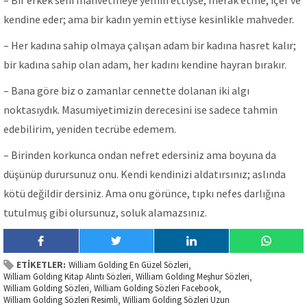
– Bir erkek seni mahvetmeye yemin ettiyse; merak etme, içer ve
kendine eder; ama bir kadın yemin ettiyse kesinlikle mahveder.
– Her kadına sahip olmaya çalışan adam bir kadına hasret kalır;
bir kadına sahip olan adam, her kadını kendine hayran bırakır.
– Bana göre biz o zamanlar cennette dolanan iki algı
noktasıydık. Masumiyetimizin derecesini ise sadece tahmin
edebilirim, yeniden tecrübe edemem.
– Birinden korkunca ondan nefret edersiniz ama boyuna da
düşünüp durursunuz onu. Kendi kendinizi aldatırsınız; aslında
kötü değildir dersiniz. Ama onu görünce, tıpkı nefes darlığına
tutulmuş gibi olursunuz, soluk alamazsınız.
ETİKETLER:
William Golding En Güzel Sözleri
,
William Golding Kitap Alıntı Sözleri
William Golding Meşhur Sözleri
,
,
William Golding Sözleri
William Golding Sözleri Facebook
,
,
William Golding Sözleri Resimli
William Golding Sözleri Uzun
,