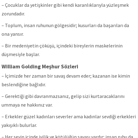
– Çocuklar da yetişkinler gibi kendi karanlıklarıyla yüzleşmek
zorundadır.
– Toplum, insan ruhunun gölgesidir; kusurları da başarıları da
ona yansır.
– Bir medeniyetin çöküşü, içindeki bireylerin maskelerinin
düşmesiyle başlar.
William Golding Meşhur Sözleri
– İçimizde her zaman bir savaş devam eder; kazanan ise kimin
beslendiğine bağlıdır.
– Gerektiği gibi davranmazsanız, gelip sizi kurtaracaklarını
ummaya ne hakkınız var.
– Erkekler güzel kadınları severler ama kadınlar sevdiği erkekleri
yakışıklı bulurlar.
– Her şeyin içinde iyilik ve kötülüğün savaşı vardır; insan ruhu da