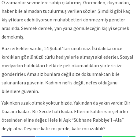
O zamanlar sevmelere sahip çıkılırmış. Görmeden, duymadan,
haber bile almadan tutulurmuş verilen sözler. Şimdiki gibi kaç
kişiyi idare edebiliyorsun muhabbetleri dönmezmiş gençler
arasında. Sevmek demek, yan yana gömüleceğin kişiyi seçmek
demekmiş.
Bazı erkekler vardır, 14 Şubat’ları unutmaz. İki dakika önce
kırdıkları gönlünüzü türlü hediyelerle almayı akıl ederler. Sosyal
medyadan buldukları belki de pek okumadıkları şiirleri size
gönderirler. Ama siz bunlara değil size dokunmaktan bile
sakınanlara güvenin. Kadının nefis değil, nefes olduğunu
bilenlere güvenin.
Yakınken uzak olmak yoktur bizde. Yakından da yakın vardır. Bir
Dua anı kadar . Bir Secde hali kadar. Ellerini kaldırırsın şehirler
ötesinden eline değer. Hele ki Aşk “Sübhane Rabbiye’l -Ala”
deyip alna Deyince kalır mı perde, kalır mı uzaklık?