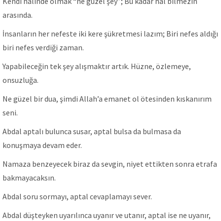
Kendi halinde olmak “ne güzel şey”; Bu kadar hal bilmezin
arasında.
İnsanların her nefeste iki kere şükretmesi lazım; Biri nefes aldığı
biri nefes verdiği zaman.
Yapabileceğin tek şey alışmaktır artık. Hüzne, özlemeye,
onsuzluğa.
Ne güzel bir dua, şimdi Allah’a emanet ol ötesinden kıskanırım
seni.
Abdal aptalı bulunca susar, aptal bulsa da bulmasa da
konuşmaya devam eder.
Namaza benzeyecek biraz da sevgin, niyet ettikten sonra etrafa
bakmayacaksın.
Abdal soru sormayı, aptal cevaplamayı sever.
Abdal düşteyken uyarılınca uyanır ve utanır, aptal ise ne uyanır,