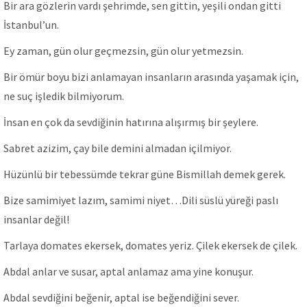
Bir ara gözlerin vardı şehrimde, sen gittin, yeşili ondan gitti
İstanbul’un.
Ey zaman, gün olur geçmezsin, gün olur yetmezsin.
Bir ömür boyu bizi anlamayan insanların arasında yaşamak için,
ne suç işledik bilmiyorum.
İnsan en çok da sevdiğinin hatırına alışırmış bir şeylere.
Sabret azizim, çay bile demini almadan içilmiyor.
Hüzünlü bir tebessümde tekrar güne Bismillah demek gerek.
Bize samimiyet lazım, samimi niyet…Dili süslü yüreği paslı
insanlar değil!
Tarlaya domates ekersek, domates yeriz. Çilek ekersek de çilek.
Abdal anlar ve susar, aptal anlamaz ama yine konuşur.
Abdal sevdiğini beğenir, aptal ise beğendiğini sever.