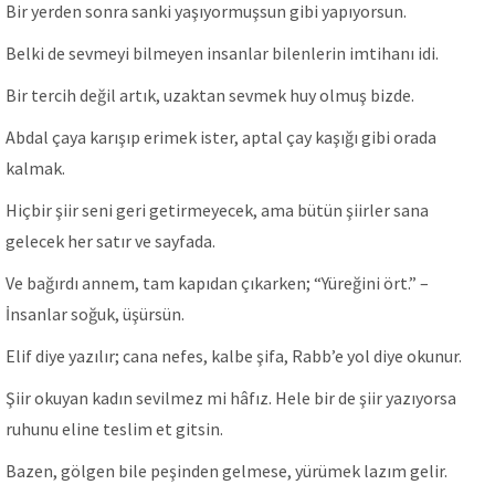
Bir yerden sonra sanki yaşıyormuşsun gibi yapıyorsun.
Belki de sevmeyi bilmeyen insanlar bilenlerin imtihanı idi.
Bir tercih değil artık, uzaktan sevmek huy olmuş bizde.
Abdal çaya karışıp erimek ister, aptal çay kaşığı gibi orada
kalmak.
Hiçbir şiir seni geri getirmeyecek, ama bütün şiirler sana
gelecek her satır ve sayfada.
Ve bağırdı annem, tam kapıdan çıkarken; “Yüreğini ört.” –
İnsanlar soğuk, üşürsün.
Elif diye yazılır; cana nefes, kalbe şifa, Rabb’e yol diye okunur.
Şiir okuyan kadın sevilmez mi hâfız. Hele bir de şiir yazıyorsa
ruhunu eline teslim et gitsin.
Bazen, gölgen bile peşinden gelmese, yürümek lazım gelir.