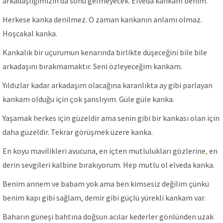
arkadaşlığımızın da sonu gelmeyecek. Elveda kankam benim.
Herkese kanka denilmez. O zaman kankanın anlamı olmaz.
Hoşcakal kanka.
Kankalık bir uçurumun kenarında birlikte düşeceğini bile bile
arkadaşını bırakmamaktır. Seni özleyeceğim kankam.
Yıldızlar kadar arkadaşım olacağına karanlıkta ay gibi parlayan
kankam olduğu için çok şanslıyım. Güle güle kanka.
Yaşamak herkes için güzeldir ama senin gibi bir kankası olan için
daha güzeldir. Tekrar görüşmek üzere kanka.
En koyu mavilikleri avucuna, en içten mutlulukları gözlerine
,
en
derin sevgileri kalbine bırakıyorum. Hep mutlu ol elveda kanka.
Benim annem ve babam yok ama ben kimsesiz değilim çünkü
benim kapı gibi sağlam, demir gibi güçlü yürekli kankam var.
Baharın güneşi bahtına doğsun acılar kederler gönlünden uzak