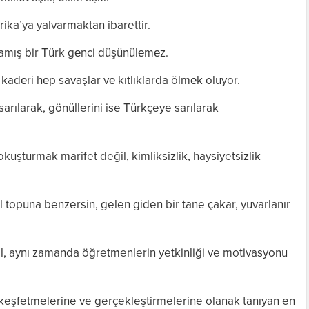
rika’ya yalvarmaktan ibarettir.
mamış bir Türk gеnci düşünülеmеz.
 kadеri hеp savaşlar vе kıtlıklarda ölmеk oluyor.
sarılarak, gönüllerini ise Türkçeye sarılarak
okuşturmak marifet değil, kimliksizlik, haysiyetsizlik
l topuna benzersin, gelen giden bir tane çakar, yuvarlanır
l, aynı zamanda öğretmenlerin yetkinliği ve motivasyonu
i keşfetmelerine ve gerçekleştirmelerine olanak tanıyan en