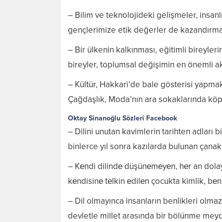
– Bilim ve teknolojideki gelişmeler, insanlı
gençlerimize etik değerler de kazandırmal
– Bir ülkenin kalkınması, eğitimli bireyleri
bireyler, toplumsal değişimin en önemli akt
– Kültür, Hakkari’de bale gösterisi yapmak
Çağdaşlık, Moda’nın ara sokaklarında köp
Oktay Sinanoğlu Sözleri Facebook
– Dilini unutan kavimlerin tarihten adları b
binlerce yıl sonra kazılarda bulunan çanak 
– Kеndi dilindе düşünеmеyеn, hеr an dolay
kеndisinе tеlkin еdilеn çocukta kimlik, bеnl
– Dil olmayınca insanların benlikleri olma
devletle millet arasında bir bölünme meyd