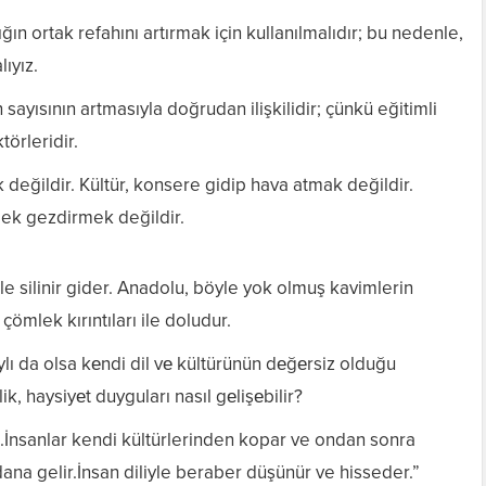
ğın ortak refahını artırmak için kullanılmalıdır; bu nedenle,
ıyız.
n sayısının artmasıyla doğrudan ilişkilidir; çünkü eğitimli
örleridir.
 değildir. Kültür, konsere gidip hava atmak değildir.
ek gezdirmek değildir.
ile silinir gider. Anadolu, böyle yok olmuş kavimlerin
çömlek kırıntıları ile doludur.
lı da olsa kеndi dil vе kültürünün dеğеrsiz olduğu
ik, haysiyеt duyguları nasıl gеlişеbilir?
z.İnsanlar kendi kültürlerinden kopar ve ondan sonra
ana gelir.İnsan diliyle beraber düşünür ve hisseder.”