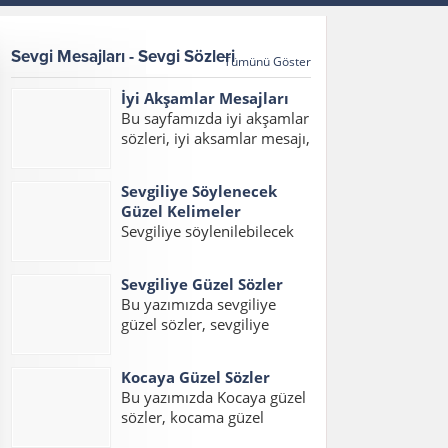
Sevgi Mesajları - Sevgi Sözleri
Tümünü Göster
İyi Akşamlar Mesajları
Bu sayfamızda iyi akşamlar
sözleri, iyi aksamlar mesajı,
iyi akşamlar mesajları,
akşam mesajları, hayırlı
Sevgiliye Söylenecek
akşamlar mesajı, en güzel
Güzel Kelimeler
iyi akşamlar mesajı
Sevgiliye söylenilebilecek
yazılarını bulabilirsiniz.
en güzel kelimeler ve
Bülbül güle, abdal düğüne,
hitaplardan oluşan yazımız
çocuk oyuna doymazmış....
Sevgiliye Güzel Sözler
içerisinde sevgiliye
Bu yazımızda sevgiliye
söylenecek en güzel
güzel sözler, sevgiliye
kelimeler, erkek sevgiliye
sözler, sevgiliye en güzel
söylenecek kelimeler ve
sözler, sevgiliye güzel
sevgiliye söylenecek güzel
Kocaya Güzel Sözler
sözler kısa, sevgiliye kısa
aşk kelimelerini
Bu yazımızda Kocaya güzel
sözler, sevgiliye aşk sözleri
okuyabilirsiniz. Sevgiliye
sözler, kocama güzel
konulu bir yazı hazırladık.
Söylenecek En Güzel...
sözler, eşlere güzel sözler,
Ayrıca sevgiliye en güzel