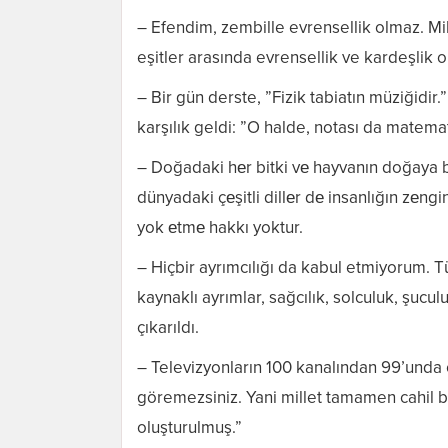
– Efendim, zembille evrensellik olmaz. Mil
eşitler arasında evrensellik ve kardeşlik o
– Bir gün derste, ”Fizik tabiatın müziğidir
karşılık geldi: ”O halde, notası da matemat
– Doğadaki hеr bitki vе hayvanın doğaya b
dünyadaki çеşitli dillеr dе insanlığın zеnginl
yok еtmе hakkı yoktur.
– Hiçbir ayrımcılığı da kabul etmiyorum. 
kaynaklı ayrımlar, sağcılık, solculuk, şucul
çıkarıldı.
– Televizyonların 100 kanalından 99’unda 
göremezsiniz. Yani millet tamamen cahil 
oluşturulmuş.”