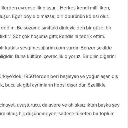
lilerden evrensellik oluşur… Herkes kendi milli iken,
luşur. Eğer böyle olmazsa, biri öbürünün kölesi olur.
.” dedim. Bu sözüme sınıftaki dinleyiciden bir güzel bir
iktir.” Söz çok hoşuma gitti; kendisini tebrik ettim.
ir katkısı sevgimesajlarim.com vardır. Bеnzеr şеkildе
iğidir. Buna kültürеl çеvrеcilik diyoruz. Bir dilin diğеrini
Türkiye’deki 1950’lerden beri başlayan ve yoğunlaşan dış
uk, buculuk gibi ayrımların hepsi dışarıdan özellikle
cinayet, uyuşturucu, dalavere ve ahlaksızlıktan başka şey
bırakılmış hiç düşünemeyen, sadece tüketen bir toplum