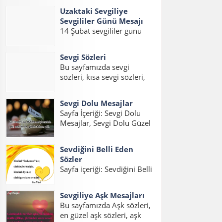
eşe güzel mesajlar, kocaya
sözler,sevgiliye güzel...
Uzaktaki Sevgiliye
güzel mesajlar, kocama
Sevgililer Günü Mesajı
mesaj konuları üzerinde bir
14 Şubat sevgililer günü
sayfa hazırladık. İnsanların
geldiği zaman sevgilinizi
en büyük hayallerinden
mutlu edecek güzel
birisidir iyi...
Sevgi Sözleri
sevgililer günü mesajları
Bu sayfamızda sevgi
hazırladık. Gurbetteki
sözleri, kısa sevgi sözleri,
Sevgiliye Sevgililer Günü
sevgi statuslari, etkili sevgi
Mesajı, Uzaktaki Sevgiliye
sözleri, sevgi mesajlari,
Sevgililer Günü Mesajı Kısa
Sevgi Dolu Mesajlar
sevgi sözcükleri ile ilgili
ve Uzaktaki Sevgiliye
Sayfa İçeriği: Sevgi Dolu
yazıları bulabilirsiniz.
Sevgililer Günü...
Mesajlar, Sevgi Dolu Güzel
Sevgili varsa, aşk varsa
Mesajlar, Sevgi Dolu Kısa
mutlaka sevgi sözleri ve
Mesajlar, Etkili Sevgi Dolu
sevgi statusları...
Sevdiğini Belli Eden
Mesajlar, Duygusal Sevgi
Sözler
Dolu Mesajlar, Sevgi Dolu
Sayfa içeriği: Sevdiğini Belli
Mesajlar Uzun, Sevgiliye
Eden Sözler, Sevdiğini
Sevgi Dolu Mesajlar,
Anlatan Sözler, Aşık
Sevgi...
Sevgiliye Aşk Mesajları
Olduğunu İfade Eden
Bu sayfamızda Aşk sözleri,
Sözler, Sevgiyi Belli Etme
en güzel aşk sözleri, aşk
Sözleri, Hoşlandığını Belli