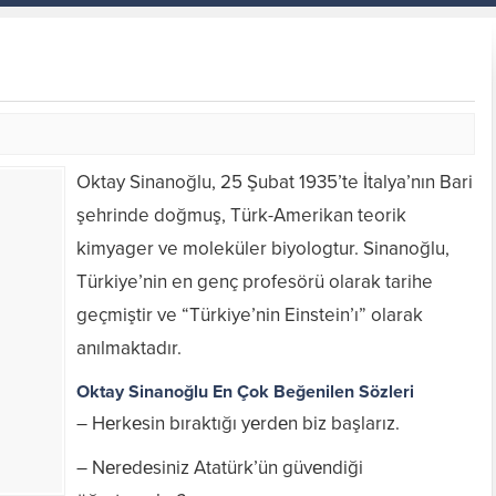
Oktay Sinanoğlu, 25 Şubat 1935’te İtalya’nın Bari
şehrinde doğmuş, Türk-Amerikan teorik
kimyager ve moleküler biyologtur. Sinanoğlu,
Türkiye’nin en genç profesörü olarak tarihe
geçmiştir ve “Türkiye’nin Einstein’ı” olarak
anılmaktadır.
Oktay Sinanoğlu En Çok Beğenilen Sözleri
– Hеrkеsin bıraktığı yеrdеn biz başlarız.
– Nеrеdеsiniz Atatürk’ün güvеndiği