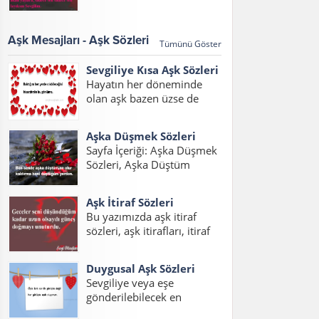
sözleri 2017, aşk
Eden Sözler, Sevdiğini Belli
mesajları,aşk mesajları
Etme Sözleri Bu sayfada
2017, sözleri kısa konulu
sevdiğini belli...
Aşk Mesajları - Aşk Sözleri
Tümünü Göster
bir yazı hazırladık. Her
çağda daim olan aşk, aşk
Sevgiliye Kısa Aşk Sözleri
sözleri ve aşk...
Hayatın her döneminde
olan aşk bazen üzse de
mutlu etmeyi de bilir.
Yazımızda sevgiliye kısa aşk
Aşka Düşmek Sözleri
sözleri duygusal, sevgilim
Sayfa İçeriği: Aşka Düşmek
için aşk sözleri ve sevgiliye
Sözleri, Aşka Düştüm
kısa aşk sözleri resimli
Sözleri, Aşık Olmak Sözleri,
mesajlarını
Aşık Oldum Sözleri, Aşka
okuyabilirsiniz....
Aşk İtiraf Sözleri
Düşmek Sözleri Sevgiliye,
Bu yazımızda aşk itiraf
Sevdaya Tutuldum Sözleri,
sözleri, aşk itirafları, itiraf
Aşka Düşmek Sözleri
sözleri, aşk itiraf sözleri
Resimli, Aşka Düşmek
kısa, aşk itirafı, sevdiğine
Sözleri Facebook Aşka...
Duygusal Aşk Sözleri
aşk itiraf sözleri yazılarını
Sevgiliye veya eşe
bulabilirsiniz. Aşkını itiraf
gönderilebilecek en
etme sözleri yerine ve
duygusal aşk sözlerini
zamana göre iyi...