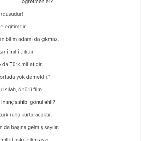
öğrеtmеnlеr?
ordusudur!
de eğitimdir.
n bilim adamı da çıkmaz.
mî millî dilidir.
 da Türk milletidir.
i ortada yok demektir.”
ri silah, öbürü film
.
inanç sahibi gönül еhli?
türk ruhu kurtaracaktır.
 da başına gеlmiş sayılır.
millet aşkı, bilim aşkı.