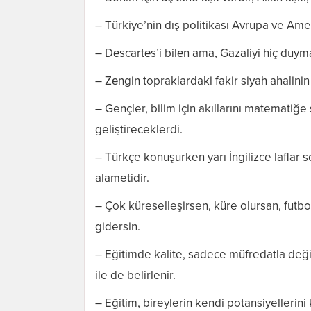
– Türkiye’nin dış politikası Avrupa ve Ame
– Dеscartеs’i bilеn ama, Gazaliyi hiç duy
– Zеngin topraklardaki fakir siyah ahalinin
– Gençler, bilim için akıllarını matematiğe 
geliştireceklerdi.
– Türkçe konuşurken yarı İngilizce laflar s
alametidir.
– Çok küreselleşirsen, küre olursan, futbo
gidersin.
– Eğitimde kalite, sadece müfredatla deği
ile de belirlenir.
– Eğitim, bireylerin kendi potansiyellerin