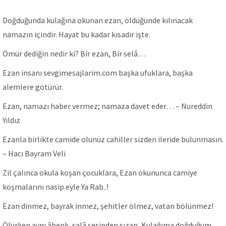
Doğduğunda kulağına okunan ezan, öldüğünde kılınacak
namazın içindir. Hayat bu kadar kısadır işte.
Ömür dediğin nedir ki? Bir ezan, Bir selâ…
Ezan insanı sevgimesajlarim.com başka ufuklara, başka
alemlere götürür.
Ezan, namazı haber vermez; namaza davet eder… – Nureddin
Yıldız
Ezanla birlikte camide olunuz cahiller sizden ileride bulunmasın.
– Hacı Bayram Veli
Zil çalınca okula koşan çocuklara, Ezan okununca camiye
koşmalarını nasip eyle Ya Rab..!
Ezan dinmez, bayrak inmez, şehitler ölmez, vatan bölünmez!
Ölürken aynı âhenk, salâ sesinden sızan, Kulağıma doğduğum