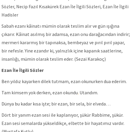
Sözler, Necip Fazıl Kısakürek Ezan İle İlgili Sözleri, Ezan İle İlgili
Hadisler
Sabah ezanı kâinatı mümin olarak teslim alır ve gün ışığına
çıkarır. Kâinat asılmış bir adamsa, ezan onu darağacından indirir;
mermeri kararmış bir tapınaksa, bembeyaz ve pırıl pırıl yapar,
bir nefesle. Yine ezandır ki, yalnızlık içine kapanık saatlerine,
insanlığı, mümin olarak teslim eder. (Sezai Karakoç)
Ezan İle İlgili Sözler
Ben yıldız kayarken dilek tutmam, ezan okunurken dua ederim.
Tam kimsem yok derken, ezan okundu
.
Utandım.
Dünya bu kadar kısa işte; bir ezan, bir sela, bir elveda…
Dört bir yanım ezan sesi ile kaplanıyor, şükür Rabbime, şükür.
Ezan sesi semalarda yükseldikçe, elbette bir hayatımız vardır.
(Mustafa Kutlu)