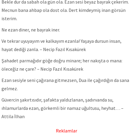
Bekle dur da sabah ola gün ola. Ezan sesi beyaz bayrak çekerim.
Mecnun bana ahbap ola dost ola. Dert kimdeymiş inan görsün
isterim.
Ne ezan diner, ne bayrak iner.
Ve tekrar uyuyayım ve kalkayım ezanla! Yaşaya dursun insan,
hayat dediği zanla. – Necip Fazıl Kısakürek
Şahadet parmağıdır göğe doğru minare; her nakışta o mana:
öleceğiz ne çare? – Necip Fazıl Kısakürek
Ezan sesiyle seni çağırana gitmezsen, Dua ile çağırdığın da sana
gelmez.
Güvercin şakırtısıdır, şafakta yaldızlanan, şadırvanda su,
ıhlamurlarda ezan, görkemli bir namaz uğultusu, heyhat… –
Attila İlhan
Reklamlar