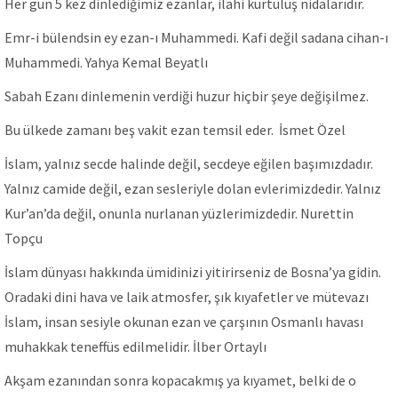
Her gün 5 kez dinlediğimiz ezanlar, ilahi kurtuluş nidalarıdır.
Emr-i bülendsin ey ezan-ı Muhammedi. Kafi değil sadana cihan-ı
Muhammedi. Yahya Kemal Beyatlı
Sabah Ezanı dinlemenin verdiği huzur hiçbir şeye değişilmez.
Bu ülkede zamanı beş vakit ezan temsil eder. İsmet Özel
İslam, yalnız secde halinde değil, secdeye eğilen başımızdadır.
Yalnız camide değil, ezan sesleriyle dolan evlerimizdedir. Yalnız
Kur’an’da değil, onunla nurlanan yüzlerimizdedir. Nurettin
Topçu
İslam dünyası hakkında ümidinizi yitirirseniz de Bosna’ya gidin.
Oradaki dini hava ve laik atmosfer, şık kıyafetler ve mütevazı
İslam, insan sesiyle okunan ezan ve çarşının Osmanlı havası
muhakkak teneffüs edilmelidir. İlber Ortaylı
Akşam ezanından sonra kopacakmış ya kıyamet, belki de o